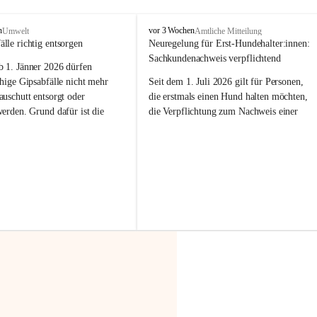
F
n
vor 3 Wochen
Umwelt
Amtliche Mitteilung
r
älle richtig entsorgen
Neuregelung für Erst-Hundehalter:innen: 
a
Sachkundenachweis verpflichtend
b 
1. Jänner 2026
 dürfen 
x
e
hige Gipsabfälle nicht mehr 
Seit dem 1. Juli 2026 gilt für Personen, 
r
uschutt entsorgt oder 
die erstmals einen Hund halten möchten, 
n
werden
. Grund dafür ist die 
die Verpflichtung zum Nachweis einer 
linggips-Verordnung
, die eine 
entsprechenden Sachkunde. Ziel ist es, 
Sammlung und das Recycling 
Hundebesitzer:innen bestmöglich auf die 
ällen vorschreibt.
Haltung und Verantwortung im Umgang 
mit ihrem Tier vorzubereiten.
 Haushalte wird diese 
or allem dann relevant, wenn 
Der Sachkundenachweis besteht aus zwei 
gs- oder Umbauarbeiten
 an 
Teilen:
Wohnung durchgeführt werden. 
🐾 
Theoriekurs
ände, Gipskartonplatten oder 
aus neu verbauten Gipsplatten 
Mindestens 4 Unterrichtseinheiten 
ftig 
getrennt gesammelt und 
à 60 Minuten
rden.
Muss vor der Anschaffung bzw. 
Aufnahme eines Hundes absolviert 
t sammeln:
werden