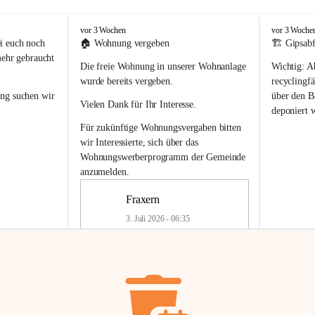
F
F
vor 3 Wochen
vor 3 Woche
r
r
i euch noch 
🏠 
Wohnung vergeben
🏗️ Gipsabf
a
a
mehr gebraucht 
Die freie Wohnung in unserer Wohnanlage 
Wichtig:
 A
x
x
e
e
wurde bereits vergeben.
recyclingfä
r
r
ung
 suchen wir 
über den Ba
Vielen Dank für Ihr Interesse.
n
n
deponiert 
neue 
Recyc
Für zukünftige Wohnungsvergaben bitten 
getrennte 
wir Interessierte, sich über das 
en in den 
von Gipsabf
Wohnungswerberprogramm der Gemeinde
45 cm
anzumelden.
Für private
geben 
Änderung v
Fraxern
Kinder riesig 
Renovierun
3. Juli 2026 - 06:35
Haus oder 
Alte Gipsw
ne beim 
Verschnitt 
rden.
🏠
Freie Wohnung in Fraxern
müssen kün
In unserer Wohnanlage wird eine 
entsorgt
 we
Wohnung frei.
✅ 
Getrenn