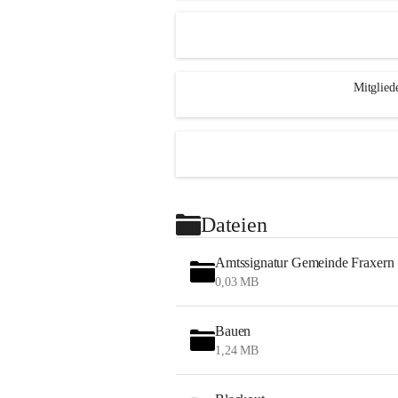
Mitglied
Dateien
Amtssignatur Gemeinde Fraxern
0,03 MB
Bauen
1,24 MB