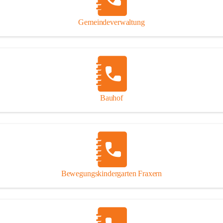
Gipsplatten
Trennung l
Gemeindeverwaltung
Beitrag zu
Ressourcen
bei Ihrem 
Annahme vo
Bauhof
Bewegungskindergarten Fraxern