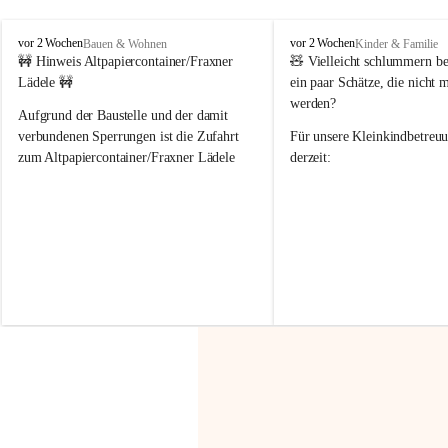
F
F
vor 2 Wochen
vor 2 Wochen
Bauen & Wohnen
Kinder & Familie
r
r
🚧 Hinweis Altpapiercontainer/Fraxner 
🧸 
Vielleicht schlummern be
a
a
Lädele 🚧
ein paar Schätze, die nicht 
x
x
werden?
e
e
Aufgrund der Baustelle und der damit 
r
r
verbundenen Sperrungen ist die Zufahrt 
Für unsere 
Kleinkindbetreu
n
n
zum Altpapiercontainer/Fraxner Lädele 
derzeit:
derzeit nur erschwert möglich.
👶 
Puppenbuggys
Ein herzliches Dankeschön an Erwin und 
👗 
Puppenkleidung
 für Pupp
Irmgard Nachbaur, die für diese Zeit die 
Größen 
35 cm, 40 cm und 
Zufahrt über ihre Privatstraße zur 
💛 Wenn ihr etwas davon ab
Verfügung stellen. 🙏
möchtet, freuen sich unsere 
Vielen Dank für eure Unterstützung und 
über eure Unterstützung.
Hilfsbereitschaft!
📍 
Die Spenden können ger
Gemeindeamt abgegeben we
Vielen herzlichen Dank!
 🌼