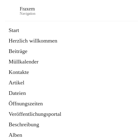
Fraxern
Navigation
Start
Herzlich willkommen
öffnet
Bürgerservice
Beiträge
in
Ordner
neuem
Müllkalender
Tab
öffnet
Formulare
in
Artikel
Kontakte
neuem
Tab
Artikel
Dateien
Öffnungszeiten
Veröffentlichungsportal
Beschreibung
Alben