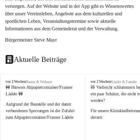
versorgen. Auf der Website und in der App gibt es Wissenswertes 
über unser Vereinsleben, Angebote aus dem kulturellen und 
sportlichen Leben, Veranstaltungstermine sowie aktuelle 
Informationen aus dem Gemeinderat und der Verwaltung. 
Bürgermeister Steve Mayr
Aktuelle Beiträge
F
F
vor 2 Wochen
vor 2 Wochen
Bauen & Wohnen
Kinder & Familie
r
r
🚧 Hinweis Altpapiercontainer/Fraxner 
🧸 
Vielleicht schlummern be
a
a
Lädele 🚧
ein paar Schätze, die nicht 
x
x
werden?
e
e
Aufgrund der Baustelle und der damit 
r
r
verbundenen Sperrungen ist die Zufahrt 
Für unsere 
Kleinkindbetreu
n
n
zum Altpapiercontainer/Fraxner Lädele 
derzeit:
derzeit nur erschwert möglich.
👶 
Puppenbuggys
Ein herzliches Dankeschön an Erwin und 
👗 
Puppenkleidung
 für Pupp