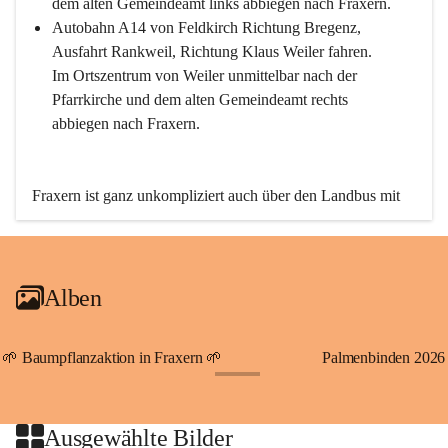
dem alten Gemeindeamt links abbiegen nach Fraxern.
Autobahn A14 von Feldkirch Richtung Bregenz, 
Ausfahrt Rankweil, Richtung Klaus Weiler fahren. 
Im Ortszentrum von Weiler unmittelbar nach der 
Pfarrkirche und dem alten Gemeindeamt rechts 
abbiegen nach Fraxern.
Fraxern ist ganz unkompliziert auch über den Landbus mit 
den öffentlichen Verkehrsmitteln zu erreichen. Die Linie 
492 fährt lt. Fahrplan des Verkehrsverbundes Vorarlberg an 
den Wochentagen regelmäßig zwischen Weiler und Fraxern.
Alben
An Samstagen, Sonn- und Feiertagen können Sie bequem 
direkt über die VMOBIL-App VMOBIL ON Ihren 
persönlichen Linienbus zur gewünschten Zeit zu Ihrer 
🌱 Baumpflanzaktion in Fraxern 🌱
Palmenbinden 2026
Haltestelle bestellen. Sowohl von Weiler kommend nach 
+19
Fraxern als auch von Fraxern nach Weiler oder natürlich für 
beide Fahrten Weiler-Fraxern-Weiler.
Ausgewählte Bilder