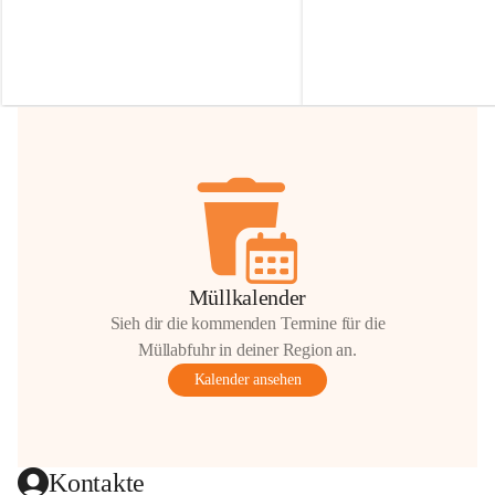
Irmgard Nachbaur, die für diese Zeit die 
Größen 
35 cm, 40 cm und 
Zufahrt über ihre Privatstraße zur 
💛 Wenn ihr etwas davon ab
Verfügung stellen. 🙏
möchtet, freuen sich unsere 
Vielen Dank für eure Unterstützung und 
über eure Unterstützung.
Hilfsbereitschaft!
📍 
Die Spenden können ger
Gemeindeamt abgegeben we
Vielen herzlichen Dank!
 🌼
Müllkalender
Sieh dir die kommenden Termine für die
Müllabfuhr in deiner Region an.
Kalender ansehen
Kontakte