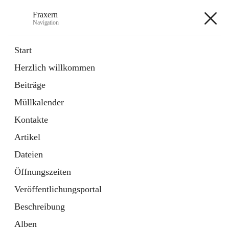
Fraxern
Navigation
Fraxern
Start
Herzlich willkommen
öffnet
Bürgerservice
Beiträge
in
Ordner
neuem
Müllkalender
Tab
öffnet
Formulare
in
Artikel
Kontakte
neuem
Tab
Artikel
+5
Dateien
Öffnungszeiten
Veröffentlichungsportal
Beschreibung
Hauptadresse
Alben