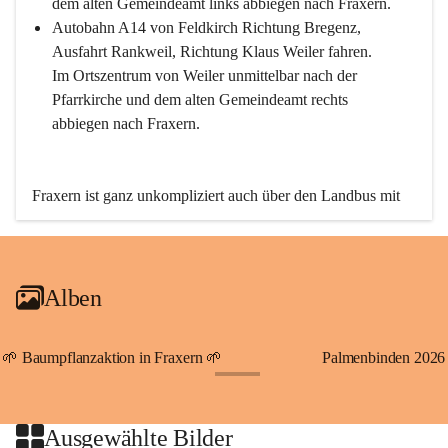
dem alten Gemeindeamt links abbiegen nach Fraxern.
Autobahn A14 von Feldkirch Richtung Bregenz, 
Ausfahrt Rankweil, Richtung Klaus Weiler fahren. 
Im Ortszentrum von Weiler unmittelbar nach der 
Pfarrkirche und dem alten Gemeindeamt rechts 
abbiegen nach Fraxern.
Fraxern ist ganz unkompliziert auch über den Landbus mit 
den öffentlichen Verkehrsmitteln zu erreichen. Die Linie 
492 fährt lt. Fahrplan des Verkehrsverbundes Vorarlberg an 
den Wochentagen regelmäßig zwischen Weiler und Fraxern.
Alben
An Samstagen, Sonn- und Feiertagen können Sie bequem 
direkt über die VMOBIL-App VMOBIL ON Ihren 
persönlichen Linienbus zur gewünschten Zeit zu Ihrer 
🌱 Baumpflanzaktion in Fraxern 🌱
Palmenbinden 2026
Haltestelle bestellen. Sowohl von Weiler kommend nach 
+19
Fraxern als auch von Fraxern nach Weiler oder natürlich für 
beide Fahrten Weiler-Fraxern-Weiler.
Ausgewählte Bilder