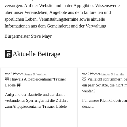
versorgen. Auf der Website und in der App gibt es Wissenswertes 
über unser Vereinsleben, Angebote aus dem kulturellen und 
sportlichen Leben, Veranstaltungstermine sowie aktuelle 
Informationen aus dem Gemeinderat und der Verwaltung. 
Bürgermeister Steve Mayr
Aktuelle Beiträge
F
F
vor 2 Wochen
vor 2 Wochen
Bauen & Wohnen
Kinder & Familie
r
r
🚧 Hinweis Altpapiercontainer/Fraxner 
🧸 
Vielleicht schlummern be
a
a
Lädele 🚧
ein paar Schätze, die nicht 
x
x
werden?
e
e
Aufgrund der Baustelle und der damit 
r
r
verbundenen Sperrungen ist die Zufahrt 
Für unsere 
Kleinkindbetreu
n
n
zum Altpapiercontainer/Fraxner Lädele 
derzeit:
derzeit nur erschwert möglich.
👶 
Puppenbuggys
Ein herzliches Dankeschön an Erwin und 
👗 
Puppenkleidung
 für Pupp