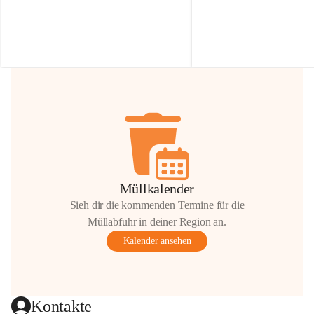
Irmgard Nachbaur, die für diese Zeit die 
Größen 
35 cm, 40 cm und 
Zufahrt über ihre Privatstraße zur 
💛 Wenn ihr etwas davon ab
Verfügung stellen. 🙏
möchtet, freuen sich unsere 
Vielen Dank für eure Unterstützung und 
über eure Unterstützung.
Hilfsbereitschaft!
📍 
Die Spenden können ger
Gemeindeamt abgegeben we
Vielen herzlichen Dank!
 🌼
Müllkalender
Sieh dir die kommenden Termine für die
Müllabfuhr in deiner Region an.
Kalender ansehen
Kontakte