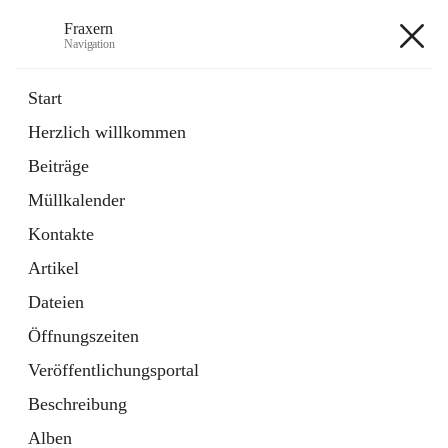
Fraxern
Navigation
Fraxern
Start
Herzlich willkommen
öffnet
Bürgerservice
Beiträge
in
Ordner
neuem
Müllkalender
Tab
öffnet
Formulare
in
Artikel
Kontakte
neuem
Tab
Artikel
+5
Dateien
Öffnungszeiten
Veröffentlichungsportal
Beschreibung
Hauptadresse
Alben