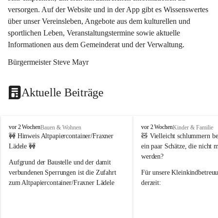
versorgen. Auf der Website und in der App gibt es Wissenswertes 
über unser Vereinsleben, Angebote aus dem kulturellen und 
sportlichen Leben, Veranstaltungstermine sowie aktuelle 
Informationen aus dem Gemeinderat und der Verwaltung. 
Bürgermeister Steve Mayr
Aktuelle Beiträge
F
F
vor 2 Wochen
vor 2 Wochen
Bauen & Wohnen
Kinder & Familie
r
r
🚧 Hinweis Altpapiercontainer/Fraxner 
🧸 
Vielleicht schlummern be
a
a
Lädele 🚧
ein paar Schätze, die nicht 
x
x
werden?
e
e
Aufgrund der Baustelle und der damit 
r
r
verbundenen Sperrungen ist die Zufahrt 
Für unsere 
Kleinkindbetreu
n
n
zum Altpapiercontainer/Fraxner Lädele 
derzeit:
derzeit nur erschwert möglich.
👶 
Puppenbuggys
Ein herzliches Dankeschön an Erwin und 
👗 
Puppenkleidung
 für Pupp