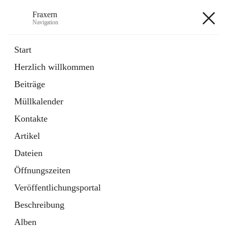
Fraxern
Navigation
Fraxern
Start
Herzlich willkommen
öffnet
Bürgerservice
Beiträge
in
Ordner
neuem
Müllkalender
Tab
öffnet
Formulare
in
Artikel
Kontakte
neuem
Tab
Artikel
+5
Dateien
Öffnungszeiten
Veröffentlichungsportal
Beschreibung
Hauptadresse
Alben