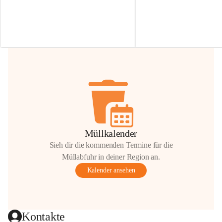
Irmgard Nachbaur, die für diese Zeit die 
Größen 
35 cm, 40 cm und 
Zufahrt über ihre Privatstraße zur 
💛 Wenn ihr etwas davon ab
Verfügung stellen. 🙏
möchtet, freuen sich unsere 
Vielen Dank für eure Unterstützung und 
über eure Unterstützung.
Hilfsbereitschaft!
📍 
Die Spenden können ger
Gemeindeamt abgegeben we
Vielen herzlichen Dank!
 🌼
Müllkalender
Sieh dir die kommenden Termine für die
Müllabfuhr in deiner Region an.
Kalender ansehen
Kontakte