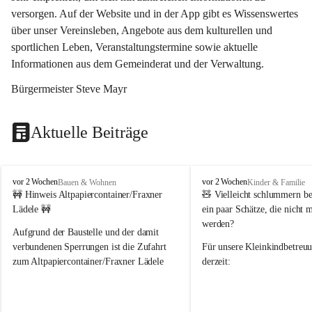
versorgen. Auf der Website und in der App gibt es Wissenswertes 
über unser Vereinsleben, Angebote aus dem kulturellen und 
sportlichen Leben, Veranstaltungstermine sowie aktuelle 
Informationen aus dem Gemeinderat und der Verwaltung. 
Bürgermeister Steve Mayr
Aktuelle Beiträge
F
F
vor 2 Wochen
vor 2 Wochen
Bauen & Wohnen
Kinder & Familie
r
r
🚧 Hinweis Altpapiercontainer/Fraxner 
🧸 
Vielleicht schlummern be
a
a
Lädele 🚧
ein paar Schätze, die nicht 
x
x
werden?
e
e
Aufgrund der Baustelle und der damit 
r
r
verbundenen Sperrungen ist die Zufahrt 
Für unsere 
Kleinkindbetreu
n
n
zum Altpapiercontainer/Fraxner Lädele 
derzeit:
derzeit nur erschwert möglich.
👶 
Puppenbuggys
Ein herzliches Dankeschön an Erwin und 
👗 
Puppenkleidung
 für Pupp