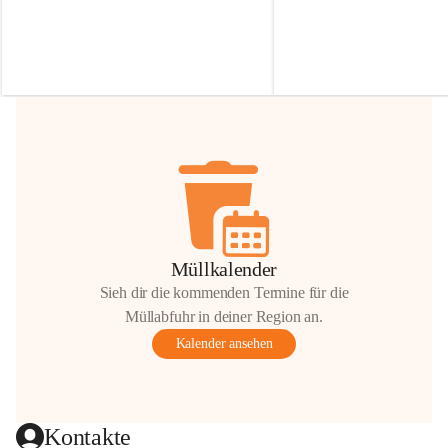
Irmgard Nachbaur, die für diese Zeit die 
Größen 
35 cm, 40 cm und 
Zufahrt über ihre Privatstraße zur 
💛 Wenn ihr etwas davon ab
Verfügung stellen. 🙏
möchtet, freuen sich unsere 
Vielen Dank für eure Unterstützung und 
über eure Unterstützung.
Hilfsbereitschaft!
📍 
Die Spenden können ger
Gemeindeamt abgegeben we
Vielen herzlichen Dank!
 🌼
Müllkalender
Sieh dir die kommenden Termine für die
Müllabfuhr in deiner Region an.
Kalender ansehen
Kontakte