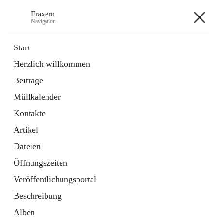
Fraxern
Navigation
Fraxern
Start
Herzlich willkommen
öffnet
Bürgerservice
Beiträge
in
Ordner
neuem
Müllkalender
Tab
öffnet
Formulare
in
Artikel
Kontakte
neuem
Tab
Artikel
+5
Dateien
Öffnungszeiten
Veröffentlichungsportal
Beschreibung
Hauptadresse
Alben