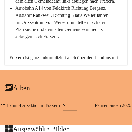
dem alten Gemeindeamt links abbiegen nach Fraxern.
Autobahn A14 von Feldkirch Richtung Bregenz, 
Ausfahrt Rankweil, Richtung Klaus Weiler fahren. 
Im Ortszentrum von Weiler unmittelbar nach der 
Pfarrkirche und dem alten Gemeindeamt rechts 
abbiegen nach Fraxern.
Fraxern ist ganz unkompliziert auch über den Landbus mit 
den öffentlichen Verkehrsmitteln zu erreichen. Die Linie 
492 fährt lt. Fahrplan des Verkehrsverbundes Vorarlberg an 
den Wochentagen regelmäßig zwischen Weiler und Fraxern.
Alben
An Samstagen, Sonn- und Feiertagen können Sie bequem 
direkt über die VMOBIL-App VMOBIL ON Ihren 
persönlichen Linienbus zur gewünschten Zeit zu Ihrer 
🌱 Baumpflanzaktion in Fraxern 🌱
Palmenbinden 2026
Haltestelle bestellen. Sowohl von Weiler kommend nach 
+19
Fraxern als auch von Fraxern nach Weiler oder natürlich für 
beide Fahrten Weiler-Fraxern-Weiler.
Ausgewählte Bilder