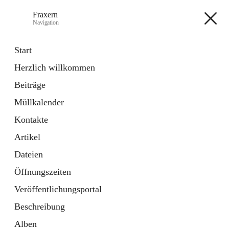
Fraxern
Navigation
Fraxern
Start
Herzlich willkommen
öffnet
Bürgerservice
Beiträge
in
Ordner
neuem
Müllkalender
Tab
öffnet
Formulare
in
Artikel
Kontakte
neuem
Tab
Artikel
+5
Dateien
Öffnungszeiten
Veröffentlichungsportal
Beschreibung
Hauptadresse
Alben