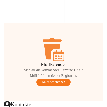
Irmgard Nachbaur, die für diese Zeit die 
Größen 
35 cm, 40 cm und 
Zufahrt über ihre Privatstraße zur 
💛 Wenn ihr etwas davon ab
Verfügung stellen. 🙏
möchtet, freuen sich unsere 
Vielen Dank für eure Unterstützung und 
über eure Unterstützung.
Hilfsbereitschaft!
📍 
Die Spenden können ger
Gemeindeamt abgegeben we
Vielen herzlichen Dank!
 🌼
Müllkalender
Sieh dir die kommenden Termine für die
Müllabfuhr in deiner Region an.
Kalender ansehen
Kontakte