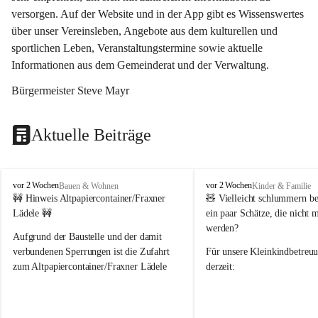
versorgen. Auf der Website und in der App gibt es Wissenswertes 
über unser Vereinsleben, Angebote aus dem kulturellen und 
sportlichen Leben, Veranstaltungstermine sowie aktuelle 
Informationen aus dem Gemeinderat und der Verwaltung. 
Bürgermeister Steve Mayr
Aktuelle Beiträge
F
F
vor 2 Wochen
vor 2 Wochen
Bauen & Wohnen
Kinder & Familie
r
r
🚧 Hinweis Altpapiercontainer/Fraxner 
🧸 
Vielleicht schlummern be
a
a
Lädele 🚧
ein paar Schätze, die nicht 
x
x
werden?
e
e
Aufgrund der Baustelle und der damit 
r
r
verbundenen Sperrungen ist die Zufahrt 
Für unsere 
Kleinkindbetreu
n
n
zum Altpapiercontainer/Fraxner Lädele 
derzeit:
derzeit nur erschwert möglich.
👶 
Puppenbuggys
Ein herzliches Dankeschön an Erwin und 
👗 
Puppenkleidung
 für Pupp