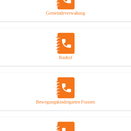
Gipsplatten
Trennung l
Gemeindeverwaltung
Beitrag zu
Ressourcen
bei Ihrem 
Annahme vo
Bauhof
Bewegungskindergarten Fraxern