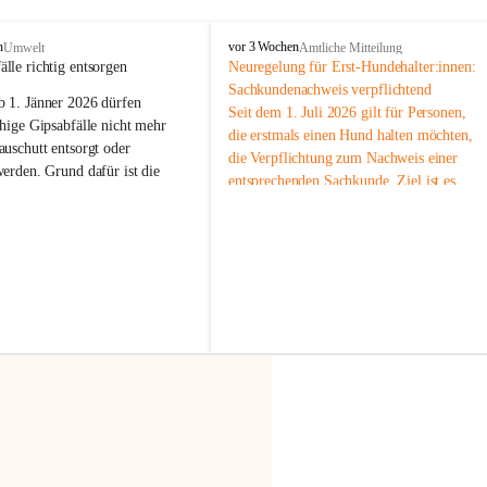
F
n
vor 3 Wochen
Umwelt
Amtliche Mitteilung
r
älle richtig entsorgen
Neuregelung für Erst-Hundehalter:innen: 
a
Sachkundenachweis verpflichtend
b 
1. Jänner 2026
 dürfen 
x
Seit dem 1. Juli 2026 gilt für Personen, 
e
hige Gipsabfälle nicht mehr 
die erstmals einen Hund halten möchten, 
r
uschutt entsorgt oder 
die Verpflichtung zum Nachweis einer 
n
werden
. Grund dafür ist die 
entsprechenden Sachkunde. Ziel ist es, 
linggips-Verordnung
, die eine 
Hundebesitzer:innen bestmöglich auf die 
Sammlung und das Recycling 
Haltung und Verantwortung im Umgang 
ällen vorschreibt.
mit ihrem Tier vorzubereiten.
Der Sachkundenachweis besteht aus zwei 
 Haushalte wird diese 
Teilen:
or allem dann relevant, wenn 
🐾 
Theoriekurs
gs- oder Umbauarbeiten
 an 
Mindestens 4 Unterrichtseinheiten 
Wohnung durchgeführt werden. 
à 60 Minuten
ände, Gipskartonplatten oder 
Muss vor der Anschaffung bzw. 
aus neu verbauten Gipsplatten 
Aufnahme eines Hundes absolviert 
ftig 
getrennt gesammelt und 
werden
rden.
🐾 
Praxiseinheit
t sammeln:
2-stündige praktische Schulung 