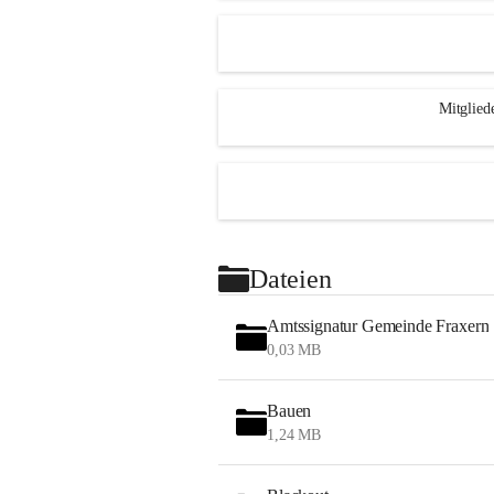
Mitglied
Dateien
Amtssignatur Gemeinde Fraxern
0,03 MB
Bauen
1,24 MB