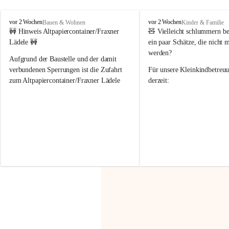
F
F
vor 2 Wochen
vor 2 Wochen
Bauen & Wohnen
Kinder & Familie
r
r
🚧 Hinweis Altpapiercontainer/Fraxner 
🧸 
Vielleicht schlummern be
a
a
Lädele 🚧
ein paar Schätze, die nicht 
x
x
werden?
e
e
Aufgrund der Baustelle und der damit 
r
r
verbundenen Sperrungen ist die Zufahrt 
Für unsere 
Kleinkindbetreu
n
n
zum Altpapiercontainer/Fraxner Lädele 
derzeit:
derzeit nur erschwert möglich.
👶 
Puppenbuggys
Ein herzliches Dankeschön an Erwin und 
👗 
Puppenkleidung
 für Pupp
Irmgard Nachbaur, die für diese Zeit die 
Größen 
35 cm, 40 cm und 
Zufahrt über ihre Privatstraße zur 
💛 Wenn ihr etwas davon ab
Verfügung stellen. 🙏
möchtet, freuen sich unsere 
Vielen Dank für eure Unterstützung und 
über eure Unterstützung.
Hilfsbereitschaft!
📍 
Die Spenden können ger
Gemeindeamt abgegeben we
Vielen herzlichen Dank!
 🌼