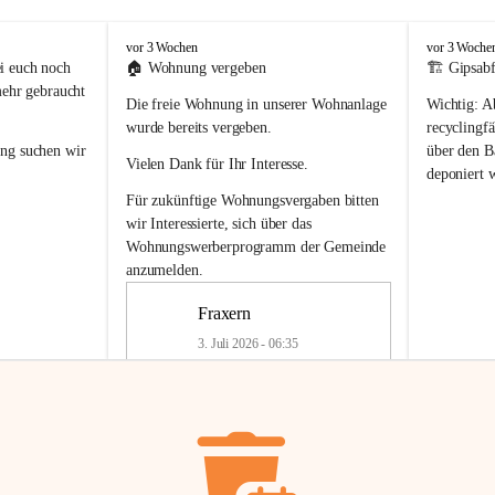
F
F
vor 3 Wochen
vor 3 Woche
r
r
i euch noch 
🏠 
Wohnung vergeben
🏗️ Gipsabf
a
a
mehr gebraucht 
Die freie Wohnung in unserer Wohnanlage 
Wichtig:
 A
x
x
e
e
wurde bereits vergeben.
recyclingfä
r
r
ung
 suchen wir 
über den Ba
Vielen Dank für Ihr Interesse.
n
n
deponiert 
neue 
Recyc
Für zukünftige Wohnungsvergaben bitten 
getrennte 
wir Interessierte, sich über das 
en in den 
von Gipsabf
Wohnungswerberprogramm der Gemeinde
45 cm
anzumelden.
Für private
geben 
Änderung v
Fraxern
Kinder riesig 
Renovierun
3. Juli 2026 - 06:35
Haus oder 
Alte Gipsw
ne beim 
Verschnitt 
rden.
🏠
Freie Wohnung in Fraxern
müssen kün
In unserer Wohnanlage wird eine 
entsorgt
 we
Wohnung frei.
✅ 
Getrenn