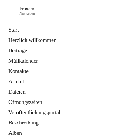
Fraxern
Navigation
Start
Herzlich willkommen
öffnet
Bürgerservice
Beiträge
in
Ordner
neuem
Müllkalender
Tab
öffnet
Formulare
in
Artikel
Kontakte
neuem
Tab
Artikel
Dateien
Öffnungszeiten
Veröffentlichungsportal
Beschreibung
Alben