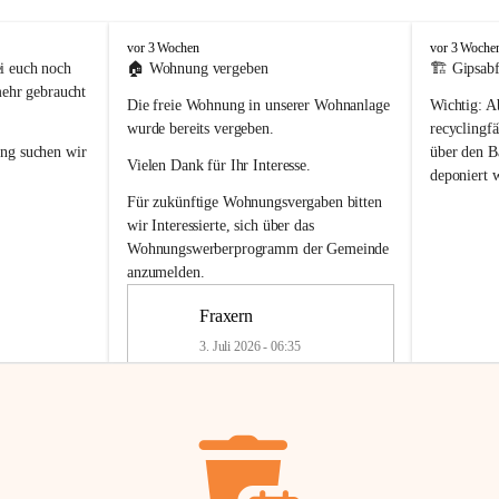
F
F
vor 3 Wochen
vor 3 Woche
r
r
i euch noch 
🏠 
Wohnung vergeben
🏗️ Gipsabf
a
a
mehr gebraucht 
Die freie Wohnung in unserer Wohnanlage 
Wichtig:
 A
x
x
e
e
wurde bereits vergeben.
recyclingfä
r
r
ung
 suchen wir 
über den Ba
Vielen Dank für Ihr Interesse.
n
n
deponiert 
neue 
Recyc
Für zukünftige Wohnungsvergaben bitten 
getrennte 
wir Interessierte, sich über das 
en in den 
von Gipsabf
Wohnungswerberprogramm der Gemeinde
45 cm
anzumelden.
Für private
geben 
Änderung v
Fraxern
Kinder riesig 
Renovierun
3. Juli 2026 - 06:35
Haus oder 
Alte Gipsw
ne beim 
Verschnitt 
rden.
🏠
Freie Wohnung in Fraxern
müssen kün
In unserer Wohnanlage wird eine 
entsorgt
 we
Wohnung frei.
✅ 
Getrenn