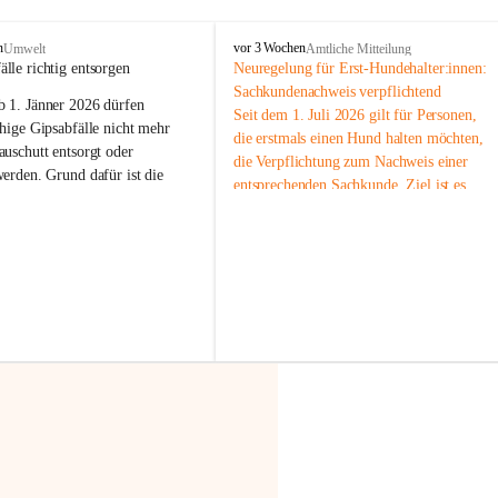
F
n
vor 3 Wochen
Umwelt
Amtliche Mitteilung
r
älle richtig entsorgen
Neuregelung für Erst-Hundehalter:innen: 
a
Sachkundenachweis verpflichtend
b 
1. Jänner 2026
 dürfen 
x
Seit dem 1. Juli 2026 gilt für Personen, 
e
hige Gipsabfälle nicht mehr 
die erstmals einen Hund halten möchten, 
r
uschutt entsorgt oder 
die Verpflichtung zum Nachweis einer 
n
werden
. Grund dafür ist die 
entsprechenden Sachkunde. Ziel ist es, 
linggips-Verordnung
, die eine 
Hundebesitzer:innen bestmöglich auf die 
Sammlung und das Recycling 
Haltung und Verantwortung im Umgang 
ällen vorschreibt.
mit ihrem Tier vorzubereiten.
Der Sachkundenachweis besteht aus zwei 
 Haushalte wird diese 
Teilen:
or allem dann relevant, wenn 
🐾 
Theoriekurs
gs- oder Umbauarbeiten
 an 
Mindestens 4 Unterrichtseinheiten 
Wohnung durchgeführt werden. 
à 60 Minuten
ände, Gipskartonplatten oder 
Muss vor der Anschaffung bzw. 
aus neu verbauten Gipsplatten 
Aufnahme eines Hundes absolviert 
ftig 
getrennt gesammelt und 
werden
rden.
🐾 
Praxiseinheit
t sammeln:
2-stündige praktische Schulung 