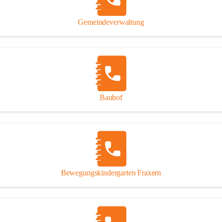
Gipsplatten
Trennung l
Gemeindeverwaltung
Beitrag zu
Ressourcen
bei Ihrem 
Annahme vo
Bauhof
Bewegungskindergarten Fraxern