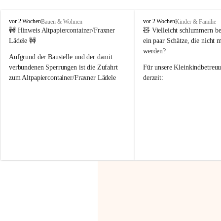
F
F
vor 2 Wochen
vor 2 Wochen
Bauen & Wohnen
Kinder & Familie
r
r
🚧 Hinweis Altpapiercontainer/Fraxner 
🧸 
Vielleicht schlummern be
a
a
Lädele 🚧
ein paar Schätze, die nicht 
x
x
werden?
e
e
Aufgrund der Baustelle und der damit 
r
r
verbundenen Sperrungen ist die Zufahrt 
Für unsere 
Kleinkindbetreu
n
n
zum Altpapiercontainer/Fraxner Lädele 
derzeit:
derzeit nur erschwert möglich.
👶 
Puppenbuggys
Ein herzliches Dankeschön an Erwin und 
👗 
Puppenkleidung
 für Pupp
Irmgard Nachbaur, die für diese Zeit die 
Größen 
35 cm, 40 cm und 
Zufahrt über ihre Privatstraße zur 
💛 Wenn ihr etwas davon ab
Verfügung stellen. 🙏
möchtet, freuen sich unsere 
Vielen Dank für eure Unterstützung und 
über eure Unterstützung.
Hilfsbereitschaft!
📍 
Die Spenden können ger
Gemeindeamt abgegeben we
Vielen herzlichen Dank!
 🌼