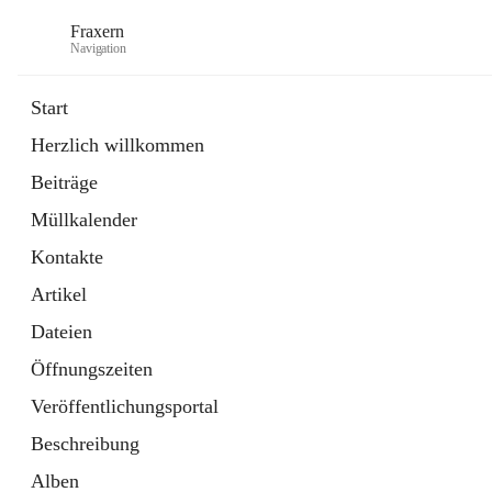
Fraxern
Navigation
Start
Herzlich willkommen
öffnet
Bürgerservice
Beiträge
in
Ordner
neuem
Müllkalender
Tab
öffnet
Formulare
in
Artikel
Kontakte
neuem
Tab
Artikel
Dateien
Öffnungszeiten
Veröffentlichungsportal
Beschreibung
Alben