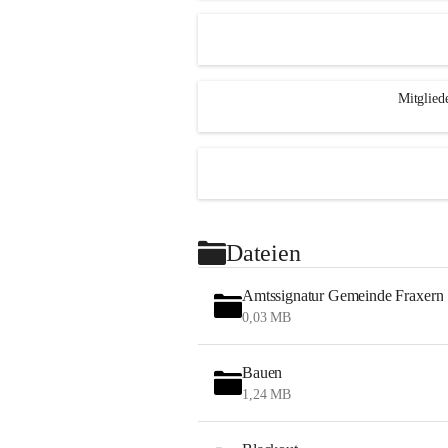
Mitglied
Dateien
Amtssignatur Gemeinde Fraxern
0,03 MB
Bauen
1,24 MB