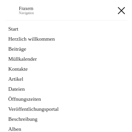
Fraxern
Navigation
Fraxern
Start
Herzlich willkommen
öffnet
Bürgerservice
Beiträge
in
Ordner
neuem
Müllkalender
Tab
öffnet
Formulare
in
Artikel
Kontakte
neuem
Tab
Artikel
+5
Dateien
Öffnungszeiten
Veröffentlichungsportal
Beschreibung
Hauptadresse
Alben