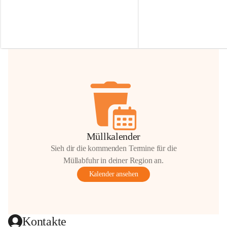
Irmgard Nachbaur, die für diese Zeit die 
Größen 
35 cm, 40 cm und 
Zufahrt über ihre Privatstraße zur 
💛 Wenn ihr etwas davon ab
Verfügung stellen. 🙏
möchtet, freuen sich unsere 
Vielen Dank für eure Unterstützung und 
über eure Unterstützung.
Hilfsbereitschaft!
📍 
Die Spenden können ger
Gemeindeamt abgegeben we
Vielen herzlichen Dank!
 🌼
Müllkalender
Sieh dir die kommenden Termine für die
Müllabfuhr in deiner Region an.
Kalender ansehen
Kontakte