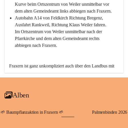
Kurve beim Ortszentrum von Weiler unmittelbar vor 
dem alten Gemeindeamt links abbiegen nach Fraxern.
Autobahn A14 von Feldkirch Richtung Bregenz, 
Ausfahrt Rankweil, Richtung Klaus Weiler fahren. 
Im Ortszentrum von Weiler unmittelbar nach der 
Pfarrkirche und dem alten Gemeindeamt rechts 
abbiegen nach Fraxern.
Fraxern ist ganz unkompliziert auch über den Landbus mit 
den öffentlichen Verkehrsmitteln zu erreichen. Die Linie 
492 fährt lt. Fahrplan des Verkehrsverbundes Vorarlberg an 
den Wochentagen regelmäßig zwischen Weiler und Fraxern.
Alben
An Samstagen, Sonn- und Feiertagen können Sie bequem 
direkt über die VMOBIL-App VMOBIL ON Ihren 
persönlichen Linienbus zur gewünschten Zeit zu Ihrer 
🌱 Baumpflanzaktion in Fraxern 🌱
Palmenbinden 2026
Haltestelle bestellen. Sowohl von Weiler kommend nach 
+19
Fraxern als auch von Fraxern nach Weiler oder natürlich für 