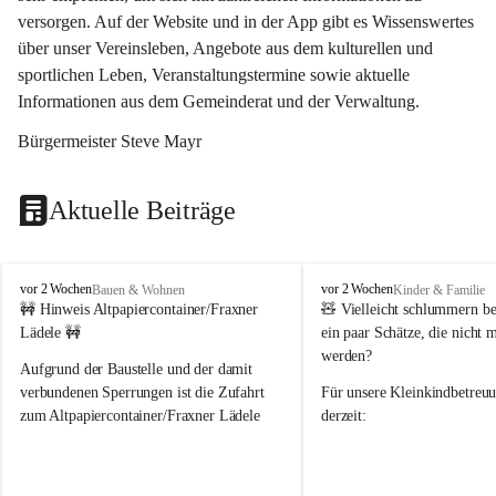
versorgen. Auf der Website und in der App gibt es Wissenswertes 
über unser Vereinsleben, Angebote aus dem kulturellen und 
sportlichen Leben, Veranstaltungstermine sowie aktuelle 
Informationen aus dem Gemeinderat und der Verwaltung. 
Bürgermeister Steve Mayr
Aktuelle Beiträge
F
F
vor 2 Wochen
vor 2 Wochen
Bauen & Wohnen
Kinder & Familie
r
r
🚧 Hinweis Altpapiercontainer/Fraxner 
🧸 
Vielleicht schlummern be
a
a
Lädele 🚧
ein paar Schätze, die nicht 
x
x
werden?
e
e
Aufgrund der Baustelle und der damit 
r
r
verbundenen Sperrungen ist die Zufahrt 
Für unsere 
Kleinkindbetreu
n
n
zum Altpapiercontainer/Fraxner Lädele 
derzeit:
derzeit nur erschwert möglich.
👶 
Puppenbuggys
Ein herzliches Dankeschön an Erwin und 
👗 
Puppenkleidung
 für Pupp