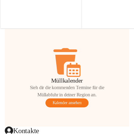
Irmgard Nachbaur, die für diese Zeit die 
Größen 
35 cm, 40 cm und 
Zufahrt über ihre Privatstraße zur 
💛 Wenn ihr etwas davon ab
Verfügung stellen. 🙏
möchtet, freuen sich unsere 
Vielen Dank für eure Unterstützung und 
über eure Unterstützung.
Hilfsbereitschaft!
📍 
Die Spenden können ger
Gemeindeamt abgegeben we
Vielen herzlichen Dank!
 🌼
Müllkalender
Sieh dir die kommenden Termine für die
Müllabfuhr in deiner Region an.
Kalender ansehen
Kontakte