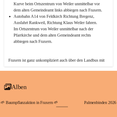
Kurve beim Ortszentrum von Weiler unmittelbar vor 
dem alten Gemeindeamt links abbiegen nach Fraxern.
Autobahn A14 von Feldkirch Richtung Bregenz, 
Ausfahrt Rankweil, Richtung Klaus Weiler fahren. 
Im Ortszentrum von Weiler unmittelbar nach der 
Pfarrkirche und dem alten Gemeindeamt rechts 
abbiegen nach Fraxern.
Fraxern ist ganz unkompliziert auch über den Landbus mit 
den öffentlichen Verkehrsmitteln zu erreichen. Die Linie 
492 fährt lt. Fahrplan des Verkehrsverbundes Vorarlberg an 
den Wochentagen regelmäßig zwischen Weiler und Fraxern.
Alben
An Samstagen, Sonn- und Feiertagen können Sie bequem 
direkt über die VMOBIL-App VMOBIL ON Ihren 
persönlichen Linienbus zur gewünschten Zeit zu Ihrer 
🌱 Baumpflanzaktion in Fraxern 🌱
Palmenbinden 2026
Haltestelle bestellen. Sowohl von Weiler kommend nach 
+19
Fraxern als auch von Fraxern nach Weiler oder natürlich für 