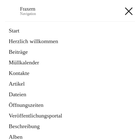
Fraxern
Navigation
Fraxern
Start
Herzlich willkommen
öffnet
Bürgerservice
Beiträge
in
Ordner
neuem
Müllkalender
Tab
öffnet
Formulare
in
Artikel
Kontakte
neuem
Tab
Artikel
+5
Dateien
Öffnungszeiten
Veröffentlichungsportal
Beschreibung
Hauptadresse
Alben