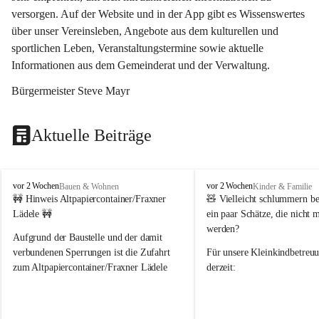
versorgen. Auf der Website und in der App gibt es Wissenswertes 
über unser Vereinsleben, Angebote aus dem kulturellen und 
sportlichen Leben, Veranstaltungstermine sowie aktuelle 
Informationen aus dem Gemeinderat und der Verwaltung. 
Bürgermeister Steve Mayr
Aktuelle Beiträge
F
F
vor 2 Wochen
vor 2 Wochen
Bauen & Wohnen
Kinder & Familie
r
r
🚧 Hinweis Altpapiercontainer/Fraxner 
🧸 
Vielleicht schlummern be
a
a
Lädele 🚧
ein paar Schätze, die nicht 
x
x
werden?
e
e
Aufgrund der Baustelle und der damit 
r
r
verbundenen Sperrungen ist die Zufahrt 
Für unsere 
Kleinkindbetreu
n
n
zum Altpapiercontainer/Fraxner Lädele 
derzeit:
derzeit nur erschwert möglich.
👶 
Puppenbuggys
Ein herzliches Dankeschön an Erwin und 
👗 
Puppenkleidung
 für Pupp