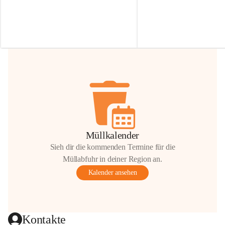
Irmgard Nachbaur, die für diese Zeit die 
Größen 
35 cm, 40 cm und 
Zufahrt über ihre Privatstraße zur 
💛 Wenn ihr etwas davon ab
Verfügung stellen. 🙏
möchtet, freuen sich unsere 
Vielen Dank für eure Unterstützung und 
über eure Unterstützung.
Hilfsbereitschaft!
📍 
Die Spenden können ger
Gemeindeamt abgegeben we
Vielen herzlichen Dank!
 🌼
Müllkalender
Sieh dir die kommenden Termine für die
Müllabfuhr in deiner Region an.
Kalender ansehen
Kontakte