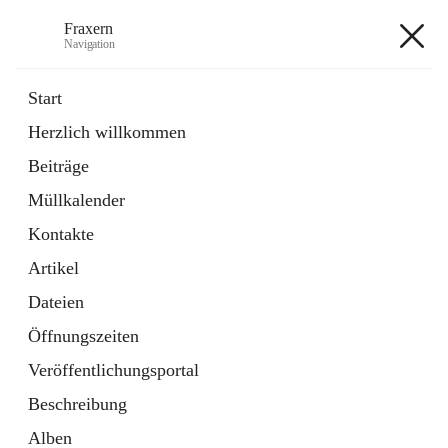
Fraxern
Navigation
Fraxern
Start
Herzlich willkommen
öffnet
Bürgerservice
Beiträge
in
Ordner
neuem
Müllkalender
Tab
öffnet
Formulare
in
Artikel
Kontakte
neuem
Tab
Artikel
+5
Dateien
Öffnungszeiten
Veröffentlichungsportal
Beschreibung
Hauptadresse
Alben