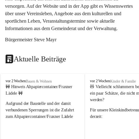
versorgen. Auf der Website und in der App gibt es Wissenswertes 
über unser Vereinsleben, Angebote aus dem kulturellen und 
sportlichen Leben, Veranstaltungstermine sowie aktuelle 
Informationen aus dem Gemeinderat und der Verwaltung. 
Bürgermeister Steve Mayr
Aktuelle Beiträge
F
F
vor 2 Wochen
vor 2 Wochen
Bauen & Wohnen
Kinder & Familie
r
r
🚧 Hinweis Altpapiercontainer/Fraxner 
🧸 
Vielleicht schlummern be
a
a
Lädele 🚧
ein paar Schätze, die nicht 
x
x
werden?
e
e
Aufgrund der Baustelle und der damit 
r
r
verbundenen Sperrungen ist die Zufahrt 
Für unsere 
Kleinkindbetreu
n
n
zum Altpapiercontainer/Fraxner Lädele 
derzeit:
derzeit nur erschwert möglich.
👶 
Puppenbuggys
Ein herzliches Dankeschön an Erwin und 
👗 
Puppenkleidung
 für Pupp