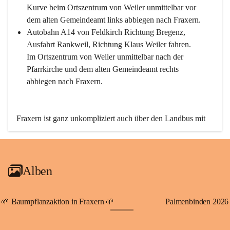
Kurve beim Ortszentrum von Weiler unmittelbar vor 
dem alten Gemeindeamt links abbiegen nach Fraxern.
Autobahn A14 von Feldkirch Richtung Bregenz, 
Ausfahrt Rankweil, Richtung Klaus Weiler fahren. 
Im Ortszentrum von Weiler unmittelbar nach der 
Pfarrkirche und dem alten Gemeindeamt rechts 
abbiegen nach Fraxern.
Fraxern ist ganz unkompliziert auch über den Landbus mit 
den öffentlichen Verkehrsmitteln zu erreichen. Die Linie 
492 fährt lt. Fahrplan des Verkehrsverbundes Vorarlberg an 
den Wochentagen regelmäßig zwischen Weiler und Fraxern.
Alben
An Samstagen, Sonn- und Feiertagen können Sie bequem 
direkt über die VMOBIL-App VMOBIL ON Ihren 
persönlichen Linienbus zur gewünschten Zeit zu Ihrer 
🌱 Baumpflanzaktion in Fraxern 🌱
Palmenbinden 2026
Haltestelle bestellen. Sowohl von Weiler kommend nach 
+19
Fraxern als auch von Fraxern nach Weiler oder natürlich für 