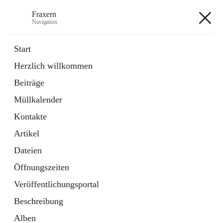
Fraxern
Navigation
Fraxern
Start
Herzlich willkommen
öffnet
Bürgerservice
Beiträge
in
Ordner
neuem
Müllkalender
Tab
öffnet
Formulare
in
Artikel
Kontakte
neuem
Tab
Artikel
+5
Dateien
Öffnungszeiten
Veröffentlichungsportal
Beschreibung
Hauptadresse
Alben