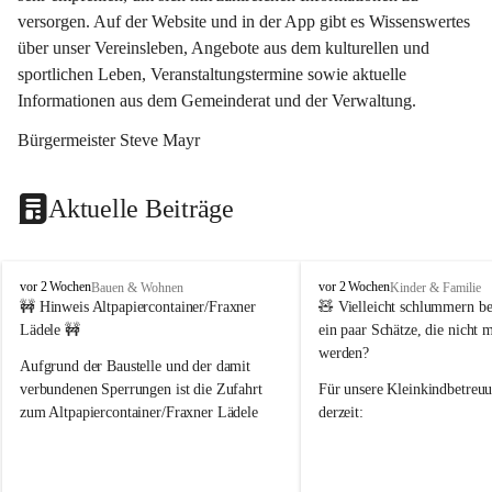
versorgen. Auf der Website und in der App gibt es Wissenswertes 
über unser Vereinsleben, Angebote aus dem kulturellen und 
sportlichen Leben, Veranstaltungstermine sowie aktuelle 
Informationen aus dem Gemeinderat und der Verwaltung. 
Bürgermeister Steve Mayr
Aktuelle Beiträge
F
F
vor 2 Wochen
vor 2 Wochen
Bauen & Wohnen
Kinder & Familie
r
r
🚧 Hinweis Altpapiercontainer/Fraxner 
🧸 
Vielleicht schlummern be
a
a
Lädele 🚧
ein paar Schätze, die nicht 
x
x
werden?
e
e
Aufgrund der Baustelle und der damit 
r
r
verbundenen Sperrungen ist die Zufahrt 
Für unsere 
Kleinkindbetreu
n
n
zum Altpapiercontainer/Fraxner Lädele 
derzeit:
derzeit nur erschwert möglich.
👶 
Puppenbuggys
Ein herzliches Dankeschön an Erwin und 
👗 
Puppenkleidung
 für Pupp