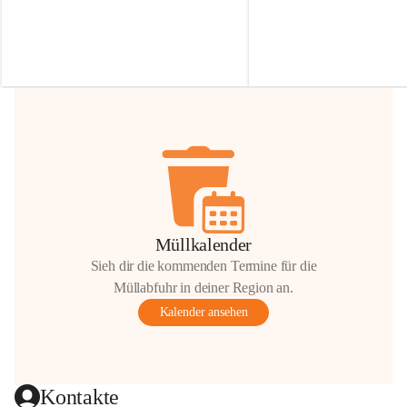
Irmgard Nachbaur, die für diese Zeit die 
Größen 
35 cm, 40 cm und 
Zufahrt über ihre Privatstraße zur 
💛 Wenn ihr etwas davon ab
Verfügung stellen. 🙏
möchtet, freuen sich unsere 
Vielen Dank für eure Unterstützung und 
über eure Unterstützung.
Hilfsbereitschaft!
📍 
Die Spenden können ger
Gemeindeamt abgegeben we
Vielen herzlichen Dank!
 🌼
Müllkalender
Sieh dir die kommenden Termine für die
Müllabfuhr in deiner Region an.
Kalender ansehen
Kontakte