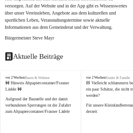
versorgen. Auf der Website und in der App gibt es Wissenswertes 
über unser Vereinsleben, Angebote aus dem kulturellen und 
sportlichen Leben, Veranstaltungstermine sowie aktuelle 
Informationen aus dem Gemeinderat und der Verwaltung. 
Bürgermeister Steve Mayr
Aktuelle Beiträge
F
F
vor 2 Wochen
vor 2 Wochen
Bauen & Wohnen
Kinder & Familie
r
r
🚧 Hinweis Altpapiercontainer/Fraxner 
🧸 
Vielleicht schlummern be
a
a
Lädele 🚧
ein paar Schätze, die nicht 
x
x
werden?
e
e
Aufgrund der Baustelle und der damit 
r
r
verbundenen Sperrungen ist die Zufahrt 
Für unsere 
Kleinkindbetreu
n
n
zum Altpapiercontainer/Fraxner Lädele 
derzeit:
derzeit nur erschwert möglich.
👶 
Puppenbuggys
Ein herzliches Dankeschön an Erwin und 
👗 
Puppenkleidung
 für Pupp