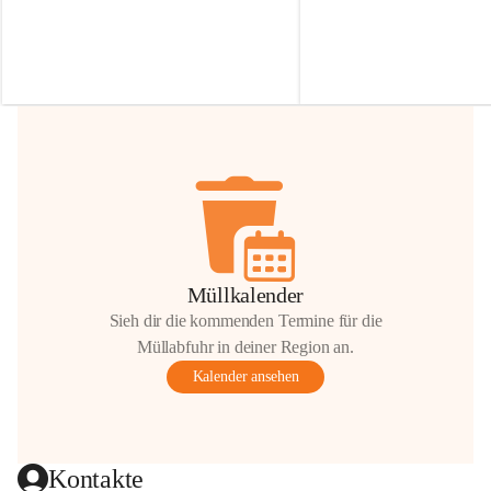
Irmgard Nachbaur, die für diese Zeit die 
Größen 
35 cm, 40 cm und 
Zufahrt über ihre Privatstraße zur 
💛 Wenn ihr etwas davon ab
Verfügung stellen. 🙏
möchtet, freuen sich unsere 
Vielen Dank für eure Unterstützung und 
über eure Unterstützung.
Hilfsbereitschaft!
📍 
Die Spenden können ger
Gemeindeamt abgegeben we
Vielen herzlichen Dank!
 🌼
Müllkalender
Sieh dir die kommenden Termine für die
Müllabfuhr in deiner Region an.
Kalender ansehen
Kontakte