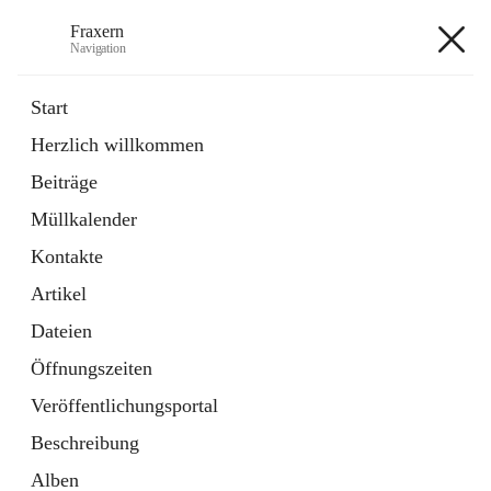
Fraxern
Navigation
Fraxern
Start
Herzlich willkommen
öffnet
Bürgerservice
Beiträge
in
Ordner
neuem
Müllkalender
Tab
öffnet
Formulare
in
Artikel
Kontakte
neuem
Tab
Artikel
+5
Dateien
Öffnungszeiten
Veröffentlichungsportal
Beschreibung
Hauptadresse
Alben