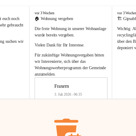
F
F
vor 3 Wochen
vor 3 Woche
r
r
i euch noch 
🏠 
Wohnung vergeben
🏗️ Gipsabf
a
a
mehr gebraucht 
Die freie Wohnung in unserer Wohnanlage 
Wichtig:
 A
x
x
e
e
wurde bereits vergeben.
recyclingfä
r
r
ung
 suchen wir 
über den Ba
Vielen Dank für Ihr Interesse.
n
n
deponiert 
neue 
Recyc
Für zukünftige Wohnungsvergaben bitten 
getrennte 
wir Interessierte, sich über das 
en in den 
von Gipsabf
Wohnungswerberprogramm der Gemeinde
45 cm
anzumelden.
Für private
geben 
Änderung v
Fraxern
Kinder riesig 
Renovierun
3. Juli 2026 - 06:35
Haus oder 
Alte Gipsw
ne beim 
Verschnitt 
rden.
🏠
Freie Wohnung in Fraxern
müssen kün
In unserer Wohnanlage wird eine 
entsorgt
 we
Wohnung frei.
✅ 
Getrenn