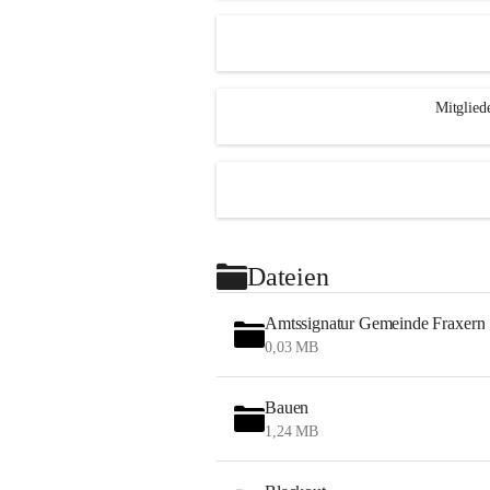
Mitglied
Dateien
Amtssignatur Gemeinde Fraxern
0,03 MB
Bauen
1,24 MB