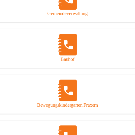
Gipsplatten
Trennung l
Gemeindeverwaltung
Beitrag zu
Ressourcen
bei Ihrem 
Annahme vo
Bauhof
Bewegungskindergarten Fraxern