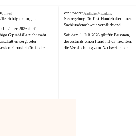
F
n
vor 3 Wochen
Umwelt
Amtliche Mitteilung
r
älle richtig entsorgen
Neuregelung für Erst-Hundehalter:innen: 
a
Sachkundenachweis verpflichtend
b 
1. Jänner 2026
 dürfen 
x
e
hige Gipsabfälle nicht mehr 
Seit dem 1. Juli 2026 gilt für Personen, 
r
uschutt entsorgt oder 
die erstmals einen Hund halten möchten, 
n
werden
. Grund dafür ist die 
die Verpflichtung zum Nachweis einer 
linggips-Verordnung
, die eine 
entsprechenden Sachkunde. Ziel ist es, 
Sammlung und das Recycling 
Hundebesitzer:innen bestmöglich auf die 
ällen vorschreibt.
Haltung und Verantwortung im Umgang 
mit ihrem Tier vorzubereiten.
 Haushalte wird diese 
or allem dann relevant, wenn 
Der Sachkundenachweis besteht aus zwei 
gs- oder Umbauarbeiten
 an 
Teilen:
Wohnung durchgeführt werden. 
🐾 
Theoriekurs
ände, Gipskartonplatten oder 
aus neu verbauten Gipsplatten 
Mindestens 4 Unterrichtseinheiten 
ftig 
getrennt gesammelt und 
à 60 Minuten
rden.
Muss vor der Anschaffung bzw. 
Aufnahme eines Hundes absolviert 
t sammeln:
werden