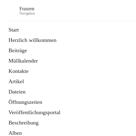
Fraxern
Navigation
Start
Herzlich willkommen
öffnet
Bürgerservice
Beiträge
in
Ordner
neuem
Müllkalender
Tab
öffnet
Formulare
in
Artikel
Kontakte
neuem
Tab
Artikel
Dateien
Öffnungszeiten
Veröffentlichungsportal
Beschreibung
Alben