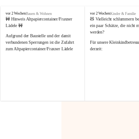
F
F
vor 2 Wochen
vor 2 Wochen
Bauen & Wohnen
Kinder & Familie
r
r
🚧 Hinweis Altpapiercontainer/Fraxner 
🧸 
Vielleicht schlummern be
a
a
Lädele 🚧
ein paar Schätze, die nicht 
x
x
werden?
e
e
Aufgrund der Baustelle und der damit 
r
r
verbundenen Sperrungen ist die Zufahrt 
Für unsere 
Kleinkindbetreu
n
n
zum Altpapiercontainer/Fraxner Lädele 
derzeit:
derzeit nur erschwert möglich.
👶 
Puppenbuggys
Ein herzliches Dankeschön an Erwin und 
👗 
Puppenkleidung
 für Pupp
Irmgard Nachbaur, die für diese Zeit die 
Größen 
35 cm, 40 cm und 
Zufahrt über ihre Privatstraße zur 
💛 Wenn ihr etwas davon ab
Verfügung stellen. 🙏
möchtet, freuen sich unsere 
Vielen Dank für eure Unterstützung und 
über eure Unterstützung.
Hilfsbereitschaft!
📍 
Die Spenden können ger
Gemeindeamt abgegeben we
Vielen herzlichen Dank!
 🌼