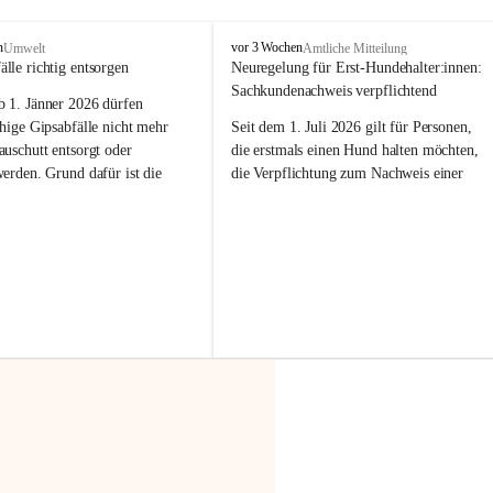
F
n
vor 3 Wochen
Umwelt
Amtliche Mitteilung
r
älle richtig entsorgen
Neuregelung für Erst-Hundehalter:innen: 
a
Sachkundenachweis verpflichtend
b 
1. Jänner 2026
 dürfen 
x
e
hige Gipsabfälle nicht mehr 
Seit dem 1. Juli 2026 gilt für Personen, 
r
uschutt entsorgt oder 
die erstmals einen Hund halten möchten, 
n
werden
. Grund dafür ist die 
die Verpflichtung zum Nachweis einer 
linggips-Verordnung
, die eine 
entsprechenden Sachkunde. Ziel ist es, 
Sammlung und das Recycling 
Hundebesitzer:innen bestmöglich auf die 
ällen vorschreibt.
Haltung und Verantwortung im Umgang 
mit ihrem Tier vorzubereiten.
 Haushalte wird diese 
or allem dann relevant, wenn 
Der Sachkundenachweis besteht aus zwei 
gs- oder Umbauarbeiten
 an 
Teilen:
Wohnung durchgeführt werden. 
🐾 
Theoriekurs
ände, Gipskartonplatten oder 
aus neu verbauten Gipsplatten 
Mindestens 4 Unterrichtseinheiten 
ftig 
getrennt gesammelt und 
à 60 Minuten
rden.
Muss vor der Anschaffung bzw. 
Aufnahme eines Hundes absolviert 
t sammeln:
werden