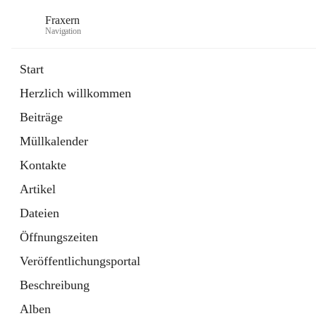
Fraxern
Navigation
Start
Herzlich willkommen
öffnet
Bürgerservice
Beiträge
in
Ordner
neuem
Müllkalender
Tab
öffnet
Formulare
in
Artikel
Kontakte
neuem
Tab
Artikel
Dateien
Öffnungszeiten
Veröffentlichungsportal
Beschreibung
Alben