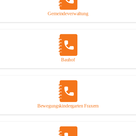
Gipsplatten
Trennung l
Gemeindeverwaltung
Beitrag zu
Ressourcen
bei Ihrem 
Annahme vo
Bauhof
Bewegungskindergarten Fraxern