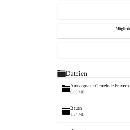
Mitglied
Dateien
Amtssignatur Gemeinde Fraxern
0,03 MB
Bauen
1,24 MB