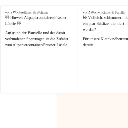
F
F
vor 2 Wochen
vor 2 Wochen
Bauen & Wohnen
Kinder & Familie
r
r
🚧 Hinweis Altpapiercontainer/Fraxner 
🧸 
Vielleicht schlummern be
a
a
Lädele 🚧
ein paar Schätze, die nicht 
x
x
werden?
e
e
Aufgrund der Baustelle und der damit 
r
r
verbundenen Sperrungen ist die Zufahrt 
Für unsere 
Kleinkindbetreu
n
n
zum Altpapiercontainer/Fraxner Lädele 
derzeit:
derzeit nur erschwert möglich.
👶 
Puppenbuggys
Ein herzliches Dankeschön an Erwin und 
👗 
Puppenkleidung
 für Pupp
Irmgard Nachbaur, die für diese Zeit die 
Größen 
35 cm, 40 cm und 
Zufahrt über ihre Privatstraße zur 
💛 Wenn ihr etwas davon ab
Verfügung stellen. 🙏
möchtet, freuen sich unsere 
Vielen Dank für eure Unterstützung und 
über eure Unterstützung.
Hilfsbereitschaft!
📍 
Die Spenden können ger
Gemeindeamt abgegeben we
Vielen herzlichen Dank!
 🌼