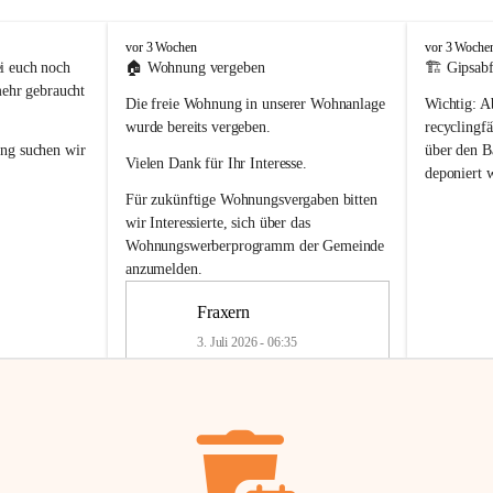
F
F
vor 3 Wochen
vor 3 Woche
r
r
i euch noch 
🏠 
Wohnung vergeben
🏗️ Gipsabf
a
a
mehr gebraucht 
Die freie Wohnung in unserer Wohnanlage 
Wichtig:
 A
x
x
e
e
wurde bereits vergeben.
recyclingfä
r
r
ung
 suchen wir 
über den Ba
Vielen Dank für Ihr Interesse.
n
n
deponiert 
neue 
Recyc
Für zukünftige Wohnungsvergaben bitten 
getrennte 
wir Interessierte, sich über das 
en in den 
von Gipsabf
Wohnungswerberprogramm der Gemeinde
45 cm
anzumelden.
Für private
geben 
Änderung v
Fraxern
Kinder riesig 
Renovierun
3. Juli 2026 - 06:35
Haus oder 
Alte Gipsw
ne beim 
Verschnitt 
rden.
🏠
Freie Wohnung in Fraxern
müssen kün
In unserer Wohnanlage wird eine 
entsorgt
 we
Wohnung frei.
✅ 
Getrenn