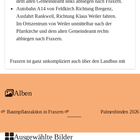
dem alten Gemeindeamt links abbiegen nach Fraxern.
Autobahn A14 von Feldkirch Richtung Bregenz, 
Ausfahrt Rankweil, Richtung Klaus Weiler fahren. 
Im Ortszentrum von Weiler unmittelbar nach der 
Pfarrkirche und dem alten Gemeindeamt rechts 
abbiegen nach Fraxern.
Fraxern ist ganz unkompliziert auch über den Landbus mit 
den öffentlichen Verkehrsmitteln zu erreichen. Die Linie 
492 fährt lt. Fahrplan des Verkehrsverbundes Vorarlberg an 
den Wochentagen regelmäßig zwischen Weiler und Fraxern.
Alben
An Samstagen, Sonn- und Feiertagen können Sie bequem 
direkt über die VMOBIL-App VMOBIL ON Ihren 
persönlichen Linienbus zur gewünschten Zeit zu Ihrer 
🌱 Baumpflanzaktion in Fraxern 🌱
Palmenbinden 2026
Haltestelle bestellen. Sowohl von Weiler kommend nach 
+19
Fraxern als auch von Fraxern nach Weiler oder natürlich für 
beide Fahrten Weiler-Fraxern-Weiler.
Ausgewählte Bilder