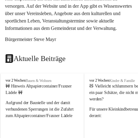
versorgen. Auf der Website und in der App gibt es Wissenswertes 
über unser Vereinsleben, Angebote aus dem kulturellen und 
sportlichen Leben, Veranstaltungstermine sowie aktuelle 
Informationen aus dem Gemeinderat und der Verwaltung. 
Bürgermeister Steve Mayr
Aktuelle Beiträge
F
F
vor 2 Wochen
vor 2 Wochen
Bauen & Wohnen
Kinder & Familie
r
r
🚧 Hinweis Altpapiercontainer/Fraxner 
🧸 
Vielleicht schlummern be
a
a
Lädele 🚧
ein paar Schätze, die nicht 
x
x
werden?
e
e
Aufgrund der Baustelle und der damit 
r
r
verbundenen Sperrungen ist die Zufahrt 
Für unsere 
Kleinkindbetreu
n
n
zum Altpapiercontainer/Fraxner Lädele 
derzeit:
derzeit nur erschwert möglich.
👶 
Puppenbuggys
Ein herzliches Dankeschön an Erwin und 
👗 
Puppenkleidung
 für Pupp