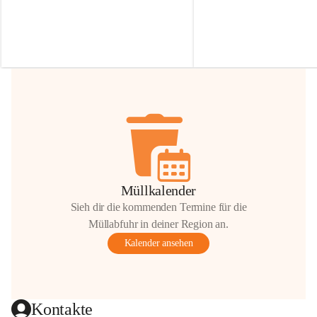
Irmgard Nachbaur, die für diese Zeit die 
Größen 
35 cm, 40 cm und 
Zufahrt über ihre Privatstraße zur 
💛 Wenn ihr etwas davon ab
Verfügung stellen. 🙏
möchtet, freuen sich unsere 
Vielen Dank für eure Unterstützung und 
über eure Unterstützung.
Hilfsbereitschaft!
📍 
Die Spenden können ger
Gemeindeamt abgegeben we
Vielen herzlichen Dank!
 🌼
Müllkalender
Sieh dir die kommenden Termine für die
Müllabfuhr in deiner Region an.
Kalender ansehen
Kontakte