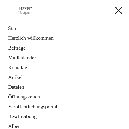
Fraxern
Navigation
Fraxern
Start
Herzlich willkommen
öffnet
Bürgerservice
Beiträge
in
Ordner
neuem
Müllkalender
Tab
öffnet
Formulare
in
Artikel
Kontakte
neuem
Tab
Artikel
+5
Dateien
Öffnungszeiten
Veröffentlichungsportal
Beschreibung
Hauptadresse
Alben