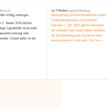
F
n
vor 3 Wochen
Umwelt
Amtliche Mitteilung
r
älle richtig entsorgen
Neuregelung für Erst-Hundehalter:innen: 
a
Sachkundenachweis verpflichtend
b 
1. Jänner 2026
 dürfen 
x
Seit dem 1. Juli 2026 gilt für Personen, 
e
hige Gipsabfälle nicht mehr 
die erstmals einen Hund halten möchten, 
r
uschutt entsorgt oder 
die Verpflichtung zum Nachweis einer 
n
werden
. Grund dafür ist die 
entsprechenden Sachkunde. Ziel ist es, 
linggips-Verordnung
, die eine 
Hundebesitzer:innen bestmöglich auf die 
Sammlung und das Recycling 
Haltung und Verantwortung im Umgang 
ällen vorschreibt.
mit ihrem Tier vorzubereiten.
Der Sachkundenachweis besteht aus zwei 
 Haushalte wird diese 
Teilen:
or allem dann relevant, wenn 
🐾 
Theoriekurs
gs- oder Umbauarbeiten
 an 
Mindestens 4 Unterrichtseinheiten 
Wohnung durchgeführt werden. 
à 60 Minuten
ände, Gipskartonplatten oder 
Muss vor der Anschaffung bzw. 
aus neu verbauten Gipsplatten 
Aufnahme eines Hundes absolviert 
ftig 
getrennt gesammelt und 
werden
rden.
🐾 
Praxiseinheit
t sammeln:
2-stündige praktische Schulung 