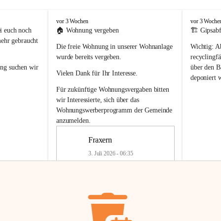
F
F
vor 3 Wochen
vor 3 Woche
r
r
i euch noch 
🏠 
Wohnung vergeben
🏗️ Gipsabf
a
a
mehr gebraucht 
Die freie Wohnung in unserer Wohnanlage 
Wichtig:
 A
x
x
e
e
wurde bereits vergeben.
recyclingfä
r
r
ung
 suchen wir 
über den Ba
Vielen Dank für Ihr Interesse.
n
n
deponiert 
neue 
Recyc
Für zukünftige Wohnungsvergaben bitten 
getrennte 
wir Interessierte, sich über das 
en in den 
von Gipsabf
Wohnungswerberprogramm der Gemeinde
45 cm
anzumelden.
Für private
geben 
Änderung v
Fraxern
Kinder riesig 
Renovierun
3. Juli 2026 - 06:35
Haus oder 
Alte Gipsw
ne beim 
Verschnitt 
rden.
🏠
Freie Wohnung in Fraxern
müssen kün
In unserer Wohnanlage wird eine 
entsorgt
 we
Wohnung frei.
✅ 
Getrenn