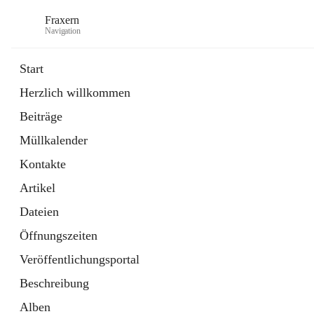
Fraxern
Navigation
Start
Herzlich willkommen
öffnet
Bürgerservice
Beiträge
in
Ordner
neuem
Müllkalender
Tab
öffnet
Formulare
in
Artikel
Kontakte
neuem
Tab
Artikel
Dateien
Öffnungszeiten
Veröffentlichungsportal
Beschreibung
Alben