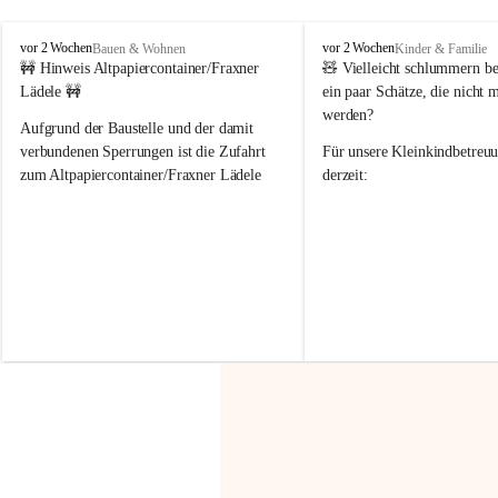
F
F
vor 2 Wochen
vor 2 Wochen
Bauen & Wohnen
Kinder & Familie
r
r
🚧 Hinweis Altpapiercontainer/Fraxner 
🧸 
Vielleicht schlummern be
a
a
Lädele 🚧
ein paar Schätze, die nicht 
x
x
werden?
e
e
Aufgrund der Baustelle und der damit 
r
r
verbundenen Sperrungen ist die Zufahrt 
Für unsere 
Kleinkindbetreu
n
n
zum Altpapiercontainer/Fraxner Lädele 
derzeit:
derzeit nur erschwert möglich.
👶 
Puppenbuggys
Ein herzliches Dankeschön an Erwin und 
👗 
Puppenkleidung
 für Pupp
Irmgard Nachbaur, die für diese Zeit die 
Größen 
35 cm, 40 cm und 
Zufahrt über ihre Privatstraße zur 
💛 Wenn ihr etwas davon ab
Verfügung stellen. 🙏
möchtet, freuen sich unsere 
Vielen Dank für eure Unterstützung und 
über eure Unterstützung.
Hilfsbereitschaft!
📍 
Die Spenden können ger
Gemeindeamt abgegeben we
Vielen herzlichen Dank!
 🌼