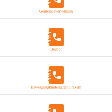
Gipsplatten
Trennung l
Gemeindeverwaltung
Beitrag zu
Ressourcen
bei Ihrem 
Annahme vo
Bauhof
Bewegungskindergarten Fraxern