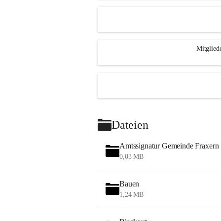
Mitglied
Dateien
Amtssignatur Gemeinde Fraxern
0,03 MB
Bauen
1,24 MB