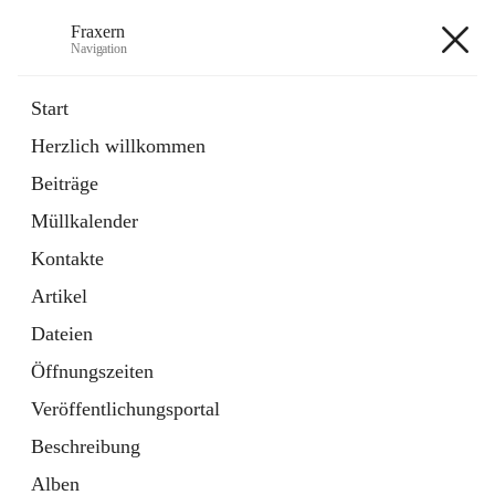
Fraxern
Navigation
Fraxern
Start
Herzlich willkommen
öffnet
Bürgerservice
Beiträge
in
Ordner
neuem
Müllkalender
Tab
öffnet
Formulare
in
Artikel
Kontakte
neuem
Tab
Artikel
+5
Dateien
Öffnungszeiten
Veröffentlichungsportal
Beschreibung
Hauptadresse
Alben