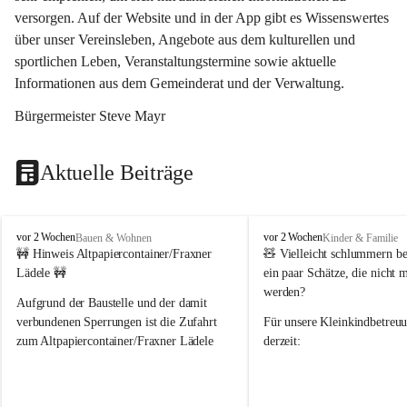
versorgen. Auf der Website und in der App gibt es Wissenswertes 
über unser Vereinsleben, Angebote aus dem kulturellen und 
sportlichen Leben, Veranstaltungstermine sowie aktuelle 
Informationen aus dem Gemeinderat und der Verwaltung. 
Bürgermeister Steve Mayr
Aktuelle Beiträge
F
F
vor 2 Wochen
vor 2 Wochen
Bauen & Wohnen
Kinder & Familie
r
r
🚧 Hinweis Altpapiercontainer/Fraxner 
🧸 
Vielleicht schlummern be
a
a
Lädele 🚧
ein paar Schätze, die nicht 
x
x
werden?
e
e
Aufgrund der Baustelle und der damit 
r
r
verbundenen Sperrungen ist die Zufahrt 
Für unsere 
Kleinkindbetreu
n
n
zum Altpapiercontainer/Fraxner Lädele 
derzeit:
derzeit nur erschwert möglich.
👶 
Puppenbuggys
Ein herzliches Dankeschön an Erwin und 
👗 
Puppenkleidung
 für Pupp