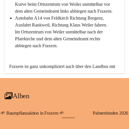
Kurve beim Ortszentrum von Weiler unmittelbar vor 
dem alten Gemeindeamt links abbiegen nach Fraxern.
Autobahn A14 von Feldkirch Richtung Bregenz, 
Ausfahrt Rankweil, Richtung Klaus Weiler fahren. 
Im Ortszentrum von Weiler unmittelbar nach der 
Pfarrkirche und dem alten Gemeindeamt rechts 
abbiegen nach Fraxern.
Fraxern ist ganz unkompliziert auch über den Landbus mit 
den öffentlichen Verkehrsmitteln zu erreichen. Die Linie 
492 fährt lt. Fahrplan des Verkehrsverbundes Vorarlberg an 
den Wochentagen regelmäßig zwischen Weiler und Fraxern.
Alben
An Samstagen, Sonn- und Feiertagen können Sie bequem 
direkt über die VMOBIL-App VMOBIL ON Ihren 
persönlichen Linienbus zur gewünschten Zeit zu Ihrer 
🌱 Baumpflanzaktion in Fraxern 🌱
Palmenbinden 2026
Haltestelle bestellen. Sowohl von Weiler kommend nach 
+19
Fraxern als auch von Fraxern nach Weiler oder natürlich für 