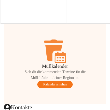
Irmgard Nachbaur, die für diese Zeit die 
Größen 
35 cm, 40 cm und 
Zufahrt über ihre Privatstraße zur 
💛 Wenn ihr etwas davon ab
Verfügung stellen. 🙏
möchtet, freuen sich unsere 
Vielen Dank für eure Unterstützung und 
über eure Unterstützung.
Hilfsbereitschaft!
📍 
Die Spenden können ger
Gemeindeamt abgegeben we
Vielen herzlichen Dank!
 🌼
Müllkalender
Sieh dir die kommenden Termine für die
Müllabfuhr in deiner Region an.
Kalender ansehen
Kontakte