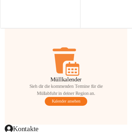
Irmgard Nachbaur, die für diese Zeit die 
Größen 
35 cm, 40 cm und 
Zufahrt über ihre Privatstraße zur 
💛 Wenn ihr etwas davon ab
Verfügung stellen. 🙏
möchtet, freuen sich unsere 
Vielen Dank für eure Unterstützung und 
über eure Unterstützung.
Hilfsbereitschaft!
📍 
Die Spenden können ger
Gemeindeamt abgegeben we
Vielen herzlichen Dank!
 🌼
Müllkalender
Sieh dir die kommenden Termine für die
Müllabfuhr in deiner Region an.
Kalender ansehen
Kontakte