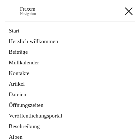
Fraxern
Navigation
Fraxern
Start
Herzlich willkommen
öffnet
Bürgerservice
Beiträge
in
Ordner
neuem
Müllkalender
Tab
öffnet
Formulare
in
Artikel
Kontakte
neuem
Tab
Artikel
+5
Dateien
Öffnungszeiten
Veröffentlichungsportal
Beschreibung
Hauptadresse
Alben