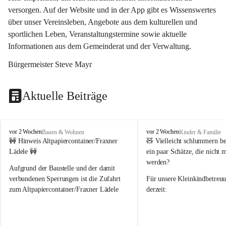
versorgen. Auf der Website und in der App gibt es Wissenswertes 
über unser Vereinsleben, Angebote aus dem kulturellen und 
sportlichen Leben, Veranstaltungstermine sowie aktuelle 
Informationen aus dem Gemeinderat und der Verwaltung. 
Bürgermeister Steve Mayr
Aktuelle Beiträge
F
F
vor 2 Wochen
vor 2 Wochen
Bauen & Wohnen
Kinder & Familie
r
r
🚧 Hinweis Altpapiercontainer/Fraxner 
🧸 
Vielleicht schlummern be
a
a
Lädele 🚧
ein paar Schätze, die nicht 
x
x
werden?
e
e
Aufgrund der Baustelle und der damit 
r
r
verbundenen Sperrungen ist die Zufahrt 
Für unsere 
Kleinkindbetreu
n
n
zum Altpapiercontainer/Fraxner Lädele 
derzeit:
derzeit nur erschwert möglich.
👶 
Puppenbuggys
Ein herzliches Dankeschön an Erwin und 
👗 
Puppenkleidung
 für Pupp