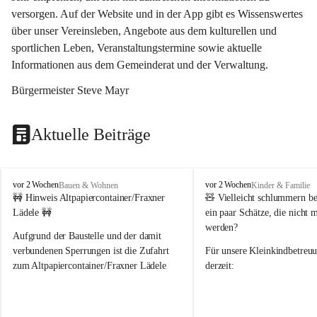
versorgen. Auf der Website und in der App gibt es Wissenswertes 
über unser Vereinsleben, Angebote aus dem kulturellen und 
sportlichen Leben, Veranstaltungstermine sowie aktuelle 
Informationen aus dem Gemeinderat und der Verwaltung. 
Bürgermeister Steve Mayr
Aktuelle Beiträge
F
F
vor 2 Wochen
vor 2 Wochen
Bauen & Wohnen
Kinder & Familie
r
r
🚧 Hinweis Altpapiercontainer/Fraxner 
🧸 
Vielleicht schlummern be
a
a
Lädele 🚧
ein paar Schätze, die nicht 
x
x
werden?
e
e
Aufgrund der Baustelle und der damit 
r
r
verbundenen Sperrungen ist die Zufahrt 
Für unsere 
Kleinkindbetreu
n
n
zum Altpapiercontainer/Fraxner Lädele 
derzeit:
derzeit nur erschwert möglich.
👶 
Puppenbuggys
Ein herzliches Dankeschön an Erwin und 
👗 
Puppenkleidung
 für Pupp