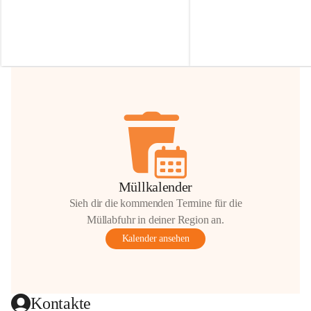
Irmgard Nachbaur, die für diese Zeit die 
Größen 
35 cm, 40 cm und 
Zufahrt über ihre Privatstraße zur 
💛 Wenn ihr etwas davon ab
Verfügung stellen. 🙏
möchtet, freuen sich unsere 
Vielen Dank für eure Unterstützung und 
über eure Unterstützung.
Hilfsbereitschaft!
📍 
Die Spenden können ger
Gemeindeamt abgegeben we
Vielen herzlichen Dank!
 🌼
Müllkalender
Sieh dir die kommenden Termine für die
Müllabfuhr in deiner Region an.
Kalender ansehen
Kontakte