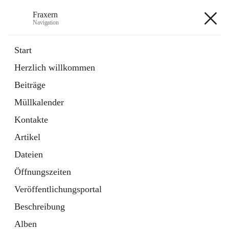
Fraxern
Navigation
Fraxern
Start
Herzlich willkommen
öffnet
Bürgerservice
Beiträge
in
Ordner
neuem
Müllkalender
Tab
öffnet
Formulare
in
Artikel
Kontakte
neuem
Tab
Artikel
+5
Dateien
Öffnungszeiten
Veröffentlichungsportal
Beschreibung
Hauptadresse
Alben