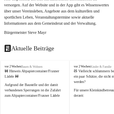
versorgen. Auf der Website und in der App gibt es Wissenswertes 
über unser Vereinsleben, Angebote aus dem kulturellen und 
sportlichen Leben, Veranstaltungstermine sowie aktuelle 
Informationen aus dem Gemeinderat und der Verwaltung. 
Bürgermeister Steve Mayr
Aktuelle Beiträge
F
F
vor 2 Wochen
vor 2 Wochen
Bauen & Wohnen
Kinder & Familie
r
r
🚧 Hinweis Altpapiercontainer/Fraxner 
🧸 
Vielleicht schlummern be
a
a
Lädele 🚧
ein paar Schätze, die nicht 
x
x
werden?
e
e
Aufgrund der Baustelle und der damit 
r
r
verbundenen Sperrungen ist die Zufahrt 
Für unsere 
Kleinkindbetreu
n
n
zum Altpapiercontainer/Fraxner Lädele 
derzeit:
derzeit nur erschwert möglich.
👶 
Puppenbuggys
Ein herzliches Dankeschön an Erwin und 
👗 
Puppenkleidung
 für Pupp