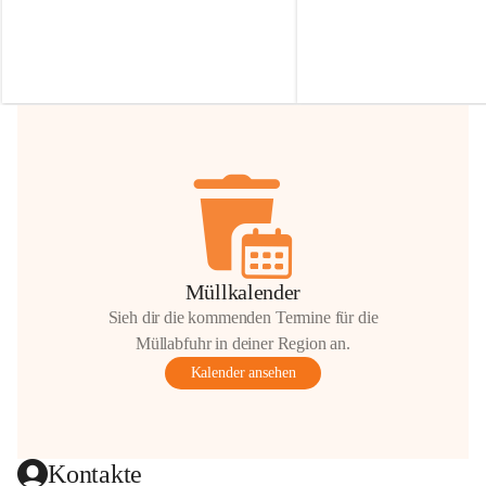
Irmgard Nachbaur, die für diese Zeit die 
Größen 
35 cm, 40 cm und 
Zufahrt über ihre Privatstraße zur 
💛 Wenn ihr etwas davon ab
Verfügung stellen. 🙏
möchtet, freuen sich unsere 
Vielen Dank für eure Unterstützung und 
über eure Unterstützung.
Hilfsbereitschaft!
📍 
Die Spenden können ger
Gemeindeamt abgegeben we
Vielen herzlichen Dank!
 🌼
Müllkalender
Sieh dir die kommenden Termine für die
Müllabfuhr in deiner Region an.
Kalender ansehen
Kontakte