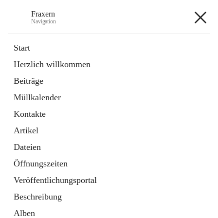
Fraxern
Navigation
Fraxern
Start
Herzlich willkommen
öffnet
Bürgerservice
Beiträge
in
Ordner
neuem
Müllkalender
Tab
öffnet
Formulare
in
Artikel
Kontakte
neuem
Tab
Artikel
+5
Dateien
Öffnungszeiten
Veröffentlichungsportal
Beschreibung
Hauptadresse
Alben