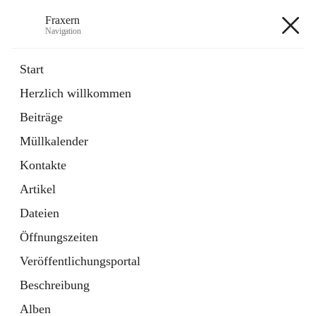
Fraxern
Navigation
Fraxern
Start
Herzlich willkommen
öffnet
Bürgerservice
Beiträge
in
Ordner
neuem
Müllkalender
Tab
öffnet
Formulare
in
Artikel
Kontakte
neuem
Tab
Artikel
+5
Dateien
Öffnungszeiten
Veröffentlichungsportal
Beschreibung
Hauptadresse
Alben