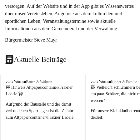
versorgen. Auf der Website und in der App gibt es Wissenswertes 
über unser Vereinsleben, Angebote aus dem kulturellen und 
sportlichen Leben, Veranstaltungstermine sowie aktuelle 
Informationen aus dem Gemeinderat und der Verwaltung. 
Bürgermeister Steve Mayr
Aktuelle Beiträge
F
F
vor 2 Wochen
vor 2 Wochen
Bauen & Wohnen
Kinder & Familie
r
r
🚧 Hinweis Altpapiercontainer/Fraxner 
🧸 
Vielleicht schlummern be
a
a
Lädele 🚧
ein paar Schätze, die nicht 
x
x
werden?
e
e
Aufgrund der Baustelle und der damit 
r
r
verbundenen Sperrungen ist die Zufahrt 
Für unsere 
Kleinkindbetreu
n
n
zum Altpapiercontainer/Fraxner Lädele 
derzeit:
derzeit nur erschwert möglich.
👶 
Puppenbuggys
Ein herzliches Dankeschön an Erwin und 
👗 
Puppenkleidung
 für Pupp