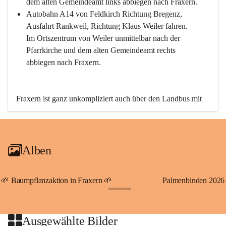
dem alten Gemeindeamt links abbiegen nach Fraxern.
Autobahn A14 von Feldkirch Richtung Bregenz, 
Ausfahrt Rankweil, Richtung Klaus Weiler fahren. 
Im Ortszentrum von Weiler unmittelbar nach der 
Pfarrkirche und dem alten Gemeindeamt rechts 
abbiegen nach Fraxern.
Fraxern ist ganz unkompliziert auch über den Landbus mit 
den öffentlichen Verkehrsmitteln zu erreichen. Die Linie 
492 fährt lt. Fahrplan des Verkehrsverbundes Vorarlberg an 
den Wochentagen regelmäßig zwischen Weiler und Fraxern.
Alben
An Samstagen, Sonn- und Feiertagen können Sie bequem 
direkt über die VMOBIL-App VMOBIL ON Ihren 
persönlichen Linienbus zur gewünschten Zeit zu Ihrer 
🌱 Baumpflanzaktion in Fraxern 🌱
Palmenbinden 2026
Haltestelle bestellen. Sowohl von Weiler kommend nach 
+19
Fraxern als auch von Fraxern nach Weiler oder natürlich für 
beide Fahrten Weiler-Fraxern-Weiler.
Ausgewählte Bilder