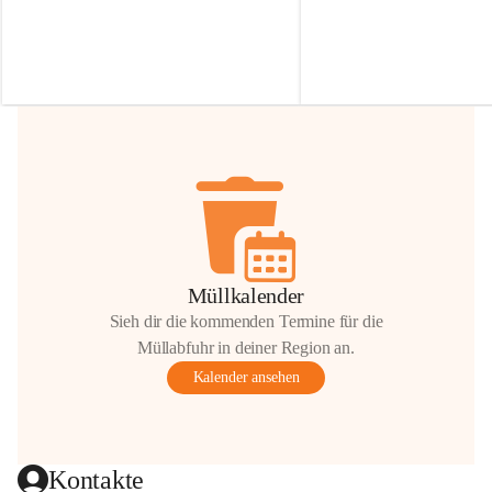
Irmgard Nachbaur, die für diese Zeit die 
Größen 
35 cm, 40 cm und 
Zufahrt über ihre Privatstraße zur 
💛 Wenn ihr etwas davon ab
Verfügung stellen. 🙏
möchtet, freuen sich unsere 
Vielen Dank für eure Unterstützung und 
über eure Unterstützung.
Hilfsbereitschaft!
📍 
Die Spenden können ger
Gemeindeamt abgegeben we
Vielen herzlichen Dank!
 🌼
Müllkalender
Sieh dir die kommenden Termine für die
Müllabfuhr in deiner Region an.
Kalender ansehen
Kontakte