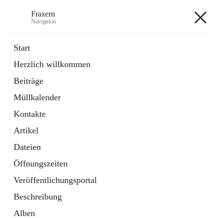
Fraxern
Navigation
Fraxern
Start
Herzlich willkommen
öffnet
Bürgerservice
Beiträge
in
Ordner
neuem
Müllkalender
Tab
öffnet
Formulare
in
Artikel
Kontakte
neuem
Tab
Artikel
+5
Dateien
Öffnungszeiten
Veröffentlichungsportal
Beschreibung
Hauptadresse
Alben