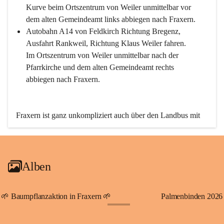
Kurve beim Ortszentrum von Weiler unmittelbar vor 
dem alten Gemeindeamt links abbiegen nach Fraxern.
Autobahn A14 von Feldkirch Richtung Bregenz, 
Ausfahrt Rankweil, Richtung Klaus Weiler fahren. 
Im Ortszentrum von Weiler unmittelbar nach der 
Pfarrkirche und dem alten Gemeindeamt rechts 
abbiegen nach Fraxern.
Fraxern ist ganz unkompliziert auch über den Landbus mit 
den öffentlichen Verkehrsmitteln zu erreichen. Die Linie 
492 fährt lt. Fahrplan des Verkehrsverbundes Vorarlberg an 
den Wochentagen regelmäßig zwischen Weiler und Fraxern.
Alben
An Samstagen, Sonn- und Feiertagen können Sie bequem 
direkt über die VMOBIL-App VMOBIL ON Ihren 
persönlichen Linienbus zur gewünschten Zeit zu Ihrer 
🌱 Baumpflanzaktion in Fraxern 🌱
Palmenbinden 2026
Haltestelle bestellen. Sowohl von Weiler kommend nach 
+19
Fraxern als auch von Fraxern nach Weiler oder natürlich für 