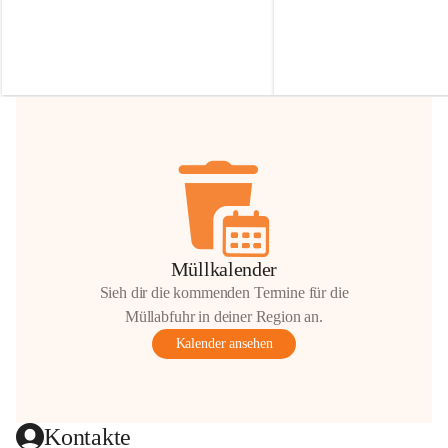
Irmgard Nachbaur, die für diese Zeit die 
Größen 
35 cm, 40 cm und 
Zufahrt über ihre Privatstraße zur 
💛 Wenn ihr etwas davon ab
Verfügung stellen. 🙏
möchtet, freuen sich unsere 
Vielen Dank für eure Unterstützung und 
über eure Unterstützung.
Hilfsbereitschaft!
📍 
Die Spenden können ger
Gemeindeamt abgegeben we
Vielen herzlichen Dank!
 🌼
Müllkalender
Sieh dir die kommenden Termine für die
Müllabfuhr in deiner Region an.
Kalender ansehen
Kontakte