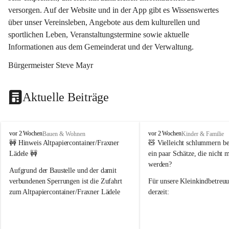
versorgen. Auf der Website und in der App gibt es Wissenswertes 
über unser Vereinsleben, Angebote aus dem kulturellen und 
sportlichen Leben, Veranstaltungstermine sowie aktuelle 
Informationen aus dem Gemeinderat und der Verwaltung. 
Bürgermeister Steve Mayr
Aktuelle Beiträge
F
F
vor 2 Wochen
vor 2 Wochen
Bauen & Wohnen
Kinder & Familie
r
r
🚧 Hinweis Altpapiercontainer/Fraxner 
🧸 
Vielleicht schlummern be
a
a
Lädele 🚧
ein paar Schätze, die nicht 
x
x
werden?
e
e
Aufgrund der Baustelle und der damit 
r
r
verbundenen Sperrungen ist die Zufahrt 
Für unsere 
Kleinkindbetreu
n
n
zum Altpapiercontainer/Fraxner Lädele 
derzeit:
derzeit nur erschwert möglich.
👶 
Puppenbuggys
Ein herzliches Dankeschön an Erwin und 
👗 
Puppenkleidung
 für Pupp