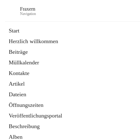
Fraxern
Navigation
Start
Herzlich willkommen
öffnet
Bürgerservice
Beiträge
in
Ordner
neuem
Müllkalender
Tab
öffnet
Formulare
in
Artikel
Kontakte
neuem
Tab
Artikel
Dateien
Öffnungszeiten
Veröffentlichungsportal
Beschreibung
Alben