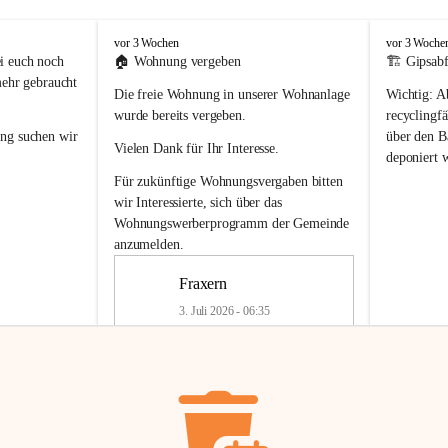
F
F
vor 3 Wochen
vor 3 Woche
r
r
i euch noch 
🏠 
Wohnung vergeben
🏗️ Gipsabf
a
a
mehr gebraucht 
Die freie Wohnung in unserer Wohnanlage 
Wichtig:
 A
x
x
e
e
wurde bereits vergeben.
recyclingfä
r
r
ung
 suchen wir 
über den Ba
Vielen Dank für Ihr Interesse.
n
n
deponiert 
neue 
Recyc
Für zukünftige Wohnungsvergaben bitten 
getrennte 
wir Interessierte, sich über das 
en in den 
von Gipsabf
Wohnungswerberprogramm der Gemeinde
45 cm
anzumelden.
Für private
geben 
Änderung v
Fraxern
Kinder riesig 
Renovierun
3. Juli 2026 - 06:35
Haus oder 
Alte Gipsw
ne beim 
Verschnitt 
rden.
🏠
Freie Wohnung in Fraxern
müssen kün
In unserer Wohnanlage wird eine 
entsorgt
 we
Wohnung frei.
✅ 
Getrenn