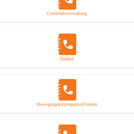
Gipsplatten
Trennung l
Gemeindeverwaltung
Beitrag zu
Ressourcen
bei Ihrem 
Annahme vo
Bauhof
Bewegungskindergarten Fraxern