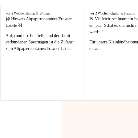
F
F
vor 2 Wochen
vor 2 Wochen
Bauen & Wohnen
Kinder & Familie
r
r
🚧 Hinweis Altpapiercontainer/Fraxner 
🧸 
Vielleicht schlummern be
a
a
Lädele 🚧
ein paar Schätze, die nicht 
x
x
werden?
e
e
Aufgrund der Baustelle und der damit 
r
r
verbundenen Sperrungen ist die Zufahrt 
Für unsere 
Kleinkindbetreu
n
n
zum Altpapiercontainer/Fraxner Lädele 
derzeit:
derzeit nur erschwert möglich.
👶 
Puppenbuggys
Ein herzliches Dankeschön an Erwin und 
👗 
Puppenkleidung
 für Pupp
Irmgard Nachbaur, die für diese Zeit die 
Größen 
35 cm, 40 cm und 
Zufahrt über ihre Privatstraße zur 
💛 Wenn ihr etwas davon ab
Verfügung stellen. 🙏
möchtet, freuen sich unsere 
Vielen Dank für eure Unterstützung und 
über eure Unterstützung.
Hilfsbereitschaft!
📍 
Die Spenden können ger
Gemeindeamt abgegeben we
Vielen herzlichen Dank!
 🌼