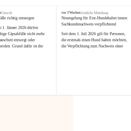
F
n
vor 3 Wochen
Umwelt
Amtliche Mitteilung
r
älle richtig entsorgen
Neuregelung für Erst-Hundehalter:innen: 
a
Sachkundenachweis verpflichtend
b 
1. Jänner 2026
 dürfen 
x
e
hige Gipsabfälle nicht mehr 
Seit dem 1. Juli 2026 gilt für Personen, 
r
uschutt entsorgt oder 
die erstmals einen Hund halten möchten, 
n
werden
. Grund dafür ist die 
die Verpflichtung zum Nachweis einer 
linggips-Verordnung
, die eine 
entsprechenden Sachkunde. Ziel ist es, 
Sammlung und das Recycling 
Hundebesitzer:innen bestmöglich auf die 
ällen vorschreibt.
Haltung und Verantwortung im Umgang 
mit ihrem Tier vorzubereiten.
 Haushalte wird diese 
or allem dann relevant, wenn 
Der Sachkundenachweis besteht aus zwei 
gs- oder Umbauarbeiten
 an 
Teilen:
Wohnung durchgeführt werden. 
🐾 
Theoriekurs
ände, Gipskartonplatten oder 
aus neu verbauten Gipsplatten 
Mindestens 4 Unterrichtseinheiten 
ftig 
getrennt gesammelt und 
à 60 Minuten
rden.
Muss vor der Anschaffung bzw. 
Aufnahme eines Hundes absolviert 
t sammeln:
werden