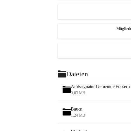
Mitglied
Dateien
Amtssignatur Gemeinde Fraxern
0,03 MB
Bauen
1,24 MB