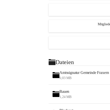
Mitglied
Dateien
Amtssignatur Gemeinde Fraxern
0,03 MB
Bauen
1,24 MB