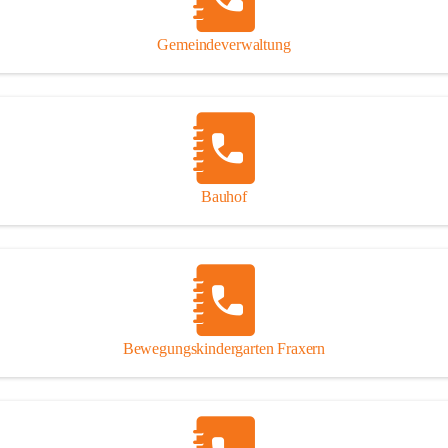
Gipsplatten
Trennung l
Gemeindeverwaltung
Beitrag zu
Ressourcen
bei Ihrem 
Annahme vo
Bauhof
Bewegungskindergarten Fraxern