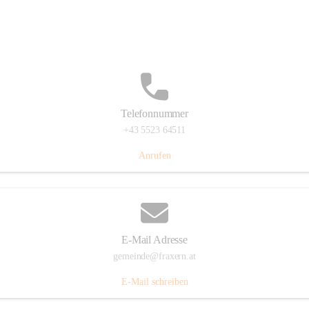
Im Dorf 3, 6833 Fraxern, AUT
Auf Karte ansehen
Telefonnummer
+43 5523 64511
Anrufen
E-Mail Adresse
gemeinde@fraxern.at
E-Mail schreiben