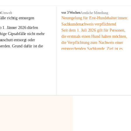
F
n
vor 3 Wochen
Umwelt
Amtliche Mitteilung
r
älle richtig entsorgen
Neuregelung für Erst-Hundehalter:innen: 
a
Sachkundenachweis verpflichtend
b 
1. Jänner 2026
 dürfen 
x
Seit dem 1. Juli 2026 gilt für Personen, 
e
hige Gipsabfälle nicht mehr 
die erstmals einen Hund halten möchten, 
r
uschutt entsorgt oder 
die Verpflichtung zum Nachweis einer 
n
werden
. Grund dafür ist die 
entsprechenden Sachkunde. Ziel ist es, 
linggips-Verordnung
, die eine 
Hundebesitzer:innen bestmöglich auf die 
Sammlung und das Recycling 
Haltung und Verantwortung im Umgang 
ällen vorschreibt.
mit ihrem Tier vorzubereiten.
Der Sachkundenachweis besteht aus zwei 
 Haushalte wird diese 
Teilen:
or allem dann relevant, wenn 
🐾 
Theoriekurs
gs- oder Umbauarbeiten
 an 
Mindestens 4 Unterrichtseinheiten 
Wohnung durchgeführt werden. 
à 60 Minuten
ände, Gipskartonplatten oder 
Muss vor der Anschaffung bzw. 
aus neu verbauten Gipsplatten 
Aufnahme eines Hundes absolviert 
ftig 
getrennt gesammelt und 
werden
rden.
🐾 
Praxiseinheit
t sammeln:
2-stündige praktische Schulung 