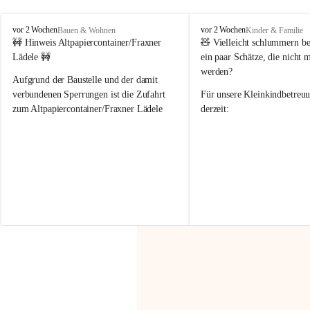
F
F
vor 2 Wochen
vor 2 Wochen
Bauen & Wohnen
Kinder & Familie
r
r
🚧 Hinweis Altpapiercontainer/Fraxner 
🧸 
Vielleicht schlummern be
a
a
Lädele 🚧
ein paar Schätze, die nicht 
x
x
werden?
e
e
Aufgrund der Baustelle und der damit 
r
r
verbundenen Sperrungen ist die Zufahrt 
Für unsere 
Kleinkindbetreu
n
n
zum Altpapiercontainer/Fraxner Lädele 
derzeit:
derzeit nur erschwert möglich.
👶 
Puppenbuggys
Ein herzliches Dankeschön an Erwin und 
👗 
Puppenkleidung
 für Pupp
Irmgard Nachbaur, die für diese Zeit die 
Größen 
35 cm, 40 cm und 
Zufahrt über ihre Privatstraße zur 
💛 Wenn ihr etwas davon ab
Verfügung stellen. 🙏
möchtet, freuen sich unsere 
Vielen Dank für eure Unterstützung und 
über eure Unterstützung.
Hilfsbereitschaft!
📍 
Die Spenden können ger
Gemeindeamt abgegeben we
Vielen herzlichen Dank!
 🌼