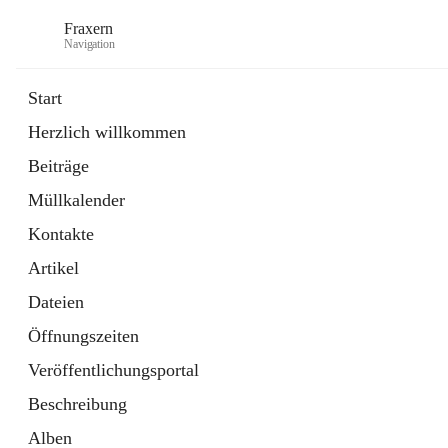
Fraxern
Navigation
Start
Herzlich willkommen
öffnet
Bürgerservice
Beiträge
in
Ordner
neuem
Müllkalender
Tab
öffnet
Formulare
in
Artikel
Kontakte
neuem
Tab
Artikel
Dateien
Öffnungszeiten
Veröffentlichungsportal
Beschreibung
Alben