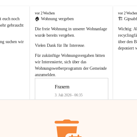
F
F
vor 2 Wochen
vor 2 Woche
r
r
i euch noch 
🏠 
Wohnung vergeben
🏗️ Gipsabf
a
a
mehr gebraucht 
Die freie Wohnung in unserer Wohnanlage 
Wichtig:
 A
x
x
e
e
wurde bereits vergeben.
recyclingfä
r
r
ung
 suchen wir 
über den Ba
Vielen Dank für Ihr Interesse.
n
n
deponiert 
neue 
Recyc
Für zukünftige Wohnungsvergaben bitten 
getrennte 
wir Interessierte, sich über das 
en in den 
von Gipsabf
Wohnungswerberprogramm der Gemeinde
45 cm
anzumelden.
Für private
geben 
Änderung v
Fraxern
Kinder riesig 
Renovierun
3. Juli 2026 - 06:35
Haus oder 
Alte Gipsw
ne beim 
Verschnitt 
rden.
🏠
Freie Wohnung in Fraxern
müssen kün
In unserer Wohnanlage wird eine 
entsorgt
 we
Wohnung frei.
✅ 
Getrenn