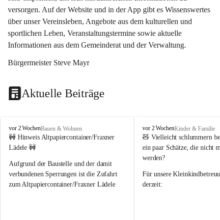
versorgen. Auf der Website und in der App gibt es Wissenswertes 
über unser Vereinsleben, Angebote aus dem kulturellen und 
sportlichen Leben, Veranstaltungstermine sowie aktuelle 
Informationen aus dem Gemeinderat und der Verwaltung. 
Bürgermeister Steve Mayr
Aktuelle Beiträge
F
F
vor 2 Wochen
vor 2 Wochen
Bauen & Wohnen
Kinder & Familie
r
r
🚧 Hinweis Altpapiercontainer/Fraxner 
🧸 
Vielleicht schlummern be
a
a
Lädele 🚧
ein paar Schätze, die nicht 
x
x
werden?
e
e
Aufgrund der Baustelle und der damit 
r
r
verbundenen Sperrungen ist die Zufahrt 
Für unsere 
Kleinkindbetreu
n
n
zum Altpapiercontainer/Fraxner Lädele 
derzeit:
derzeit nur erschwert möglich.
👶 
Puppenbuggys
Ein herzliches Dankeschön an Erwin und 
👗 
Puppenkleidung
 für Pupp