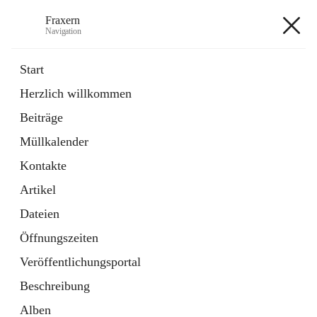
Fraxern
Navigation
Fraxern
Start
Herzlich willkommen
öffnet
Bürgerservice
Beiträge
in
Ordner
neuem
Müllkalender
Tab
öffnet
Formulare
in
Artikel
Kontakte
neuem
Tab
Artikel
+5
Dateien
Öffnungszeiten
Veröffentlichungsportal
Beschreibung
Hauptadresse
Alben