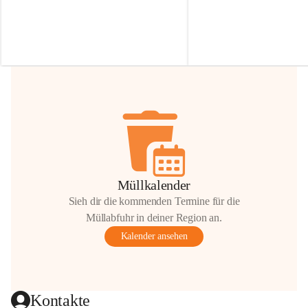
Irmgard Nachbaur, die für diese Zeit die 
Größen 
35 cm, 40 cm und 
Zufahrt über ihre Privatstraße zur 
💛 Wenn ihr etwas davon ab
Verfügung stellen. 🙏
möchtet, freuen sich unsere 
Vielen Dank für eure Unterstützung und 
über eure Unterstützung.
Hilfsbereitschaft!
📍 
Die Spenden können ger
Gemeindeamt abgegeben we
Vielen herzlichen Dank!
 🌼
Müllkalender
Sieh dir die kommenden Termine für die
Müllabfuhr in deiner Region an.
Kalender ansehen
Kontakte