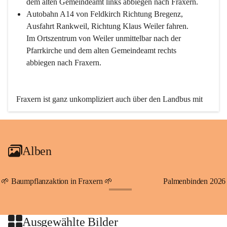
dem alten Gemeindeamt links abbiegen nach Fraxern.
Autobahn A14 von Feldkirch Richtung Bregenz, 
Ausfahrt Rankweil, Richtung Klaus Weiler fahren. 
Im Ortszentrum von Weiler unmittelbar nach der 
Pfarrkirche und dem alten Gemeindeamt rechts 
abbiegen nach Fraxern.
Fraxern ist ganz unkompliziert auch über den Landbus mit 
den öffentlichen Verkehrsmitteln zu erreichen. Die Linie 
492 fährt lt. Fahrplan des Verkehrsverbundes Vorarlberg an 
den Wochentagen regelmäßig zwischen Weiler und Fraxern.
Alben
An Samstagen, Sonn- und Feiertagen können Sie bequem 
direkt über die VMOBIL-App VMOBIL ON Ihren 
persönlichen Linienbus zur gewünschten Zeit zu Ihrer 
🌱 Baumpflanzaktion in Fraxern 🌱
Palmenbinden 2026
Haltestelle bestellen. Sowohl von Weiler kommend nach 
+19
Fraxern als auch von Fraxern nach Weiler oder natürlich für 
beide Fahrten Weiler-Fraxern-Weiler.
Ausgewählte Bilder