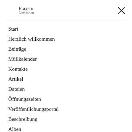
Fraxern
Navigation
Fraxern
Start
Herzlich willkommen
öffnet
Bürgerservice
Beiträge
in
Ordner
neuem
Müllkalender
Tab
öffnet
Formulare
in
Artikel
Kontakte
neuem
Tab
Artikel
+5
Dateien
Öffnungszeiten
Veröffentlichungsportal
Beschreibung
Hauptadresse
Alben