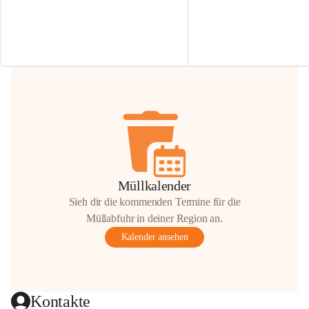
Irmgard Nachbaur, die für diese Zeit die 
Größen 
35 cm, 40 cm und 
Zufahrt über ihre Privatstraße zur 
💛 Wenn ihr etwas davon ab
Verfügung stellen. 🙏
möchtet, freuen sich unsere 
Vielen Dank für eure Unterstützung und 
über eure Unterstützung.
Hilfsbereitschaft!
📍 
Die Spenden können ger
Gemeindeamt abgegeben we
Vielen herzlichen Dank!
 🌼
Müllkalender
Sieh dir die kommenden Termine für die
Müllabfuhr in deiner Region an.
Kalender ansehen
Kontakte