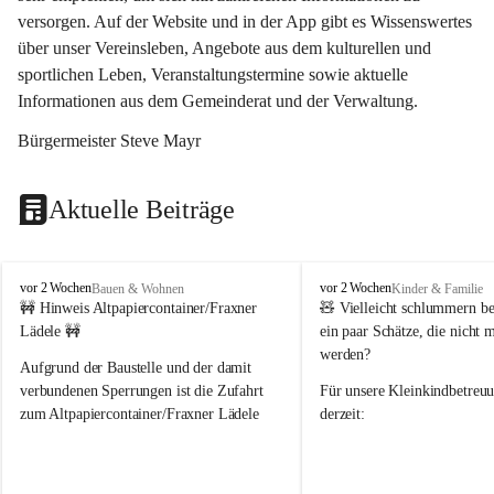
versorgen. Auf der Website und in der App gibt es Wissenswertes 
über unser Vereinsleben, Angebote aus dem kulturellen und 
sportlichen Leben, Veranstaltungstermine sowie aktuelle 
Informationen aus dem Gemeinderat und der Verwaltung. 
Bürgermeister Steve Mayr
Aktuelle Beiträge
F
F
vor 2 Wochen
vor 2 Wochen
Bauen & Wohnen
Kinder & Familie
r
r
🚧 Hinweis Altpapiercontainer/Fraxner 
🧸 
Vielleicht schlummern be
a
a
Lädele 🚧
ein paar Schätze, die nicht 
x
x
werden?
e
e
Aufgrund der Baustelle und der damit 
r
r
verbundenen Sperrungen ist die Zufahrt 
Für unsere 
Kleinkindbetreu
n
n
zum Altpapiercontainer/Fraxner Lädele 
derzeit:
derzeit nur erschwert möglich.
👶 
Puppenbuggys
Ein herzliches Dankeschön an Erwin und 
👗 
Puppenkleidung
 für Pupp