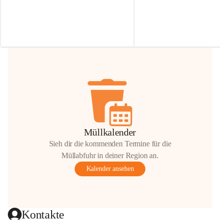
Irmgard Nachbaur, die für diese Zeit die 
Größen 
35 cm, 40 cm und 
Zufahrt über ihre Privatstraße zur 
💛 Wenn ihr etwas davon ab
Verfügung stellen. 🙏
möchtet, freuen sich unsere 
Vielen Dank für eure Unterstützung und 
über eure Unterstützung.
Hilfsbereitschaft!
📍 
Die Spenden können ger
Gemeindeamt abgegeben we
Vielen herzlichen Dank!
 🌼
Müllkalender
Sieh dir die kommenden Termine für die
Müllabfuhr in deiner Region an.
Kalender ansehen
Kontakte