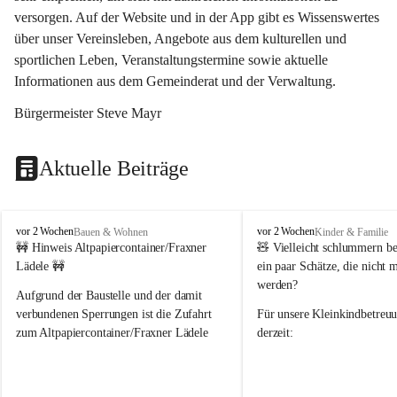
versorgen. Auf der Website und in der App gibt es Wissenswertes 
über unser Vereinsleben, Angebote aus dem kulturellen und 
sportlichen Leben, Veranstaltungstermine sowie aktuelle 
Informationen aus dem Gemeinderat und der Verwaltung. 
Bürgermeister Steve Mayr
Aktuelle Beiträge
F
F
vor 2 Wochen
vor 2 Wochen
Bauen & Wohnen
Kinder & Familie
r
r
🚧 Hinweis Altpapiercontainer/Fraxner 
🧸 
Vielleicht schlummern be
a
a
Lädele 🚧
ein paar Schätze, die nicht 
x
x
werden?
e
e
Aufgrund der Baustelle und der damit 
r
r
verbundenen Sperrungen ist die Zufahrt 
Für unsere 
Kleinkindbetreu
n
n
zum Altpapiercontainer/Fraxner Lädele 
derzeit:
derzeit nur erschwert möglich.
👶 
Puppenbuggys
Ein herzliches Dankeschön an Erwin und 
👗 
Puppenkleidung
 für Pupp