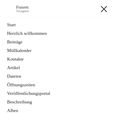
Fraxern
Navigation
Fraxern
Start
Herzlich willkommen
öffnet
Bürgerservice
Beiträge
in
Ordner
neuem
Müllkalender
Tab
öffnet
Formulare
in
Artikel
Kontakte
neuem
Tab
Artikel
+5
Dateien
Öffnungszeiten
Veröffentlichungsportal
Beschreibung
Hauptadresse
Alben