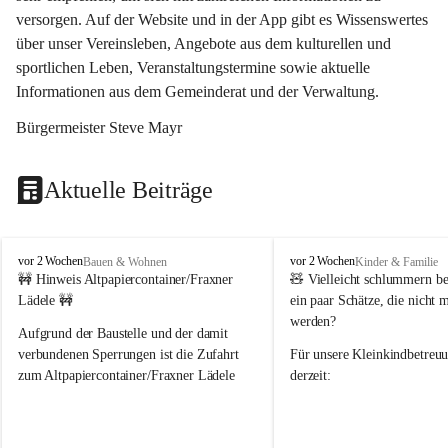
versorgen. Auf der Website und in der App gibt es Wissenswertes 
über unser Vereinsleben, Angebote aus dem kulturellen und 
sportlichen Leben, Veranstaltungstermine sowie aktuelle 
Informationen aus dem Gemeinderat und der Verwaltung. 
Bürgermeister Steve Mayr
Aktuelle Beiträge
F
F
vor 2 Wochen
vor 2 Wochen
Bauen & Wohnen
Kinder & Familie
r
r
🚧 Hinweis Altpapiercontainer/Fraxner 
🧸 
Vielleicht schlummern be
a
a
Lädele 🚧
ein paar Schätze, die nicht 
x
x
werden?
e
e
Aufgrund der Baustelle und der damit 
r
r
verbundenen Sperrungen ist die Zufahrt 
Für unsere 
Kleinkindbetreu
n
n
zum Altpapiercontainer/Fraxner Lädele 
derzeit:
derzeit nur erschwert möglich.
👶 
Puppenbuggys
Ein herzliches Dankeschön an Erwin und 
👗 
Puppenkleidung
 für Pupp