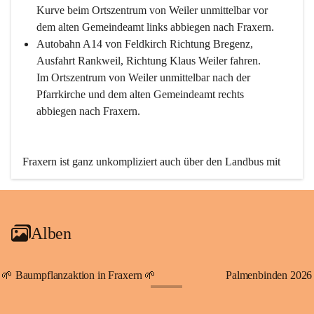
Kurve beim Ortszentrum von Weiler unmittelbar vor 
dem alten Gemeindeamt links abbiegen nach Fraxern.
Autobahn A14 von Feldkirch Richtung Bregenz, 
Ausfahrt Rankweil, Richtung Klaus Weiler fahren. 
Im Ortszentrum von Weiler unmittelbar nach der 
Pfarrkirche und dem alten Gemeindeamt rechts 
abbiegen nach Fraxern.
Fraxern ist ganz unkompliziert auch über den Landbus mit 
den öffentlichen Verkehrsmitteln zu erreichen. Die Linie 
492 fährt lt. Fahrplan des Verkehrsverbundes Vorarlberg an 
den Wochentagen regelmäßig zwischen Weiler und Fraxern.
Alben
An Samstagen, Sonn- und Feiertagen können Sie bequem 
direkt über die VMOBIL-App VMOBIL ON Ihren 
persönlichen Linienbus zur gewünschten Zeit zu Ihrer 
🌱 Baumpflanzaktion in Fraxern 🌱
Palmenbinden 2026
Haltestelle bestellen. Sowohl von Weiler kommend nach 
+19
Fraxern als auch von Fraxern nach Weiler oder natürlich für 