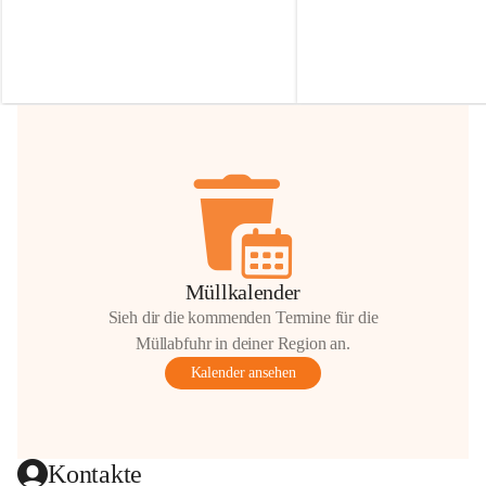
Irmgard Nachbaur, die für diese Zeit die 
Größen 
35 cm, 40 cm und 
Zufahrt über ihre Privatstraße zur 
💛 Wenn ihr etwas davon ab
Verfügung stellen. 🙏
möchtet, freuen sich unsere 
Vielen Dank für eure Unterstützung und 
über eure Unterstützung.
Hilfsbereitschaft!
📍 
Die Spenden können ger
Gemeindeamt abgegeben we
Vielen herzlichen Dank!
 🌼
Müllkalender
Sieh dir die kommenden Termine für die
Müllabfuhr in deiner Region an.
Kalender ansehen
Kontakte