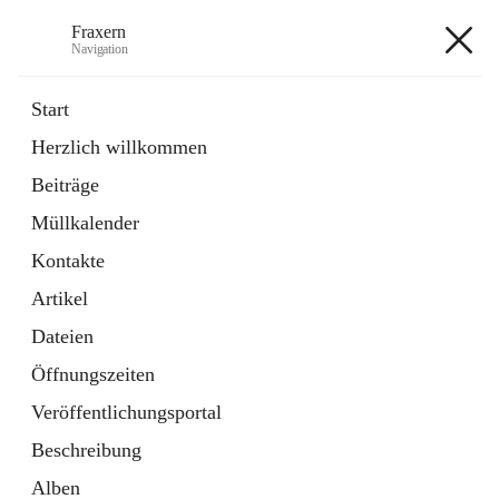
Fraxern
Navigation
Fraxern
Start
Herzlich willkommen
öffnet
Bürgerservice
Beiträge
in
Ordner
neuem
Müllkalender
Tab
öffnet
Formulare
in
Artikel
Kontakte
neuem
Tab
Artikel
+5
Dateien
Öffnungszeiten
Veröffentlichungsportal
Beschreibung
Hauptadresse
Alben