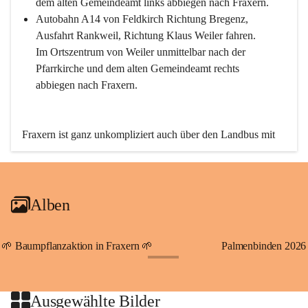
dem alten Gemeindeamt links abbiegen nach Fraxern.
Autobahn A14 von Feldkirch Richtung Bregenz, 
Ausfahrt Rankweil, Richtung Klaus Weiler fahren. 
Im Ortszentrum von Weiler unmittelbar nach der 
Pfarrkirche und dem alten Gemeindeamt rechts 
abbiegen nach Fraxern.
Fraxern ist ganz unkompliziert auch über den Landbus mit 
den öffentlichen Verkehrsmitteln zu erreichen. Die Linie 
492 fährt lt. Fahrplan des Verkehrsverbundes Vorarlberg an 
den Wochentagen regelmäßig zwischen Weiler und Fraxern.
Alben
An Samstagen, Sonn- und Feiertagen können Sie bequem 
direkt über die VMOBIL-App VMOBIL ON Ihren 
persönlichen Linienbus zur gewünschten Zeit zu Ihrer 
🌱 Baumpflanzaktion in Fraxern 🌱
Palmenbinden 2026
Haltestelle bestellen. Sowohl von Weiler kommend nach 
+19
Fraxern als auch von Fraxern nach Weiler oder natürlich für 
beide Fahrten Weiler-Fraxern-Weiler.
Ausgewählte Bilder