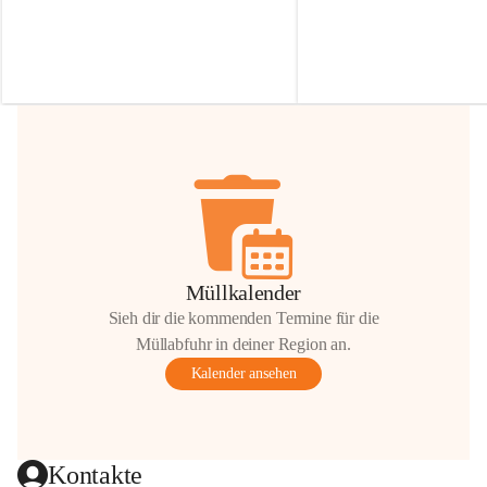
Irmgard Nachbaur, die für diese Zeit die 
Größen 
35 cm, 40 cm und 
Zufahrt über ihre Privatstraße zur 
💛 Wenn ihr etwas davon ab
Verfügung stellen. 🙏
möchtet, freuen sich unsere 
Vielen Dank für eure Unterstützung und 
über eure Unterstützung.
Hilfsbereitschaft!
📍 
Die Spenden können ger
Gemeindeamt abgegeben we
Vielen herzlichen Dank!
 🌼
Müllkalender
Sieh dir die kommenden Termine für die
Müllabfuhr in deiner Region an.
Kalender ansehen
Kontakte