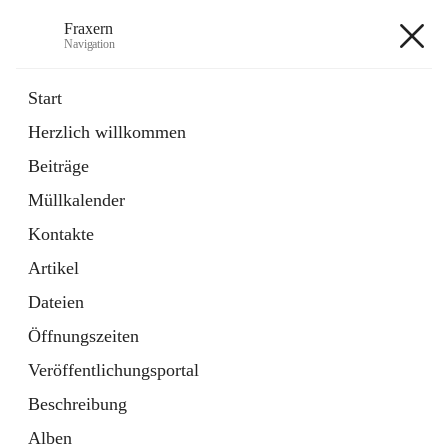
Fraxern
Navigation
Fraxern
Start
Herzlich willkommen
öffnet
Bürgerservice
Beiträge
in
Ordner
neuem
Müllkalender
Tab
öffnet
Formulare
in
Artikel
Kontakte
neuem
Tab
Artikel
+5
Dateien
Öffnungszeiten
Veröffentlichungsportal
Beschreibung
Hauptadresse
Alben