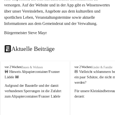
versorgen. Auf der Website und in der App gibt es Wissenswertes 
über unser Vereinsleben, Angebote aus dem kulturellen und 
sportlichen Leben, Veranstaltungstermine sowie aktuelle 
Informationen aus dem Gemeinderat und der Verwaltung. 
Bürgermeister Steve Mayr
Aktuelle Beiträge
F
F
vor 2 Wochen
vor 2 Wochen
Bauen & Wohnen
Kinder & Familie
r
r
🚧 Hinweis Altpapiercontainer/Fraxner 
🧸 
Vielleicht schlummern be
a
a
Lädele 🚧
ein paar Schätze, die nicht 
x
x
werden?
e
e
Aufgrund der Baustelle und der damit 
r
r
verbundenen Sperrungen ist die Zufahrt 
Für unsere 
Kleinkindbetreu
n
n
zum Altpapiercontainer/Fraxner Lädele 
derzeit:
derzeit nur erschwert möglich.
👶 
Puppenbuggys
Ein herzliches Dankeschön an Erwin und 
👗 
Puppenkleidung
 für Pupp