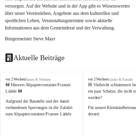
versorgen. Auf der Website und in der App gibt es Wissenswertes 
über unser Vereinsleben, Angebote aus dem kulturellen und 
sportlichen Leben, Veranstaltungstermine sowie aktuelle 
Informationen aus dem Gemeinderat und der Verwaltung. 
Bürgermeister Steve Mayr
Aktuelle Beiträge
F
F
vor 2 Wochen
vor 2 Wochen
Bauen & Wohnen
Kinder & Familie
r
r
🚧 Hinweis Altpapiercontainer/Fraxner 
🧸 
Vielleicht schlummern be
a
a
Lädele 🚧
ein paar Schätze, die nicht 
x
x
werden?
e
e
Aufgrund der Baustelle und der damit 
r
r
verbundenen Sperrungen ist die Zufahrt 
Für unsere 
Kleinkindbetreu
n
n
zum Altpapiercontainer/Fraxner Lädele 
derzeit:
derzeit nur erschwert möglich.
👶 
Puppenbuggys
Ein herzliches Dankeschön an Erwin und 
👗 
Puppenkleidung
 für Pupp