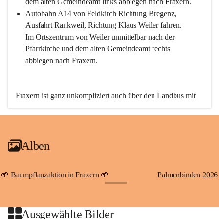
dem alten Gemeindeamt links abbiegen nach Fraxern.
Autobahn A14 von Feldkirch Richtung Bregenz, 
Ausfahrt Rankweil, Richtung Klaus Weiler fahren. 
Im Ortszentrum von Weiler unmittelbar nach der 
Pfarrkirche und dem alten Gemeindeamt rechts 
abbiegen nach Fraxern.
Fraxern ist ganz unkompliziert auch über den Landbus mit 
den öffentlichen Verkehrsmitteln zu erreichen. Die Linie 
492 fährt lt. Fahrplan des Verkehrsverbundes Vorarlberg an 
den Wochentagen regelmäßig zwischen Weiler und Fraxern.
Alben
An Samstagen, Sonn- und Feiertagen können Sie bequem 
direkt über die VMOBIL-App VMOBIL ON Ihren 
persönlichen Linienbus zur gewünschten Zeit zu Ihrer 
🌱 Baumpflanzaktion in Fraxern 🌱
Palmenbinden 2026
Haltestelle bestellen. Sowohl von Weiler kommend nach 
+19
Fraxern als auch von Fraxern nach Weiler oder natürlich für 
beide Fahrten Weiler-Fraxern-Weiler.
Ausgewählte Bilder