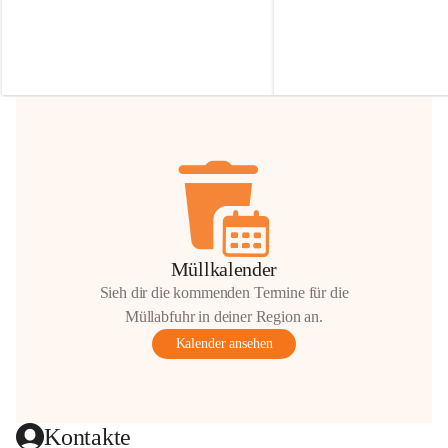
Irmgard Nachbaur, die für diese Zeit die 
Größen 
35 cm, 40 cm und 
Zufahrt über ihre Privatstraße zur 
💛 Wenn ihr etwas davon ab
Verfügung stellen. 🙏
möchtet, freuen sich unsere 
Vielen Dank für eure Unterstützung und 
über eure Unterstützung.
Hilfsbereitschaft!
📍 
Die Spenden können ger
Gemeindeamt abgegeben we
Vielen herzlichen Dank!
 🌼
Müllkalender
Sieh dir die kommenden Termine für die
Müllabfuhr in deiner Region an.
Kalender ansehen
Kontakte