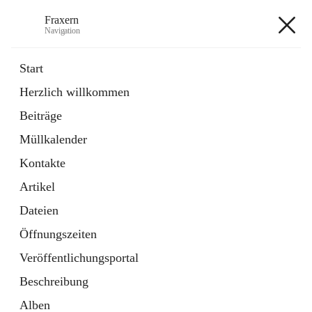
Fraxern
Navigation
Fraxern
Start
Herzlich willkommen
öffnet
Bürgerservice
Beiträge
in
Ordner
neuem
Müllkalender
Tab
öffnet
Formulare
in
Artikel
Kontakte
neuem
Tab
Artikel
+5
Dateien
Öffnungszeiten
Veröffentlichungsportal
Beschreibung
Hauptadresse
Alben