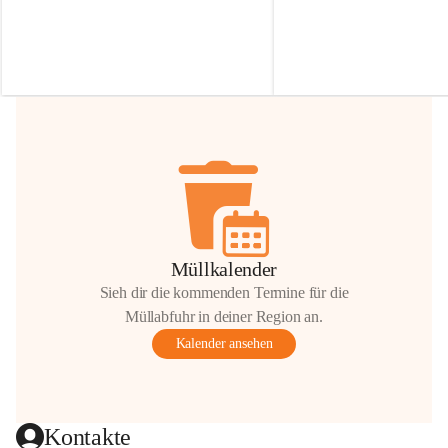
Irmgard Nachbaur, die für diese Zeit die 
Größen 
35 cm, 40 cm und 
Zufahrt über ihre Privatstraße zur 
💛 Wenn ihr etwas davon ab
Verfügung stellen. 🙏
möchtet, freuen sich unsere 
Vielen Dank für eure Unterstützung und 
über eure Unterstützung.
Hilfsbereitschaft!
📍 
Die Spenden können ger
Gemeindeamt abgegeben we
Vielen herzlichen Dank!
 🌼
Müllkalender
Sieh dir die kommenden Termine für die
Müllabfuhr in deiner Region an.
Kalender ansehen
Kontakte