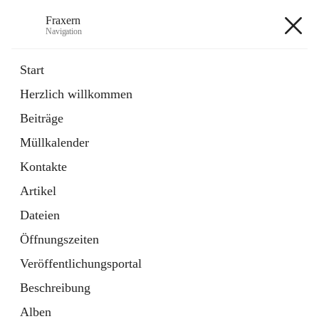
Fraxern
Navigation
Fraxern
Start
Herzlich willkommen
öffnet
Bürgerservice
Beiträge
in
Ordner
neuem
Müllkalender
Tab
öffnet
Formulare
in
Artikel
Kontakte
neuem
Tab
Artikel
+5
Dateien
Öffnungszeiten
Veröffentlichungsportal
Beschreibung
Hauptadresse
Alben