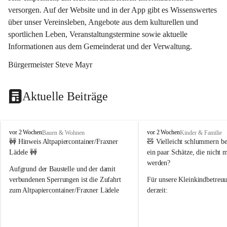
versorgen. Auf der Website und in der App gibt es Wissenswertes 
über unser Vereinsleben, Angebote aus dem kulturellen und 
sportlichen Leben, Veranstaltungstermine sowie aktuelle 
Informationen aus dem Gemeinderat und der Verwaltung. 
Bürgermeister Steve Mayr
Aktuelle Beiträge
F
F
vor 2 Wochen
vor 2 Wochen
Bauen & Wohnen
Kinder & Familie
r
r
🚧 Hinweis Altpapiercontainer/Fraxner 
🧸 
Vielleicht schlummern be
a
a
Lädele 🚧
ein paar Schätze, die nicht 
x
x
werden?
e
e
Aufgrund der Baustelle und der damit 
r
r
verbundenen Sperrungen ist die Zufahrt 
Für unsere 
Kleinkindbetreu
n
n
zum Altpapiercontainer/Fraxner Lädele 
derzeit:
derzeit nur erschwert möglich.
👶 
Puppenbuggys
Ein herzliches Dankeschön an Erwin und 
👗 
Puppenkleidung
 für Pupp