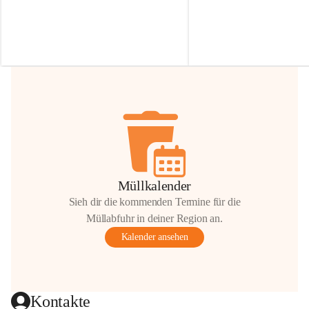
Irmgard Nachbaur, die für diese Zeit die 
Größen 
35 cm, 40 cm und 
Zufahrt über ihre Privatstraße zur 
💛 Wenn ihr etwas davon ab
Verfügung stellen. 🙏
möchtet, freuen sich unsere 
Vielen Dank für eure Unterstützung und 
über eure Unterstützung.
Hilfsbereitschaft!
📍 
Die Spenden können ger
Gemeindeamt abgegeben we
Vielen herzlichen Dank!
 🌼
Müllkalender
Sieh dir die kommenden Termine für die
Müllabfuhr in deiner Region an.
Kalender ansehen
Kontakte