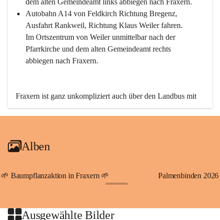
dem alten Gemeindeamt links abbiegen nach Fraxern.
Autobahn A14 von Feldkirch Richtung Bregenz, 
Ausfahrt Rankweil, Richtung Klaus Weiler fahren. 
Im Ortszentrum von Weiler unmittelbar nach der 
Pfarrkirche und dem alten Gemeindeamt rechts 
abbiegen nach Fraxern.
Fraxern ist ganz unkompliziert auch über den Landbus mit 
den öffentlichen Verkehrsmitteln zu erreichen. Die Linie 
492 fährt lt. Fahrplan des Verkehrsverbundes Vorarlberg an 
den Wochentagen regelmäßig zwischen Weiler und Fraxern.
Alben
An Samstagen, Sonn- und Feiertagen können Sie bequem 
direkt über die VMOBIL-App VMOBIL ON Ihren 
persönlichen Linienbus zur gewünschten Zeit zu Ihrer 
🌱 Baumpflanzaktion in Fraxern 🌱
Palmenbinden 2026
Haltestelle bestellen. Sowohl von Weiler kommend nach 
+19
Fraxern als auch von Fraxern nach Weiler oder natürlich für 
beide Fahrten Weiler-Fraxern-Weiler.
Ausgewählte Bilder