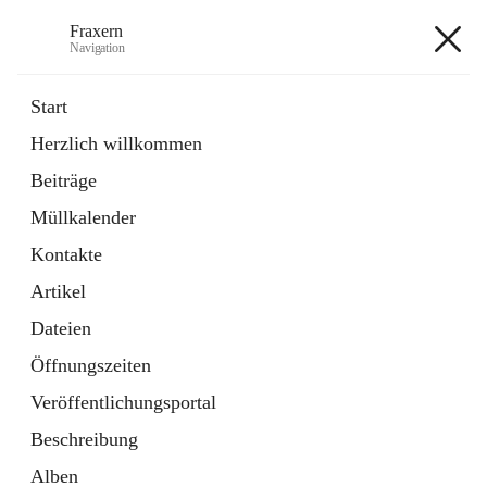
Fraxern
Navigation
Fraxern
Start
Herzlich willkommen
öffnet
Bürgerservice
Beiträge
in
Ordner
neuem
Müllkalender
Tab
öffnet
Formulare
in
Artikel
Kontakte
neuem
Tab
Artikel
+5
Dateien
Öffnungszeiten
Veröffentlichungsportal
Beschreibung
Hauptadresse
Alben