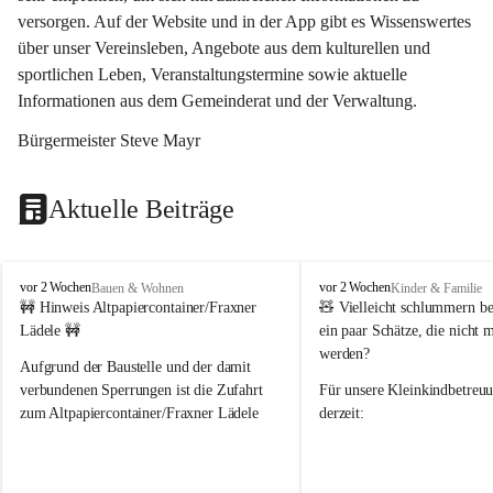
versorgen. Auf der Website und in der App gibt es Wissenswertes 
über unser Vereinsleben, Angebote aus dem kulturellen und 
sportlichen Leben, Veranstaltungstermine sowie aktuelle 
Informationen aus dem Gemeinderat und der Verwaltung. 
Bürgermeister Steve Mayr
Aktuelle Beiträge
F
F
vor 2 Wochen
vor 2 Wochen
Bauen & Wohnen
Kinder & Familie
r
r
🚧 Hinweis Altpapiercontainer/Fraxner 
🧸 
Vielleicht schlummern be
a
a
Lädele 🚧
ein paar Schätze, die nicht 
x
x
werden?
e
e
Aufgrund der Baustelle und der damit 
r
r
verbundenen Sperrungen ist die Zufahrt 
Für unsere 
Kleinkindbetreu
n
n
zum Altpapiercontainer/Fraxner Lädele 
derzeit:
derzeit nur erschwert möglich.
👶 
Puppenbuggys
Ein herzliches Dankeschön an Erwin und 
👗 
Puppenkleidung
 für Pupp