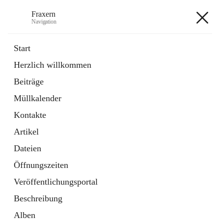
Fraxern
Navigation
Fraxern
Start
Herzlich willkommen
öffnet
Bürgerservice
Beiträge
in
Ordner
neuem
Müllkalender
Tab
öffnet
Formulare
in
Artikel
Kontakte
neuem
Tab
Artikel
+5
Dateien
Öffnungszeiten
Veröffentlichungsportal
Beschreibung
Hauptadresse
Alben