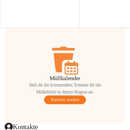
Irmgard Nachbaur, die für diese Zeit die 
Größen 
35 cm, 40 cm und 
Zufahrt über ihre Privatstraße zur 
💛 Wenn ihr etwas davon ab
Verfügung stellen. 🙏
möchtet, freuen sich unsere 
Vielen Dank für eure Unterstützung und 
über eure Unterstützung.
Hilfsbereitschaft!
📍 
Die Spenden können ger
Gemeindeamt abgegeben we
Vielen herzlichen Dank!
 🌼
Müllkalender
Sieh dir die kommenden Termine für die
Müllabfuhr in deiner Region an.
Kalender ansehen
Kontakte