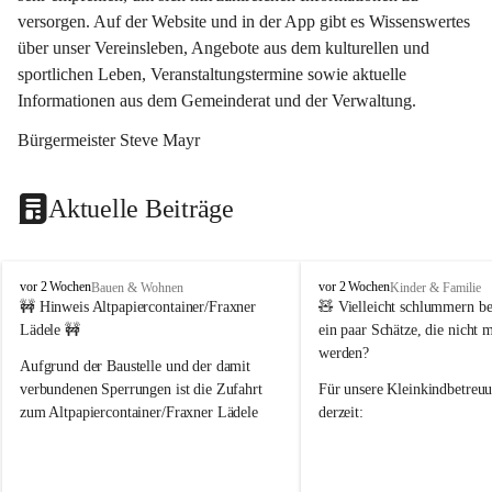
versorgen. Auf der Website und in der App gibt es Wissenswertes 
über unser Vereinsleben, Angebote aus dem kulturellen und 
sportlichen Leben, Veranstaltungstermine sowie aktuelle 
Informationen aus dem Gemeinderat und der Verwaltung. 
Bürgermeister Steve Mayr
Aktuelle Beiträge
F
F
vor 2 Wochen
vor 2 Wochen
Bauen & Wohnen
Kinder & Familie
r
r
🚧 Hinweis Altpapiercontainer/Fraxner 
🧸 
Vielleicht schlummern be
a
a
Lädele 🚧
ein paar Schätze, die nicht 
x
x
werden?
e
e
Aufgrund der Baustelle und der damit 
r
r
verbundenen Sperrungen ist die Zufahrt 
Für unsere 
Kleinkindbetreu
n
n
zum Altpapiercontainer/Fraxner Lädele 
derzeit:
derzeit nur erschwert möglich.
👶 
Puppenbuggys
Ein herzliches Dankeschön an Erwin und 
👗 
Puppenkleidung
 für Pupp