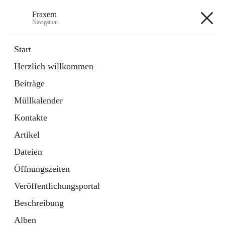
Fraxern
Navigation
Fraxern
Start
Herzlich willkommen
öffnet
Bürgerservice
Beiträge
in
Ordner
neuem
Müllkalender
Tab
öffnet
Formulare
in
Artikel
Kontakte
neuem
Tab
Artikel
+5
Dateien
Öffnungszeiten
Veröffentlichungsportal
Beschreibung
Hauptadresse
Alben