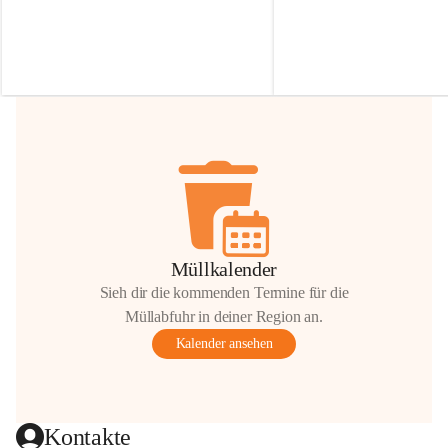
Irmgard Nachbaur, die für diese Zeit die 
Größen 
35 cm, 40 cm und 
Zufahrt über ihre Privatstraße zur 
💛 Wenn ihr etwas davon ab
Verfügung stellen. 🙏
möchtet, freuen sich unsere 
Vielen Dank für eure Unterstützung und 
über eure Unterstützung.
Hilfsbereitschaft!
📍 
Die Spenden können ger
Gemeindeamt abgegeben we
Vielen herzlichen Dank!
 🌼
Müllkalender
Sieh dir die kommenden Termine für die
Müllabfuhr in deiner Region an.
Kalender ansehen
Kontakte