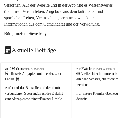
versorgen. Auf der Website und in der App gibt es Wissenswertes 
über unser Vereinsleben, Angebote aus dem kulturellen und 
sportlichen Leben, Veranstaltungstermine sowie aktuelle 
Informationen aus dem Gemeinderat und der Verwaltung. 
Bürgermeister Steve Mayr
Aktuelle Beiträge
F
F
vor 2 Wochen
vor 2 Wochen
Bauen & Wohnen
Kinder & Familie
r
r
🚧 Hinweis Altpapiercontainer/Fraxner 
🧸 
Vielleicht schlummern be
a
a
Lädele 🚧
ein paar Schätze, die nicht 
x
x
werden?
e
e
Aufgrund der Baustelle und der damit 
r
r
verbundenen Sperrungen ist die Zufahrt 
Für unsere 
Kleinkindbetreu
n
n
zum Altpapiercontainer/Fraxner Lädele 
derzeit:
derzeit nur erschwert möglich.
👶 
Puppenbuggys
Ein herzliches Dankeschön an Erwin und 
👗 
Puppenkleidung
 für Pupp