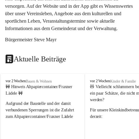
versorgen. Auf der Website und in der App gibt es Wissenswertes 
über unser Vereinsleben, Angebote aus dem kulturellen und 
sportlichen Leben, Veranstaltungstermine sowie aktuelle 
Informationen aus dem Gemeinderat und der Verwaltung. 
Bürgermeister Steve Mayr
Aktuelle Beiträge
F
F
vor 2 Wochen
vor 2 Wochen
Bauen & Wohnen
Kinder & Familie
r
r
🚧 Hinweis Altpapiercontainer/Fraxner 
🧸 
Vielleicht schlummern be
a
a
Lädele 🚧
ein paar Schätze, die nicht 
x
x
werden?
e
e
Aufgrund der Baustelle und der damit 
r
r
verbundenen Sperrungen ist die Zufahrt 
Für unsere 
Kleinkindbetreu
n
n
zum Altpapiercontainer/Fraxner Lädele 
derzeit:
derzeit nur erschwert möglich.
👶 
Puppenbuggys
Ein herzliches Dankeschön an Erwin und 
👗 
Puppenkleidung
 für Pupp