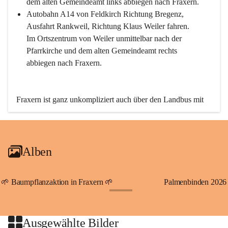
dem alten Gemeindeamt links abbiegen nach Fraxern.
Autobahn A14 von Feldkirch Richtung Bregenz, 
Ausfahrt Rankweil, Richtung Klaus Weiler fahren. 
Im Ortszentrum von Weiler unmittelbar nach der 
Pfarrkirche und dem alten Gemeindeamt rechts 
abbiegen nach Fraxern.
Fraxern ist ganz unkompliziert auch über den Landbus mit 
den öffentlichen Verkehrsmitteln zu erreichen. Die Linie 
492 fährt lt. Fahrplan des Verkehrsverbundes Vorarlberg an 
den Wochentagen regelmäßig zwischen Weiler und Fraxern.
Alben
An Samstagen, Sonn- und Feiertagen können Sie bequem 
direkt über die VMOBIL-App VMOBIL ON Ihren 
persönlichen Linienbus zur gewünschten Zeit zu Ihrer 
🌱 Baumpflanzaktion in Fraxern 🌱
Palmenbinden 2026
Haltestelle bestellen. Sowohl von Weiler kommend nach 
+19
Fraxern als auch von Fraxern nach Weiler oder natürlich für 
beide Fahrten Weiler-Fraxern-Weiler.
Ausgewählte Bilder