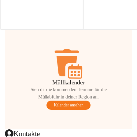
Irmgard Nachbaur, die für diese Zeit die 
Größen 
35 cm, 40 cm und 
Zufahrt über ihre Privatstraße zur 
💛 Wenn ihr etwas davon ab
Verfügung stellen. 🙏
möchtet, freuen sich unsere 
Vielen Dank für eure Unterstützung und 
über eure Unterstützung.
Hilfsbereitschaft!
📍 
Die Spenden können ger
Gemeindeamt abgegeben we
Vielen herzlichen Dank!
 🌼
Müllkalender
Sieh dir die kommenden Termine für die
Müllabfuhr in deiner Region an.
Kalender ansehen
Kontakte