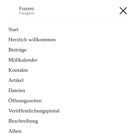
Fraxern
Navigation
Fraxern
Start
Herzlich willkommen
öffnet
Bürgerservice
Beiträge
in
Ordner
neuem
Müllkalender
Tab
öffnet
Formulare
in
Artikel
Kontakte
neuem
Tab
Artikel
+5
Dateien
Öffnungszeiten
Veröffentlichungsportal
Beschreibung
Hauptadresse
Alben