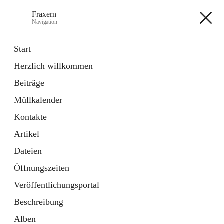
Fraxern
Navigation
Fraxern
Start
Herzlich willkommen
öffnet
Bürgerservice
Beiträge
in
Ordner
neuem
Müllkalender
Tab
öffnet
Formulare
in
Artikel
Kontakte
neuem
Tab
Artikel
+5
Dateien
Öffnungszeiten
Veröffentlichungsportal
Beschreibung
Hauptadresse
Alben