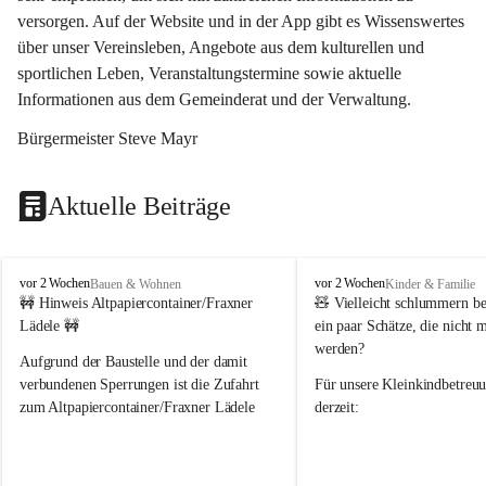
versorgen. Auf der Website und in der App gibt es Wissenswertes 
über unser Vereinsleben, Angebote aus dem kulturellen und 
sportlichen Leben, Veranstaltungstermine sowie aktuelle 
Informationen aus dem Gemeinderat und der Verwaltung. 
Bürgermeister Steve Mayr
Aktuelle Beiträge
F
F
vor 2 Wochen
vor 2 Wochen
Bauen & Wohnen
Kinder & Familie
r
r
🚧 Hinweis Altpapiercontainer/Fraxner 
🧸 
Vielleicht schlummern be
a
a
Lädele 🚧
ein paar Schätze, die nicht 
x
x
werden?
e
e
Aufgrund der Baustelle und der damit 
r
r
verbundenen Sperrungen ist die Zufahrt 
Für unsere 
Kleinkindbetreu
n
n
zum Altpapiercontainer/Fraxner Lädele 
derzeit:
derzeit nur erschwert möglich.
👶 
Puppenbuggys
Ein herzliches Dankeschön an Erwin und 
👗 
Puppenkleidung
 für Pupp