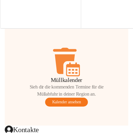
Irmgard Nachbaur, die für diese Zeit die 
Größen 
35 cm, 40 cm und 
Zufahrt über ihre Privatstraße zur 
💛 Wenn ihr etwas davon ab
Verfügung stellen. 🙏
möchtet, freuen sich unsere 
Vielen Dank für eure Unterstützung und 
über eure Unterstützung.
Hilfsbereitschaft!
📍 
Die Spenden können ger
Gemeindeamt abgegeben we
Vielen herzlichen Dank!
 🌼
Müllkalender
Sieh dir die kommenden Termine für die
Müllabfuhr in deiner Region an.
Kalender ansehen
Kontakte