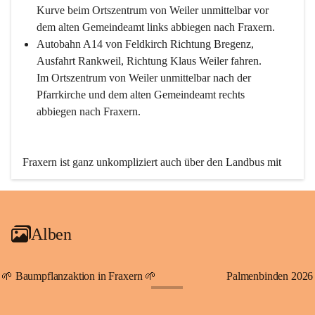
Kurve beim Ortszentrum von Weiler unmittelbar vor 
dem alten Gemeindeamt links abbiegen nach Fraxern.
Autobahn A14 von Feldkirch Richtung Bregenz, 
Ausfahrt Rankweil, Richtung Klaus Weiler fahren. 
Im Ortszentrum von Weiler unmittelbar nach der 
Pfarrkirche und dem alten Gemeindeamt rechts 
abbiegen nach Fraxern.
Fraxern ist ganz unkompliziert auch über den Landbus mit 
den öffentlichen Verkehrsmitteln zu erreichen. Die Linie 
492 fährt lt. Fahrplan des Verkehrsverbundes Vorarlberg an 
den Wochentagen regelmäßig zwischen Weiler und Fraxern.
Alben
An Samstagen, Sonn- und Feiertagen können Sie bequem 
direkt über die VMOBIL-App VMOBIL ON Ihren 
persönlichen Linienbus zur gewünschten Zeit zu Ihrer 
🌱 Baumpflanzaktion in Fraxern 🌱
Palmenbinden 2026
Haltestelle bestellen. Sowohl von Weiler kommend nach 
+19
Fraxern als auch von Fraxern nach Weiler oder natürlich für 