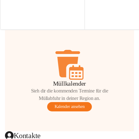
Irmgard Nachbaur, die für diese Zeit die 
Größen 
35 cm, 40 cm und 
Zufahrt über ihre Privatstraße zur 
💛 Wenn ihr etwas davon ab
Verfügung stellen. 🙏
möchtet, freuen sich unsere 
Vielen Dank für eure Unterstützung und 
über eure Unterstützung.
Hilfsbereitschaft!
📍 
Die Spenden können ger
Gemeindeamt abgegeben we
Vielen herzlichen Dank!
 🌼
Müllkalender
Sieh dir die kommenden Termine für die
Müllabfuhr in deiner Region an.
Kalender ansehen
Kontakte