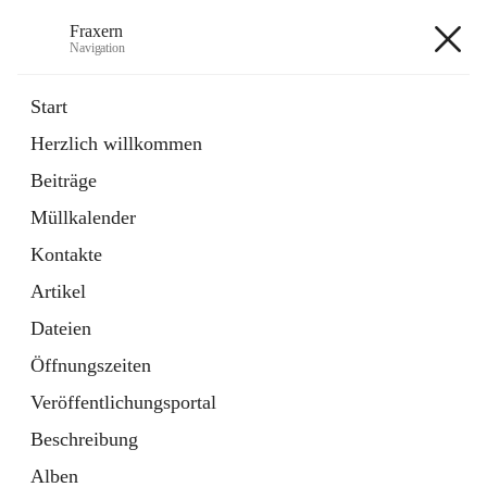
Fraxern
Navigation
Fraxern
Start
Herzlich willkommen
öffnet
Bürgerservice
Beiträge
in
Ordner
neuem
Müllkalender
Tab
öffnet
Formulare
in
Artikel
Kontakte
neuem
Tab
Artikel
+5
Dateien
Öffnungszeiten
Veröffentlichungsportal
Beschreibung
Hauptadresse
Alben