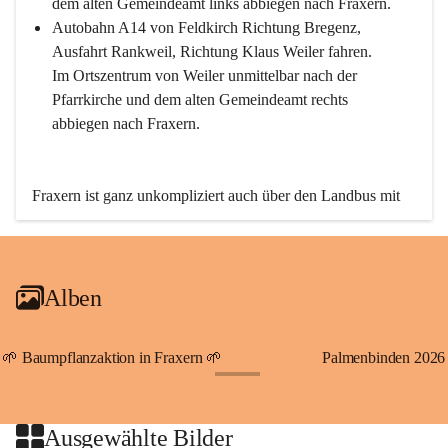
dem alten Gemeindeamt links abbiegen nach Fraxern.
Autobahn A14 von Feldkirch Richtung Bregenz, 
Ausfahrt Rankweil, Richtung Klaus Weiler fahren. 
Im Ortszentrum von Weiler unmittelbar nach der 
Pfarrkirche und dem alten Gemeindeamt rechts 
abbiegen nach Fraxern.
Fraxern ist ganz unkompliziert auch über den Landbus mit 
den öffentlichen Verkehrsmitteln zu erreichen. Die Linie 
492 fährt lt. Fahrplan des Verkehrsverbundes Vorarlberg an 
den Wochentagen regelmäßig zwischen Weiler und Fraxern.
Alben
An Samstagen, Sonn- und Feiertagen können Sie bequem 
direkt über die VMOBIL-App VMOBIL ON Ihren 
persönlichen Linienbus zur gewünschten Zeit zu Ihrer 
🌱 Baumpflanzaktion in Fraxern 🌱
Palmenbinden 2026
Haltestelle bestellen. Sowohl von Weiler kommend nach 
+19
Fraxern als auch von Fraxern nach Weiler oder natürlich für 
beide Fahrten Weiler-Fraxern-Weiler.
Ausgewählte Bilder