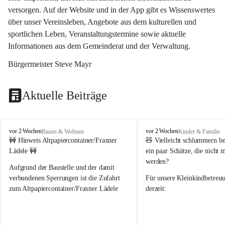
versorgen. Auf der Website und in der App gibt es Wissenswertes 
über unser Vereinsleben, Angebote aus dem kulturellen und 
sportlichen Leben, Veranstaltungstermine sowie aktuelle 
Informationen aus dem Gemeinderat und der Verwaltung. 
Bürgermeister Steve Mayr
Aktuelle Beiträge
F
F
vor 2 Wochen
vor 2 Wochen
Bauen & Wohnen
Kinder & Familie
r
r
🚧 Hinweis Altpapiercontainer/Fraxner 
🧸 
Vielleicht schlummern be
a
a
Lädele 🚧
ein paar Schätze, die nicht 
x
x
werden?
e
e
Aufgrund der Baustelle und der damit 
r
r
verbundenen Sperrungen ist die Zufahrt 
Für unsere 
Kleinkindbetreu
n
n
zum Altpapiercontainer/Fraxner Lädele 
derzeit:
derzeit nur erschwert möglich.
👶 
Puppenbuggys
Ein herzliches Dankeschön an Erwin und 
👗 
Puppenkleidung
 für Pupp