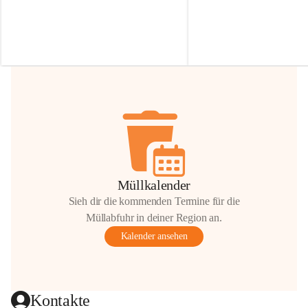
Irmgard Nachbaur, die für diese Zeit die 
Größen 
35 cm, 40 cm und 
Zufahrt über ihre Privatstraße zur 
💛 Wenn ihr etwas davon ab
Verfügung stellen. 🙏
möchtet, freuen sich unsere 
Vielen Dank für eure Unterstützung und 
über eure Unterstützung.
Hilfsbereitschaft!
📍 
Die Spenden können ger
Gemeindeamt abgegeben we
Vielen herzlichen Dank!
 🌼
Müllkalender
Sieh dir die kommenden Termine für die
Müllabfuhr in deiner Region an.
Kalender ansehen
Kontakte