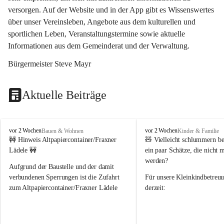
versorgen. Auf der Website und in der App gibt es Wissenswertes 
über unser Vereinsleben, Angebote aus dem kulturellen und 
sportlichen Leben, Veranstaltungstermine sowie aktuelle 
Informationen aus dem Gemeinderat und der Verwaltung. 
Bürgermeister Steve Mayr
Aktuelle Beiträge
F
F
vor 2 Wochen
vor 2 Wochen
Bauen & Wohnen
Kinder & Familie
r
r
🚧 Hinweis Altpapiercontainer/Fraxner 
🧸 
Vielleicht schlummern be
a
a
Lädele 🚧
ein paar Schätze, die nicht 
x
x
werden?
e
e
Aufgrund der Baustelle und der damit 
r
r
verbundenen Sperrungen ist die Zufahrt 
Für unsere 
Kleinkindbetreu
n
n
zum Altpapiercontainer/Fraxner Lädele 
derzeit:
derzeit nur erschwert möglich.
👶 
Puppenbuggys
Ein herzliches Dankeschön an Erwin und 
👗 
Puppenkleidung
 für Pupp