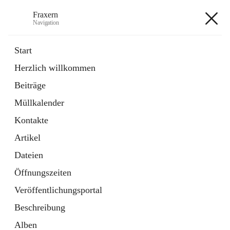
Fraxern
Navigation
Fraxern
Start
Herzlich willkommen
öffnet
Bürgerservice
Beiträge
in
Ordner
neuem
Müllkalender
Tab
öffnet
Formulare
in
Artikel
Kontakte
neuem
Tab
Artikel
+5
Dateien
Öffnungszeiten
Veröffentlichungsportal
Beschreibung
Hauptadresse
Alben