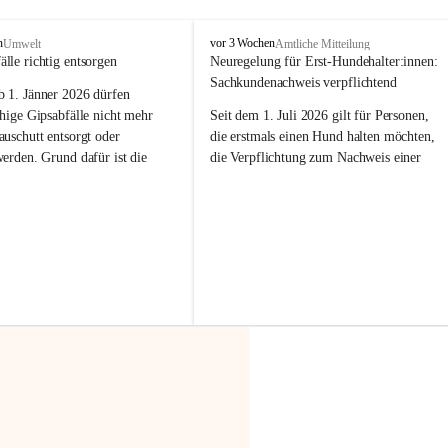
F
n
vor 3 Wochen
Umwelt
Amtliche Mitteilung
r
älle richtig entsorgen
Neuregelung für Erst-Hundehalter:innen: 
a
Sachkundenachweis verpflichtend
b 
1. Jänner 2026
 dürfen 
x
e
hige Gipsabfälle nicht mehr 
Seit dem 1. Juli 2026 gilt für Personen, 
r
uschutt entsorgt oder 
die erstmals einen Hund halten möchten, 
n
werden
. Grund dafür ist die 
die Verpflichtung zum Nachweis einer 
linggips-Verordnung
, die eine 
entsprechenden Sachkunde. Ziel ist es, 
Sammlung und das Recycling 
Hundebesitzer:innen bestmöglich auf die 
ällen vorschreibt.
Haltung und Verantwortung im Umgang 
mit ihrem Tier vorzubereiten.
 Haushalte wird diese 
or allem dann relevant, wenn 
Der Sachkundenachweis besteht aus zwei 
gs- oder Umbauarbeiten
 an 
Teilen:
Wohnung durchgeführt werden. 
🐾 
Theoriekurs
ände, Gipskartonplatten oder 
aus neu verbauten Gipsplatten 
Mindestens 4 Unterrichtseinheiten 
ftig 
getrennt gesammelt und 
à 60 Minuten
rden.
Muss vor der Anschaffung bzw. 
Aufnahme eines Hundes absolviert 
t sammeln:
werden