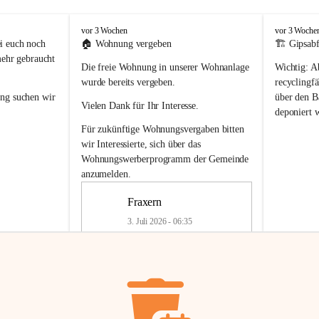
F
F
vor 3 Wochen
vor 3 Woche
r
r
i euch noch 
🏠 
Wohnung vergeben
🏗️ Gipsabf
a
a
mehr gebraucht 
Die freie Wohnung in unserer Wohnanlage 
Wichtig:
 A
x
x
e
e
wurde bereits vergeben.
recyclingfä
r
r
ung
 suchen wir 
über den Ba
Vielen Dank für Ihr Interesse.
n
n
deponiert 
neue 
Recyc
Für zukünftige Wohnungsvergaben bitten 
getrennte 
wir Interessierte, sich über das 
en in den 
von Gipsabf
Wohnungswerberprogramm der Gemeinde
45 cm
anzumelden.
Für private
geben 
Änderung v
Fraxern
Kinder riesig 
Renovierun
3. Juli 2026 - 06:35
Haus oder 
Alte Gipsw
ne beim 
Verschnitt 
rden.
🏠
Freie Wohnung in Fraxern
müssen kün
In unserer Wohnanlage wird eine 
entsorgt
 we
Wohnung frei.
✅ 
Getrenn