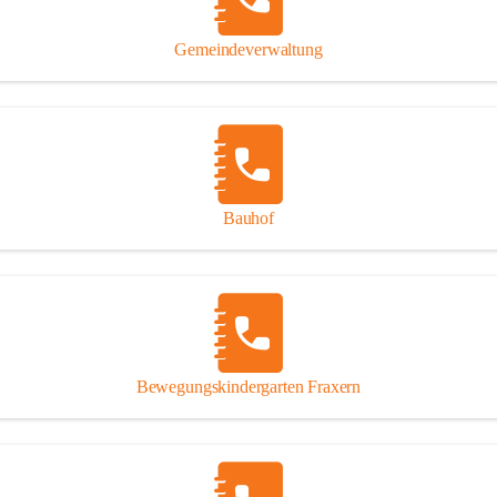
Gipsplatten
Trennung l
Gemeindeverwaltung
Beitrag zu
Ressourcen
bei Ihrem 
Annahme vo
Bauhof
Bewegungskindergarten Fraxern