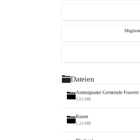
Mitglied
Dateien
Amtssignatur Gemeinde Fraxern
0,03 MB
Bauen
1,24 MB