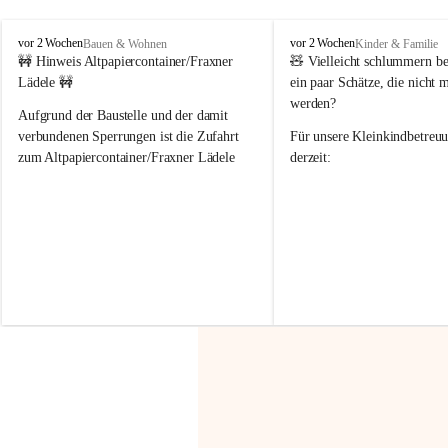
F
F
vor 2 Wochen
vor 2 Wochen
Bauen & Wohnen
Kinder & Familie
r
r
🚧 Hinweis Altpapiercontainer/Fraxner 
🧸 
Vielleicht schlummern be
a
a
Lädele 🚧
ein paar Schätze, die nicht 
x
x
werden?
e
e
Aufgrund der Baustelle und der damit 
r
r
verbundenen Sperrungen ist die Zufahrt 
Für unsere 
Kleinkindbetreu
n
n
zum Altpapiercontainer/Fraxner Lädele 
derzeit:
derzeit nur erschwert möglich.
👶 
Puppenbuggys
Ein herzliches Dankeschön an Erwin und 
👗 
Puppenkleidung
 für Pupp
Irmgard Nachbaur, die für diese Zeit die 
Größen 
35 cm, 40 cm und 
Zufahrt über ihre Privatstraße zur 
💛 Wenn ihr etwas davon ab
Verfügung stellen. 🙏
möchtet, freuen sich unsere 
Vielen Dank für eure Unterstützung und 
über eure Unterstützung.
Hilfsbereitschaft!
📍 
Die Spenden können ger
Gemeindeamt abgegeben we
Vielen herzlichen Dank!
 🌼