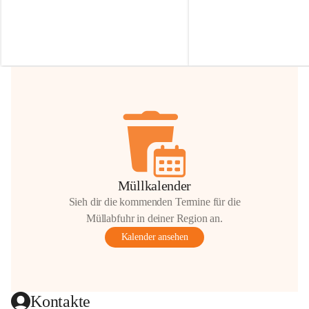
Irmgard Nachbaur, die für diese Zeit die 
Größen 
35 cm, 40 cm und 
Zufahrt über ihre Privatstraße zur 
💛 Wenn ihr etwas davon ab
Verfügung stellen. 🙏
möchtet, freuen sich unsere 
Vielen Dank für eure Unterstützung und 
über eure Unterstützung.
Hilfsbereitschaft!
📍 
Die Spenden können ger
Gemeindeamt abgegeben we
Vielen herzlichen Dank!
 🌼
Müllkalender
Sieh dir die kommenden Termine für die
Müllabfuhr in deiner Region an.
Kalender ansehen
Kontakte