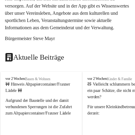
versorgen. Auf der Website und in der App gibt es Wissenswertes 
über unser Vereinsleben, Angebote aus dem kulturellen und 
sportlichen Leben, Veranstaltungstermine sowie aktuelle 
Informationen aus dem Gemeinderat und der Verwaltung. 
Bürgermeister Steve Mayr
Aktuelle Beiträge
F
F
vor 2 Wochen
vor 2 Wochen
Bauen & Wohnen
Kinder & Familie
r
r
🚧 Hinweis Altpapiercontainer/Fraxner 
🧸 
Vielleicht schlummern be
a
a
Lädele 🚧
ein paar Schätze, die nicht 
x
x
werden?
e
e
Aufgrund der Baustelle und der damit 
r
r
verbundenen Sperrungen ist die Zufahrt 
Für unsere 
Kleinkindbetreu
n
n
zum Altpapiercontainer/Fraxner Lädele 
derzeit:
derzeit nur erschwert möglich.
👶 
Puppenbuggys
Ein herzliches Dankeschön an Erwin und 
👗 
Puppenkleidung
 für Pupp