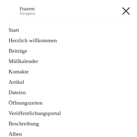
Fraxern
Navigation
Fraxern
Start
Herzlich willkommen
öffnet
Bürgerservice
Beiträge
in
Ordner
neuem
Müllkalender
Tab
öffnet
Formulare
in
Artikel
Kontakte
neuem
Tab
Artikel
+5
Dateien
Öffnungszeiten
Veröffentlichungsportal
Beschreibung
Hauptadresse
Alben