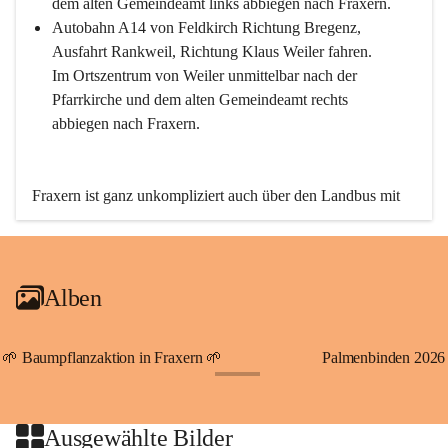
dem alten Gemeindeamt links abbiegen nach Fraxern.
Autobahn A14 von Feldkirch Richtung Bregenz, 
Ausfahrt Rankweil, Richtung Klaus Weiler fahren. 
Im Ortszentrum von Weiler unmittelbar nach der 
Pfarrkirche und dem alten Gemeindeamt rechts 
abbiegen nach Fraxern.
Fraxern ist ganz unkompliziert auch über den Landbus mit 
den öffentlichen Verkehrsmitteln zu erreichen. Die Linie 
492 fährt lt. Fahrplan des Verkehrsverbundes Vorarlberg an 
den Wochentagen regelmäßig zwischen Weiler und Fraxern.
Alben
An Samstagen, Sonn- und Feiertagen können Sie bequem 
direkt über die VMOBIL-App VMOBIL ON Ihren 
persönlichen Linienbus zur gewünschten Zeit zu Ihrer 
🌱 Baumpflanzaktion in Fraxern 🌱
Palmenbinden 2026
Haltestelle bestellen. Sowohl von Weiler kommend nach 
+19
Fraxern als auch von Fraxern nach Weiler oder natürlich für 
beide Fahrten Weiler-Fraxern-Weiler.
Ausgewählte Bilder