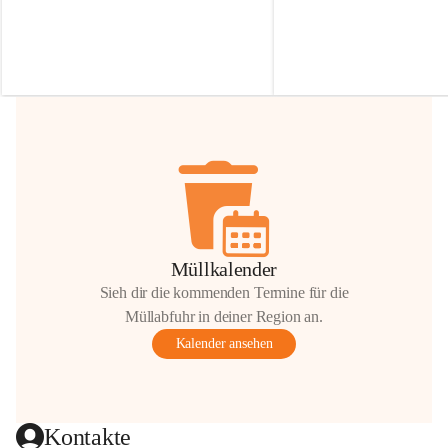
Irmgard Nachbaur, die für diese Zeit die 
Größen 
35 cm, 40 cm und 
Zufahrt über ihre Privatstraße zur 
💛 Wenn ihr etwas davon ab
Verfügung stellen. 🙏
möchtet, freuen sich unsere 
Vielen Dank für eure Unterstützung und 
über eure Unterstützung.
Hilfsbereitschaft!
📍 
Die Spenden können ger
Gemeindeamt abgegeben we
Vielen herzlichen Dank!
 🌼
Müllkalender
Sieh dir die kommenden Termine für die
Müllabfuhr in deiner Region an.
Kalender ansehen
Kontakte