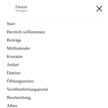
Fraxern
Navigation
Fraxern
Start
Herzlich willkommen
öffnet
Bürgerservice
Beiträge
in
Ordner
neuem
Müllkalender
Tab
öffnet
Formulare
in
Artikel
Kontakte
neuem
Tab
Artikel
+5
Dateien
Öffnungszeiten
Veröffentlichungsportal
Beschreibung
Hauptadresse
Alben