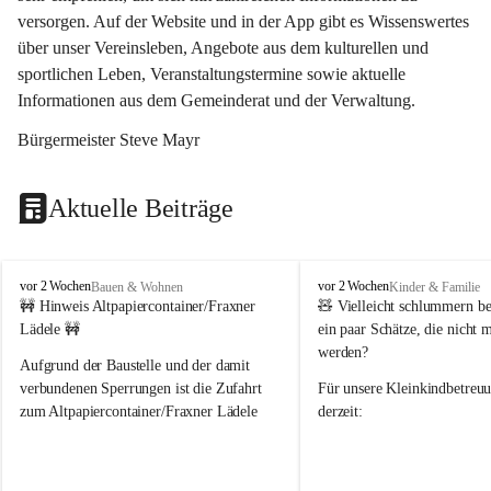
versorgen. Auf der Website und in der App gibt es Wissenswertes 
über unser Vereinsleben, Angebote aus dem kulturellen und 
sportlichen Leben, Veranstaltungstermine sowie aktuelle 
Informationen aus dem Gemeinderat und der Verwaltung. 
Bürgermeister Steve Mayr
Aktuelle Beiträge
F
F
vor 2 Wochen
vor 2 Wochen
Bauen & Wohnen
Kinder & Familie
r
r
🚧 Hinweis Altpapiercontainer/Fraxner 
🧸 
Vielleicht schlummern be
a
a
Lädele 🚧
ein paar Schätze, die nicht 
x
x
werden?
e
e
Aufgrund der Baustelle und der damit 
r
r
verbundenen Sperrungen ist die Zufahrt 
Für unsere 
Kleinkindbetreu
n
n
zum Altpapiercontainer/Fraxner Lädele 
derzeit:
derzeit nur erschwert möglich.
👶 
Puppenbuggys
Ein herzliches Dankeschön an Erwin und 
👗 
Puppenkleidung
 für Pupp