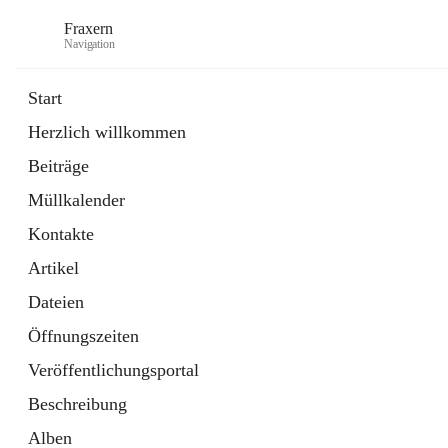
Fraxern
Navigation
Start
Herzlich willkommen
öffnet
Bürgerservice
Beiträge
in
Ordner
neuem
Müllkalender
Tab
öffnet
Formulare
in
Artikel
Kontakte
neuem
Tab
Artikel
Dateien
Öffnungszeiten
Veröffentlichungsportal
Beschreibung
Alben