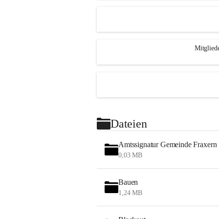
Mitglied
Dateien
Amtssignatur Gemeinde Fraxern
0,03 MB
Bauen
1,24 MB