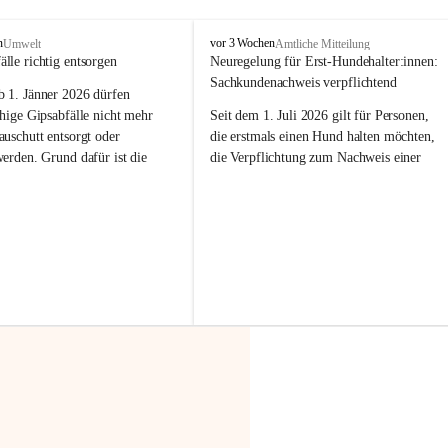
F
n
vor 3 Wochen
Umwelt
Amtliche Mitteilung
r
älle richtig entsorgen
Neuregelung für Erst-Hundehalter:innen: 
a
Sachkundenachweis verpflichtend
b 
1. Jänner 2026
 dürfen 
x
e
hige Gipsabfälle nicht mehr 
Seit dem 1. Juli 2026 gilt für Personen, 
r
uschutt entsorgt oder 
die erstmals einen Hund halten möchten, 
n
werden
. Grund dafür ist die 
die Verpflichtung zum Nachweis einer 
linggips-Verordnung
, die eine 
entsprechenden Sachkunde. Ziel ist es, 
Sammlung und das Recycling 
Hundebesitzer:innen bestmöglich auf die 
ällen vorschreibt.
Haltung und Verantwortung im Umgang 
mit ihrem Tier vorzubereiten.
 Haushalte wird diese 
or allem dann relevant, wenn 
Der Sachkundenachweis besteht aus zwei 
gs- oder Umbauarbeiten
 an 
Teilen:
Wohnung durchgeführt werden. 
🐾 
Theoriekurs
ände, Gipskartonplatten oder 
aus neu verbauten Gipsplatten 
Mindestens 4 Unterrichtseinheiten 
ftig 
getrennt gesammelt und 
à 60 Minuten
rden.
Muss vor der Anschaffung bzw. 
Aufnahme eines Hundes absolviert 
t sammeln:
werden