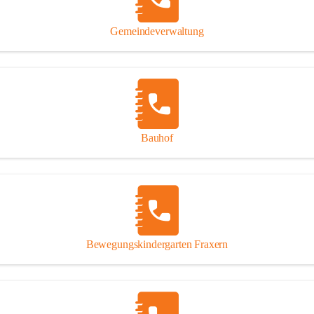
Gipsplatten
Trennung l
Gemeindeverwaltung
Beitrag zu
Ressourcen
bei Ihrem 
Annahme vo
Bauhof
Bewegungskindergarten Fraxern