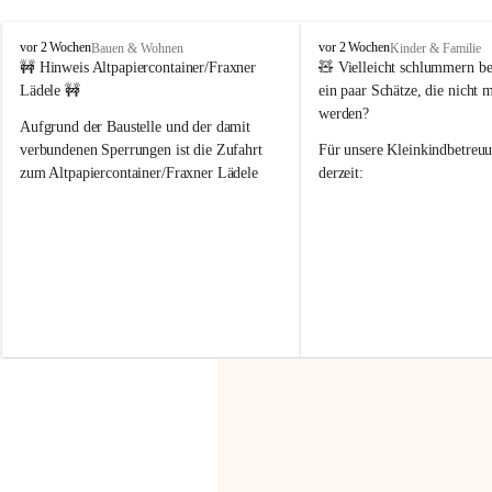
F
F
vor 2 Wochen
vor 2 Wochen
Bauen & Wohnen
Kinder & Familie
r
r
🚧 Hinweis Altpapiercontainer/Fraxner 
🧸 
Vielleicht schlummern be
a
a
Lädele 🚧
ein paar Schätze, die nicht 
x
x
werden?
e
e
Aufgrund der Baustelle und der damit 
r
r
verbundenen Sperrungen ist die Zufahrt 
Für unsere 
Kleinkindbetreu
n
n
zum Altpapiercontainer/Fraxner Lädele 
derzeit:
derzeit nur erschwert möglich.
👶 
Puppenbuggys
Ein herzliches Dankeschön an Erwin und 
👗 
Puppenkleidung
 für Pupp
Irmgard Nachbaur, die für diese Zeit die 
Größen 
35 cm, 40 cm und 
Zufahrt über ihre Privatstraße zur 
💛 Wenn ihr etwas davon ab
Verfügung stellen. 🙏
möchtet, freuen sich unsere 
Vielen Dank für eure Unterstützung und 
über eure Unterstützung.
Hilfsbereitschaft!
📍 
Die Spenden können ger
Gemeindeamt abgegeben we
Vielen herzlichen Dank!
 🌼