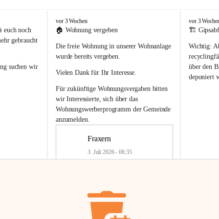
F
F
vor 3 Wochen
vor 3 Woche
r
r
i euch noch 
🏠 
Wohnung vergeben
🏗️ Gipsabf
a
a
mehr gebraucht 
Die freie Wohnung in unserer Wohnanlage 
Wichtig:
 A
x
x
e
e
wurde bereits vergeben.
recyclingfä
r
r
ung
 suchen wir 
über den Ba
Vielen Dank für Ihr Interesse.
n
n
deponiert 
neue 
Recyc
Für zukünftige Wohnungsvergaben bitten 
getrennte 
wir Interessierte, sich über das 
en in den 
von Gipsabf
Wohnungswerberprogramm der Gemeinde
45 cm
anzumelden.
Für private
geben 
Änderung v
Fraxern
Kinder riesig 
Renovierun
3. Juli 2026 - 06:35
Haus oder 
Alte Gipsw
ne beim 
Verschnitt 
rden.
🏠
Freie Wohnung in Fraxern
müssen kün
In unserer Wohnanlage wird eine 
entsorgt
 we
Wohnung frei.
✅ 
Getrenn