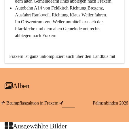
dem alten Gemeindeamt links abbiegen nach Fraxern.
Autobahn A14 von Feldkirch Richtung Bregenz, 
Ausfahrt Rankweil, Richtung Klaus Weiler fahren. 
Im Ortszentrum von Weiler unmittelbar nach der 
Pfarrkirche und dem alten Gemeindeamt rechts 
abbiegen nach Fraxern.
Fraxern ist ganz unkompliziert auch über den Landbus mit 
den öffentlichen Verkehrsmitteln zu erreichen. Die Linie 
492 fährt lt. Fahrplan des Verkehrsverbundes Vorarlberg an 
den Wochentagen regelmäßig zwischen Weiler und Fraxern.
Alben
An Samstagen, Sonn- und Feiertagen können Sie bequem 
direkt über die VMOBIL-App VMOBIL ON Ihren 
persönlichen Linienbus zur gewünschten Zeit zu Ihrer 
🌱 Baumpflanzaktion in Fraxern 🌱
Palmenbinden 2026
Haltestelle bestellen. Sowohl von Weiler kommend nach 
+19
Fraxern als auch von Fraxern nach Weiler oder natürlich für 
beide Fahrten Weiler-Fraxern-Weiler.
Ausgewählte Bilder