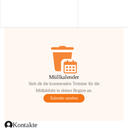
Irmgard Nachbaur, die für diese Zeit die 
Größen 
35 cm, 40 cm und 
Zufahrt über ihre Privatstraße zur 
💛 Wenn ihr etwas davon ab
Verfügung stellen. 🙏
möchtet, freuen sich unsere 
Vielen Dank für eure Unterstützung und 
über eure Unterstützung.
Hilfsbereitschaft!
📍 
Die Spenden können ger
Gemeindeamt abgegeben we
Vielen herzlichen Dank!
 🌼
Müllkalender
Sieh dir die kommenden Termine für die
Müllabfuhr in deiner Region an.
Kalender ansehen
Kontakte