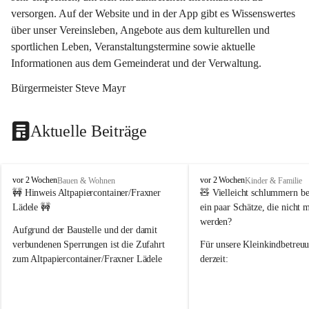
versorgen. Auf der Website und in der App gibt es Wissenswertes 
über unser Vereinsleben, Angebote aus dem kulturellen und 
sportlichen Leben, Veranstaltungstermine sowie aktuelle 
Informationen aus dem Gemeinderat und der Verwaltung. 
Bürgermeister Steve Mayr
Aktuelle Beiträge
F
F
vor 2 Wochen
vor 2 Wochen
Bauen & Wohnen
Kinder & Familie
r
r
🚧 Hinweis Altpapiercontainer/Fraxner 
🧸 
Vielleicht schlummern be
a
a
Lädele 🚧
ein paar Schätze, die nicht 
x
x
werden?
e
e
Aufgrund der Baustelle und der damit 
r
r
verbundenen Sperrungen ist die Zufahrt 
Für unsere 
Kleinkindbetreu
n
n
zum Altpapiercontainer/Fraxner Lädele 
derzeit:
derzeit nur erschwert möglich.
👶 
Puppenbuggys
Ein herzliches Dankeschön an Erwin und 
👗 
Puppenkleidung
 für Pupp