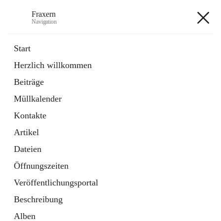
Fraxern
Navigation
Fraxern
Start
Herzlich willkommen
öffnet
Bürgerservice
Beiträge
in
Ordner
neuem
Müllkalender
Tab
öffnet
Formulare
in
Artikel
Kontakte
neuem
Tab
Artikel
+5
Dateien
Öffnungszeiten
Veröffentlichungsportal
Beschreibung
Hauptadresse
Alben