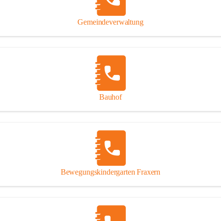
Gipsplatten
Trennung l
Gemeindeverwaltung
Beitrag zu
Ressourcen
bei Ihrem 
Annahme vo
Bauhof
Bewegungskindergarten Fraxern