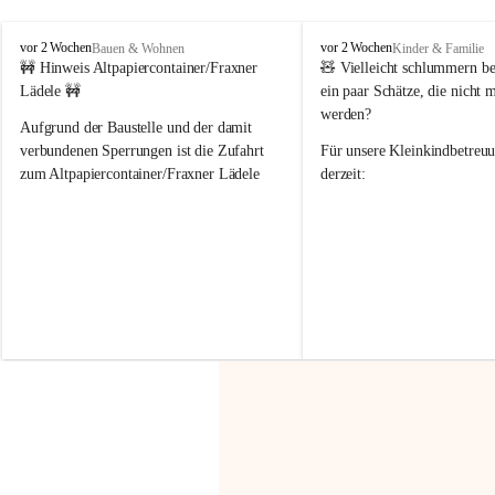
F
F
vor 2 Wochen
vor 2 Wochen
Bauen & Wohnen
Kinder & Familie
r
r
🚧 Hinweis Altpapiercontainer/Fraxner 
🧸 
Vielleicht schlummern be
a
a
Lädele 🚧
ein paar Schätze, die nicht 
x
x
werden?
e
e
Aufgrund der Baustelle und der damit 
r
r
verbundenen Sperrungen ist die Zufahrt 
Für unsere 
Kleinkindbetreu
n
n
zum Altpapiercontainer/Fraxner Lädele 
derzeit:
derzeit nur erschwert möglich.
👶 
Puppenbuggys
Ein herzliches Dankeschön an Erwin und 
👗 
Puppenkleidung
 für Pupp
Irmgard Nachbaur, die für diese Zeit die 
Größen 
35 cm, 40 cm und 
Zufahrt über ihre Privatstraße zur 
💛 Wenn ihr etwas davon ab
Verfügung stellen. 🙏
möchtet, freuen sich unsere 
Vielen Dank für eure Unterstützung und 
über eure Unterstützung.
Hilfsbereitschaft!
📍 
Die Spenden können ger
Gemeindeamt abgegeben we
Vielen herzlichen Dank!
 🌼