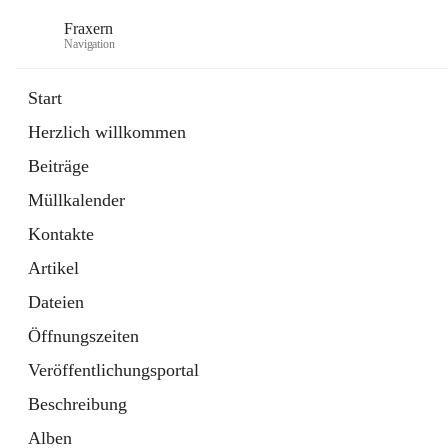
Fraxern
Navigation
Start
Herzlich willkommen
öffnet
Bürgerservice
Beiträge
in
Ordner
neuem
Müllkalender
Tab
öffnet
Formulare
in
Artikel
Kontakte
neuem
Tab
Artikel
Dateien
Öffnungszeiten
Veröffentlichungsportal
Beschreibung
Alben