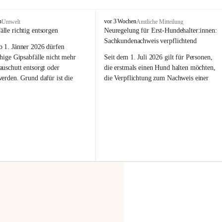
F
n
vor 3 Wochen
Umwelt
Amtliche Mitteilung
r
älle richtig entsorgen
Neuregelung für Erst-Hundehalter:innen: 
a
Sachkundenachweis verpflichtend
b 
1. Jänner 2026
 dürfen 
x
e
hige Gipsabfälle nicht mehr 
Seit dem 1. Juli 2026 gilt für Personen, 
r
uschutt entsorgt oder 
die erstmals einen Hund halten möchten, 
n
werden
. Grund dafür ist die 
die Verpflichtung zum Nachweis einer 
linggips-Verordnung
, die eine 
entsprechenden Sachkunde. Ziel ist es, 
Sammlung und das Recycling 
Hundebesitzer:innen bestmöglich auf die 
ällen vorschreibt.
Haltung und Verantwortung im Umgang 
mit ihrem Tier vorzubereiten.
 Haushalte wird diese 
or allem dann relevant, wenn 
Der Sachkundenachweis besteht aus zwei 
gs- oder Umbauarbeiten
 an 
Teilen:
Wohnung durchgeführt werden. 
🐾 
Theoriekurs
ände, Gipskartonplatten oder 
aus neu verbauten Gipsplatten 
Mindestens 4 Unterrichtseinheiten 
ftig 
getrennt gesammelt und 
à 60 Minuten
rden.
Muss vor der Anschaffung bzw. 
Aufnahme eines Hundes absolviert 
t sammeln:
werden