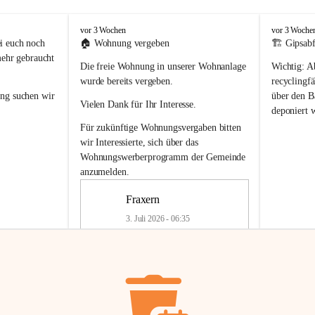
F
F
vor 3 Wochen
vor 3 Woche
r
r
i euch noch 
🏠 
Wohnung vergeben
🏗️ Gipsabf
a
a
mehr gebraucht 
Die freie Wohnung in unserer Wohnanlage 
Wichtig:
 A
x
x
e
e
wurde bereits vergeben.
recyclingfä
r
r
ung
 suchen wir 
über den Ba
Vielen Dank für Ihr Interesse.
n
n
deponiert 
neue 
Recyc
Für zukünftige Wohnungsvergaben bitten 
getrennte 
wir Interessierte, sich über das 
en in den 
von Gipsabf
Wohnungswerberprogramm der Gemeinde
45 cm
anzumelden.
Für private
geben 
Änderung v
Fraxern
Kinder riesig 
Renovierun
3. Juli 2026 - 06:35
Haus oder 
Alte Gipsw
ne beim 
Verschnitt 
rden.
🏠
Freie Wohnung in Fraxern
müssen kün
In unserer Wohnanlage wird eine 
entsorgt
 we
Wohnung frei.
✅ 
Getrenn