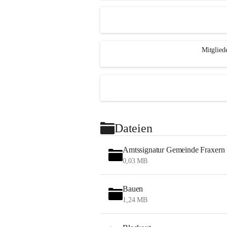
Mitglied
Dateien
Amtssignatur Gemeinde Fraxern
0,03 MB
Bauen
1,24 MB