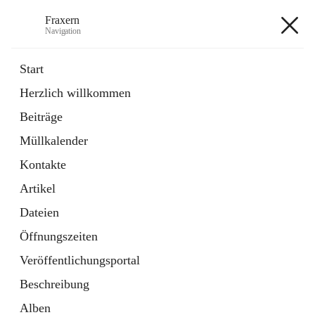
Fraxern
Navigation
Fraxern
Start
Herzlich willkommen
öffnet
Bürgerservice
Beiträge
in
Ordner
neuem
Müllkalender
Tab
öffnet
Formulare
in
Artikel
Kontakte
neuem
Tab
Artikel
+5
Dateien
Öffnungszeiten
Veröffentlichungsportal
Beschreibung
Hauptadresse
Alben