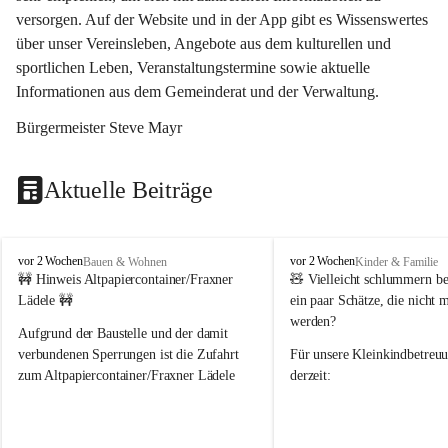
versorgen. Auf der Website und in der App gibt es Wissenswertes 
über unser Vereinsleben, Angebote aus dem kulturellen und 
sportlichen Leben, Veranstaltungstermine sowie aktuelle 
Informationen aus dem Gemeinderat und der Verwaltung. 
Bürgermeister Steve Mayr
Aktuelle Beiträge
F
F
vor 2 Wochen
vor 2 Wochen
Bauen & Wohnen
Kinder & Familie
r
r
🚧 Hinweis Altpapiercontainer/Fraxner 
🧸 
Vielleicht schlummern be
a
a
Lädele 🚧
ein paar Schätze, die nicht 
x
x
werden?
e
e
Aufgrund der Baustelle und der damit 
r
r
verbundenen Sperrungen ist die Zufahrt 
Für unsere 
Kleinkindbetreu
n
n
zum Altpapiercontainer/Fraxner Lädele 
derzeit:
derzeit nur erschwert möglich.
👶 
Puppenbuggys
Ein herzliches Dankeschön an Erwin und 
👗 
Puppenkleidung
 für Pupp