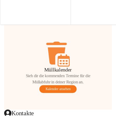
Irmgard Nachbaur, die für diese Zeit die 
Größen 
35 cm, 40 cm und 
Zufahrt über ihre Privatstraße zur 
💛 Wenn ihr etwas davon ab
Verfügung stellen. 🙏
möchtet, freuen sich unsere 
Vielen Dank für eure Unterstützung und 
über eure Unterstützung.
Hilfsbereitschaft!
📍 
Die Spenden können ger
Gemeindeamt abgegeben we
Vielen herzlichen Dank!
 🌼
Müllkalender
Sieh dir die kommenden Termine für die
Müllabfuhr in deiner Region an.
Kalender ansehen
Kontakte