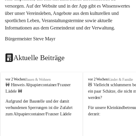
versorgen. Auf der Website und in der App gibt es Wissenswertes 
über unser Vereinsleben, Angebote aus dem kulturellen und 
sportlichen Leben, Veranstaltungstermine sowie aktuelle 
Informationen aus dem Gemeinderat und der Verwaltung. 
Bürgermeister Steve Mayr
Aktuelle Beiträge
F
F
vor 2 Wochen
vor 2 Wochen
Bauen & Wohnen
Kinder & Familie
r
r
🚧 Hinweis Altpapiercontainer/Fraxner 
🧸 
Vielleicht schlummern be
a
a
Lädele 🚧
ein paar Schätze, die nicht 
x
x
werden?
e
e
Aufgrund der Baustelle und der damit 
r
r
verbundenen Sperrungen ist die Zufahrt 
Für unsere 
Kleinkindbetreu
n
n
zum Altpapiercontainer/Fraxner Lädele 
derzeit:
derzeit nur erschwert möglich.
👶 
Puppenbuggys
Ein herzliches Dankeschön an Erwin und 
👗 
Puppenkleidung
 für Pupp