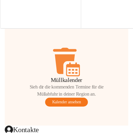
Irmgard Nachbaur, die für diese Zeit die 
Größen 
35 cm, 40 cm und 
Zufahrt über ihre Privatstraße zur 
💛 Wenn ihr etwas davon ab
Verfügung stellen. 🙏
möchtet, freuen sich unsere 
Vielen Dank für eure Unterstützung und 
über eure Unterstützung.
Hilfsbereitschaft!
📍 
Die Spenden können ger
Gemeindeamt abgegeben we
Vielen herzlichen Dank!
 🌼
Müllkalender
Sieh dir die kommenden Termine für die
Müllabfuhr in deiner Region an.
Kalender ansehen
Kontakte