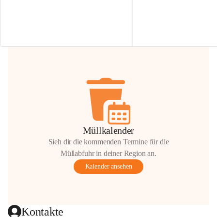
Irmgard Nachbaur, die für diese Zeit die 
Größen 
35 cm, 40 cm und 
Zufahrt über ihre Privatstraße zur 
💛 Wenn ihr etwas davon ab
Verfügung stellen. 🙏
möchtet, freuen sich unsere 
Vielen Dank für eure Unterstützung und 
über eure Unterstützung.
Hilfsbereitschaft!
📍 
Die Spenden können ger
Gemeindeamt abgegeben we
Vielen herzlichen Dank!
 🌼
Müllkalender
Sieh dir die kommenden Termine für die
Müllabfuhr in deiner Region an.
Kalender ansehen
Kontakte