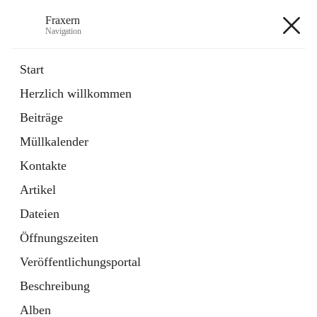
Fraxern
Navigation
Fraxern
Start
Herzlich willkommen
öffnet
Bürgerservice
Beiträge
in
Ordner
neuem
Müllkalender
Tab
öffnet
Formulare
in
Artikel
Kontakte
neuem
Tab
Artikel
+5
Dateien
Öffnungszeiten
Veröffentlichungsportal
Beschreibung
Hauptadresse
Alben