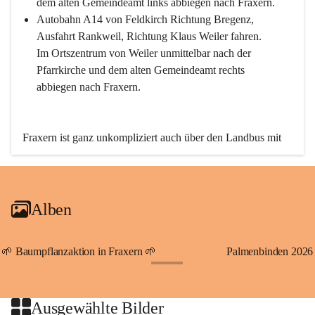
dem alten Gemeindeamt links abbiegen nach Fraxern.
Autobahn A14 von Feldkirch Richtung Bregenz, 
Ausfahrt Rankweil, Richtung Klaus Weiler fahren. 
Im Ortszentrum von Weiler unmittelbar nach der 
Pfarrkirche und dem alten Gemeindeamt rechts 
abbiegen nach Fraxern.
Fraxern ist ganz unkompliziert auch über den Landbus mit 
den öffentlichen Verkehrsmitteln zu erreichen. Die Linie 
492 fährt lt. Fahrplan des Verkehrsverbundes Vorarlberg an 
den Wochentagen regelmäßig zwischen Weiler und Fraxern.
Alben
An Samstagen, Sonn- und Feiertagen können Sie bequem 
direkt über die VMOBIL-App VMOBIL ON Ihren 
persönlichen Linienbus zur gewünschten Zeit zu Ihrer 
🌱 Baumpflanzaktion in Fraxern 🌱
Palmenbinden 2026
Haltestelle bestellen. Sowohl von Weiler kommend nach 
+19
Fraxern als auch von Fraxern nach Weiler oder natürlich für 
beide Fahrten Weiler-Fraxern-Weiler.
Ausgewählte Bilder