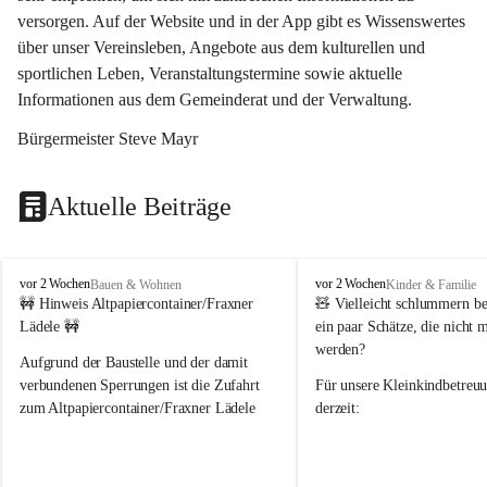
versorgen. Auf der Website und in der App gibt es Wissenswertes 
über unser Vereinsleben, Angebote aus dem kulturellen und 
sportlichen Leben, Veranstaltungstermine sowie aktuelle 
Informationen aus dem Gemeinderat und der Verwaltung. 
Bürgermeister Steve Mayr
Aktuelle Beiträge
F
F
vor 2 Wochen
vor 2 Wochen
Bauen & Wohnen
Kinder & Familie
r
r
🚧 Hinweis Altpapiercontainer/Fraxner 
🧸 
Vielleicht schlummern be
a
a
Lädele 🚧
ein paar Schätze, die nicht 
x
x
werden?
e
e
Aufgrund der Baustelle und der damit 
r
r
verbundenen Sperrungen ist die Zufahrt 
Für unsere 
Kleinkindbetreu
n
n
zum Altpapiercontainer/Fraxner Lädele 
derzeit:
derzeit nur erschwert möglich.
👶 
Puppenbuggys
Ein herzliches Dankeschön an Erwin und 
👗 
Puppenkleidung
 für Pupp