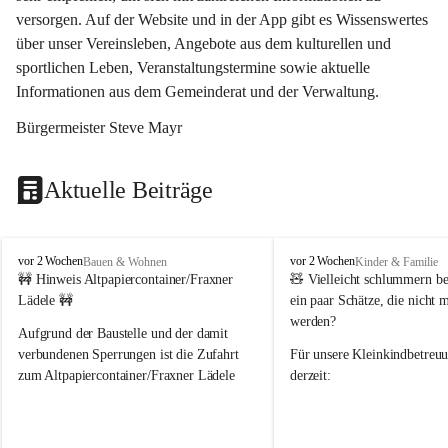
versorgen. Auf der Website und in der App gibt es Wissenswertes 
über unser Vereinsleben, Angebote aus dem kulturellen und 
sportlichen Leben, Veranstaltungstermine sowie aktuelle 
Informationen aus dem Gemeinderat und der Verwaltung. 
Bürgermeister Steve Mayr
Aktuelle Beiträge
F
F
vor 2 Wochen
vor 2 Wochen
Bauen & Wohnen
Kinder & Familie
r
r
🚧 Hinweis Altpapiercontainer/Fraxner 
🧸 
Vielleicht schlummern be
a
a
Lädele 🚧
ein paar Schätze, die nicht 
x
x
werden?
e
e
Aufgrund der Baustelle und der damit 
r
r
verbundenen Sperrungen ist die Zufahrt 
Für unsere 
Kleinkindbetreu
n
n
zum Altpapiercontainer/Fraxner Lädele 
derzeit:
derzeit nur erschwert möglich.
👶 
Puppenbuggys
Ein herzliches Dankeschön an Erwin und 
👗 
Puppenkleidung
 für Pupp