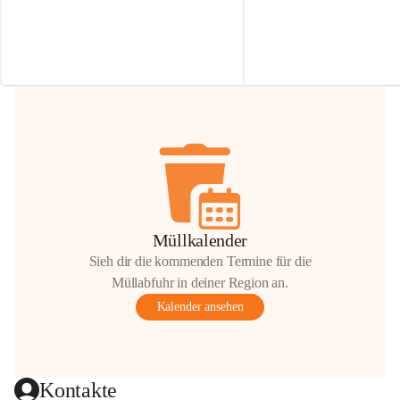
Irmgard Nachbaur, die für diese Zeit die 
Größen 
35 cm, 40 cm und 
Zufahrt über ihre Privatstraße zur 
💛 Wenn ihr etwas davon ab
Verfügung stellen. 🙏
möchtet, freuen sich unsere 
Vielen Dank für eure Unterstützung und 
über eure Unterstützung.
Hilfsbereitschaft!
📍 
Die Spenden können ger
Gemeindeamt abgegeben we
Vielen herzlichen Dank!
 🌼
Müllkalender
Sieh dir die kommenden Termine für die
Müllabfuhr in deiner Region an.
Kalender ansehen
Kontakte