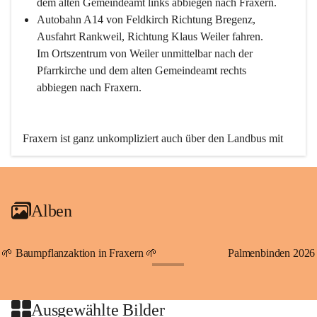
dem alten Gemeindeamt links abbiegen nach Fraxern.
Autobahn A14 von Feldkirch Richtung Bregenz, 
Ausfahrt Rankweil, Richtung Klaus Weiler fahren. 
Im Ortszentrum von Weiler unmittelbar nach der 
Pfarrkirche und dem alten Gemeindeamt rechts 
abbiegen nach Fraxern.
Fraxern ist ganz unkompliziert auch über den Landbus mit 
den öffentlichen Verkehrsmitteln zu erreichen. Die Linie 
492 fährt lt. Fahrplan des Verkehrsverbundes Vorarlberg an 
den Wochentagen regelmäßig zwischen Weiler und Fraxern.
Alben
An Samstagen, Sonn- und Feiertagen können Sie bequem 
direkt über die VMOBIL-App VMOBIL ON Ihren 
persönlichen Linienbus zur gewünschten Zeit zu Ihrer 
🌱 Baumpflanzaktion in Fraxern 🌱
Palmenbinden 2026
Haltestelle bestellen. Sowohl von Weiler kommend nach 
+19
Fraxern als auch von Fraxern nach Weiler oder natürlich für 
beide Fahrten Weiler-Fraxern-Weiler.
Ausgewählte Bilder