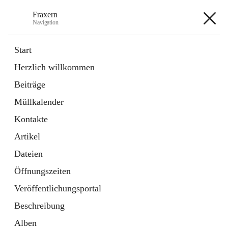
Fraxern
Navigation
Fraxern
Start
Herzlich willkommen
öffnet
Bürgerservice
Beiträge
in
Ordner
neuem
Müllkalender
Tab
öffnet
Formulare
in
Artikel
Kontakte
neuem
Tab
Artikel
+5
Dateien
Öffnungszeiten
Veröffentlichungsportal
Beschreibung
Hauptadresse
Alben