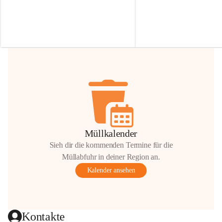
Irmgard Nachbaur, die für diese Zeit die 
Größen 
35 cm, 40 cm und 
Zufahrt über ihre Privatstraße zur 
💛 Wenn ihr etwas davon ab
Verfügung stellen. 🙏
möchtet, freuen sich unsere 
Vielen Dank für eure Unterstützung und 
über eure Unterstützung.
Hilfsbereitschaft!
📍 
Die Spenden können ger
Gemeindeamt abgegeben we
Vielen herzlichen Dank!
 🌼
Müllkalender
Sieh dir die kommenden Termine für die
Müllabfuhr in deiner Region an.
Kalender ansehen
Kontakte